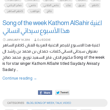
كاظم
فريق
غناء
عاصي الحلاني
عاصي
صابر الرباعي
نتائج
مواهب
كاظم الساهر
Song of the week Kathom AlSahir اغنية
هذا الأسبوع سيداتي انساتي
JANUARY
14
2014
DJ EDDIE
اغنية هذا الاسبوع لقيصر الاغنية العربية الفنان كاظم الساهر
بعنوان سيداتي انساتي كلمات: حمدان بن محمد بن راشد ال
مكتوم الحان: فايز السعيد توزيع: محمد صالح Song of the week
is for star singer Kathom AlSahir titled Saydaty Anisaty
Sadaty …
Continue reading
→
CATEGORIES
BLOG
,
SONG OF WEEK
,
TALK
,
VIDEO