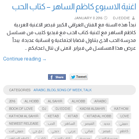
اغنية الاسبوع كاظم الساهر – كتاب الحب
JANUARY
8
2016
DJ EDDIE
نبدأ هذه السنة مع الفنان العراقي الكبير قيصر الاغنية العربية
كاظم الساهر مع اغنية كتاب الحب مع فيديو كليب من مسلسل
مدرسة الحب الذي يتناول قضايا اجتماعية و انسانية عديدة. يبدأ
عرض هذا المسلسل في فبراير. اتمنى ان تنال اعجابكم …
Continue reading
→
CATEGORIES
ARABIC
,
BLOG
,
SONG OF WEEK
,
TALK
2016
AL HOBB
AL SAHIR
ALHOBB
ARABIC
BOOK OF LOVE
DJ
DJ EDDIE
KADIM ALSAHIR
KATHOM
KATHOM AL SAHIR
KETAB
KITAB
KITAB AL HOBB
LOVE
NEWEST RELEASE
الحب
الساهر
القيصر
جديد
حبيبتي
كاظم
قيصر
قباني
عربي
ديجي
دي جي
حبيبتي انت
مدرسة الحب
مدرسة
كتاب الحب
كتاب
كاظم الساهر