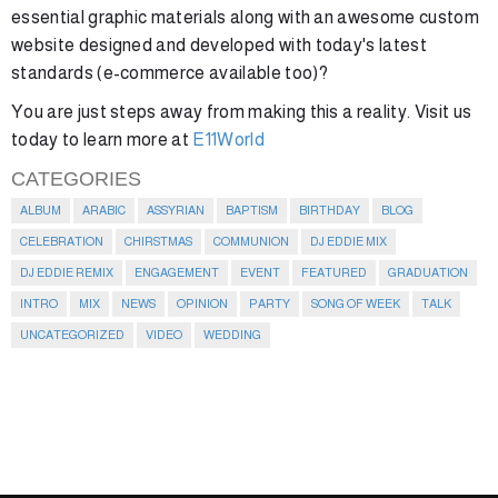
essential graphic materials along with an awesome custom
website designed and developed with today's latest
standards (e-commerce available too)?
You are just steps away from making this a reality. Visit us
today to learn more at
E11World
CATEGORIES
ALBUM
ARABIC
ASSYRIAN
BAPTISM
BIRTHDAY
BLOG
CELEBRATION
CHIRSTMAS
COMMUNION
DJ EDDIE MIX
DJ EDDIE REMIX
ENGAGEMENT
EVENT
FEATURED
GRADUATION
INTRO
MIX
NEWS
OPINION
PARTY
SONG OF WEEK
TALK
UNCATEGORIZED
VIDEO
WEDDING