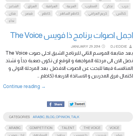
حرب
تذكر
المطرب
العربية
العراقية
العراق
الشاعر
كنائس
كريم العراقي
كاظم الساهر
كاظم
قيصر
فنان
نداء
اجمل اصوات برنامج ذا فويس The Voice
JANUARY
29
2014
DJ EDDIE
بعد متابعة الموسم الثاني للبرنامج الشيق احلى صوت The Voice
نصل الان الى مرحلة المواجهة و اتوقع ان تكون صعبة جداً و تشتد
المنافسة فيها للبحث عن الصوت الافضل. بعد المرحلة الاولى و
اكتمال فرق المدربين و الاساتذة الاربعة (كاظم …
Continue reading
→
CATEGORIES
ARABIC
,
BLOG
,
OPINION
,
TALK
ARABIC
COMPETITION
TALENT
THE VOICE
VOICE
صابر
شيرين
ذا فويس
برنامج
المواجهة
احلى صوت