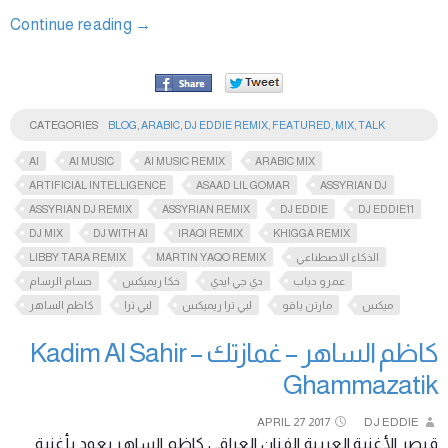
Continue reading
→
CATEGORIES
BLOG
,
ARABIC
,
DJ EDDIE REMIX
,
FEATURED
,
MIX
,
TALK
AI
AI MUSIC
AI MUSIC REMIX
ARABIC MIX
ARTIFICIAL INTELLIGENCE
ASAAD LIL GOMAR
ASSYRIAN DJ
ASSYRIAN DJ REMIX
ASSYRIAN REMIX
DJ EDDIE
DJ EDDIE11
DJ MIX
DJ WITH AI
IRAQI REMIX
KHIGGA REMIX
LIBBY TARA REMIX
MARTIN YAQO REMIX
الذكاء الاصطناعي
عمرو دياب
دي جي ايدي
خكا ريميكس
حسام الرسام
ميكس
مارتن ياقو
لبي ترا ريميكس
لبي ترا
كاظم الساهر
كاظم الساهر – غمازتك Kadim Al Sahir –
Ghammazatik
APRIL
27
2017
DJ EDDIE
قيصر الأغنية العربية الفنان العراقي كاظم الساهر يعود بأغنية