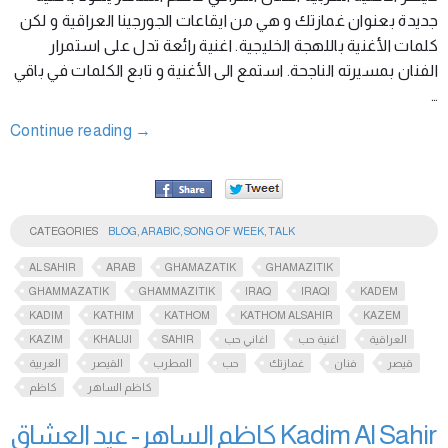
جديدة بعنوان غمازتك و هي من ايقاعات الجورجينا العراقية و لكن
كلمات الأغنية باللهجة الخليجية. اغنية رائعة تدل على استمرار
الفنان بمسيرته الناجحة. استمع الى الأغنية و تابع الكلمات في باقي
…
Continue reading
→
CATEGORIES
BLOG
,
ARABIC
,
SONG OF WEEK
,
TALK
AL SAHIR
ARAB
GHAMAZATIK
GHAMAZITIK
GHAMMAZATIK
GHAMMAZITIK
IRAQ
IRAQI
KADEM
KADIM
KATHIM
KATHOM
KATHOM ALSAHIR
KAZEM
KAZIM
KHALIJI
SAHIR
اغاني حب
اغنية حب
العراقية
قيصر
فنان
غمازتك
حب
المطرب
القيصر
العربية
كاظم الساهر
كاظم
كاظم الساهر- عيد العشاق Kadim Al Sahir