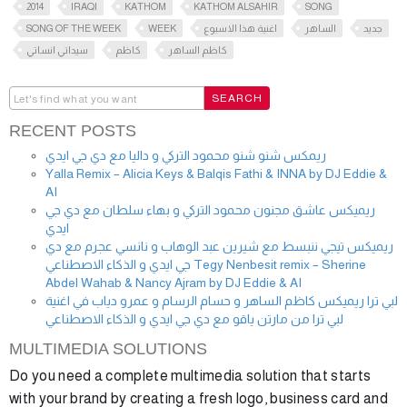
2014
IRAQI
KATHOM
KATHOM ALSAHIR
SONG
SONG OF THE WEEK
WEEK
اغنية هذا الاسبوع
الساهر
جديد
كاظم الساهر
كاظم
سيداتي انساتي
RECENT POSTS
ريمكس شنو شنو محمود التركي و داليا مع دي جي ايدي
Yalla Remix – Alicia Keys & Balqis Fathi & INNA by DJ Eddie &
AI
ريميكس عاشق مجنون محمود التركي و بهاء سلطان مع دي جي
ايدي
ريميكس تيجي ننبسط مع شيرين عبد الوهاب و نانسي عجرم مع دي
جي ايدي و الذكاء الاصطناعي Tegy Nenbesit remix – Sherine
Abdel Wahab & Nancy Ajram by DJ Eddie & AI
لبي ترا ريميكس كاظم الساهر و حسام الرسام و عمرو دياب في اغنية
لبي ترا من مارتن ياقو مع دي جي ايدي و الذكاء الاصطناعي
MULTIMEDIA SOLUTIONS
Do you need a complete multimedia solution that starts
with your brand by creating a fresh logo, business card and