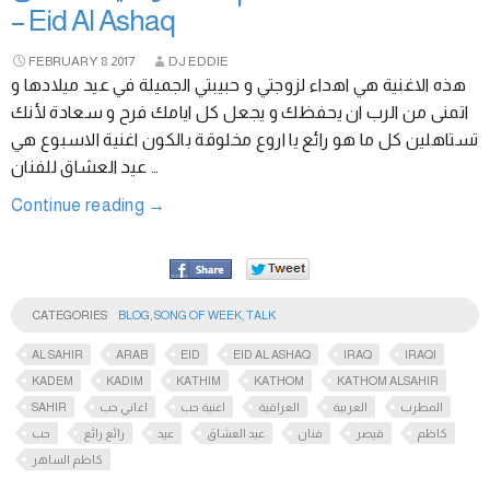
– Eid Al Ashaq
FEBRUARY
8
2017
DJ EDDIE
هذه الاغنية هي اهداء لزوجتي و حبيبتي الجميلة في عيد ميلادها و
اتمنى من الرب ان يحفظك و يجعل كل ايامك فرح و سعادة لأنك
تستاهلين كل ما هو رائع يا اروع مخلوقة بالكون اغنية الاسبوع هي
عيد العشاق للفنان …
Continue reading
→
CATEGORIES
BLOG
,
SONG OF WEEK
,
TALK
AL SAHIR
ARAB
EID
EID AL ASHAQ
IRAQ
IRAQI
KADEM
KADIM
KATHIM
KATHOM
KATHOM ALSAHIR
SAHIR
اغاني حب
اغنية حب
العراقية
العربية
المطرب
كاظم
قيصر
فنان
عيد العشاق
عيد
رائع رائع
حب
كاظم الساهر