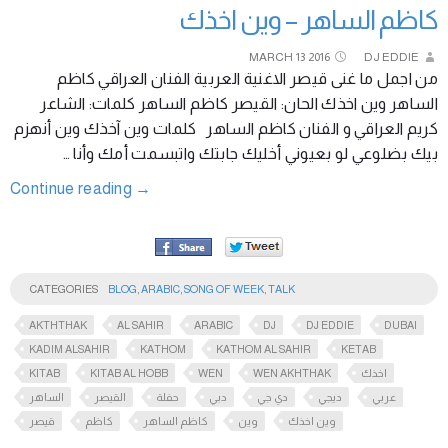
كاظم الساهر – وين اخذك
MARCH
13
2016
DJ EDDIE
من اجمل ما غنى قيصر الاغنية العربية الفنان العراقي كاظم
الساهر وين اخذك الحان: القيصر كاظم الساهر كلمات: الشاعر
كريم العراقي و الفنان كاظم الساهر كلمات وين آخذك وين أنهزم
بيك بضلوعي لو بعيوني أخليك جابتك واتبسمت أمك وأنا …
Continue reading
→
CATEGORIES
BLOG
,
ARABIC
,
SONG OF WEEK
,
TALK
AKTHTHAK
AL SAHIR
ARABIC
DJ
DJ EDDIE
DUBAI
KADIM ALSAHIR
KATHOM
KATHOM AL SAHIR
KETAB
KITAB
KITAB AL HOBB
WEN
WEN AKHTHAK
اخذك
عربي
ديجي
دي جي
دبي
حفلة
القيصر
الساهر
وين اخذك
وين
كاظم الساهر
كاظم
قيصر