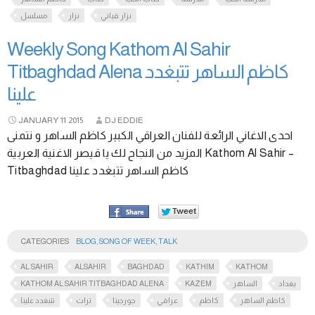
نزار قباني
نزار
مسلسل
Weekly Song Kathom Al Sahir
Titbaghdad Alena كاظم الساهر تتبغدد
علينا
JANUARY
11
2015
DJ EDDIE
احدى الاغاني الرائعة للفنان العراقي الكبير كاظم الساهر و نتمنى
المزيد من النجاح لك يا قيصر الاغنية العربية Kathom Al Sahir –
Titbaghdad كاظم الساهر تتبغدد علينا
CATEGORIES
BLOG
,
SONG OF WEEK
,
TALK
AL SAHIR
ALSAHIR
BAGHDAD
KATHIM
KATHOM
KATHOM AL SAHIR TITBAGHDAD ALENA
KAZEM
الساهر
بغداد
كاظم الساهر
كاظم
عراقي
جورجينا
تراث
تتبغدد علينا