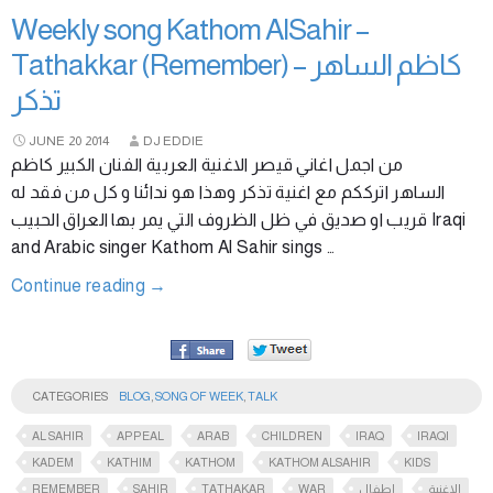
Weekly song Kathom AlSahir –
Tathakkar (Remember) كاظم الساهر –
تذكر
JUNE
20
2014
DJ EDDIE
من اجمل اغاني قيصر الاغنية العربية الفنان الكبير كاظم
الساهر اترككم مع اغنية تذكر وهذا هو ندائنا و كل من فقد له
قريب او صديق في ظل الظروف التي يمر بها العراق الحبيب Iraqi
and Arabic singer Kathom Al Sahir sings …
Continue reading
→
CATEGORIES
BLOG
,
SONG OF WEEK
,
TALK
AL SAHIR
APPEAL
ARAB
CHILDREN
IRAQ
IRAQI
KADEM
KATHIM
KATHOM
KATHOM ALSAHIR
KIDS
REMEMBER
SAHIR
TATHAKAR
WAR
اطفال
الاغنية