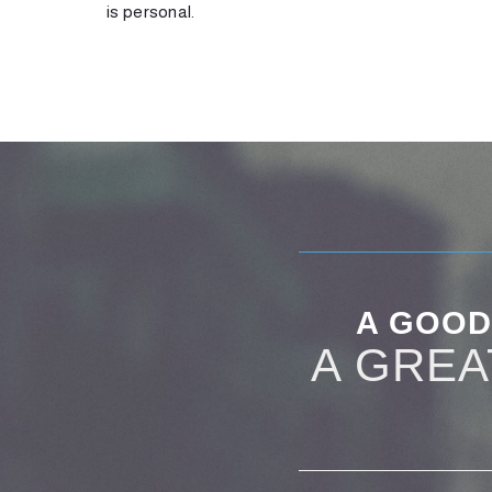
is personal.
A GOOD
A GREA