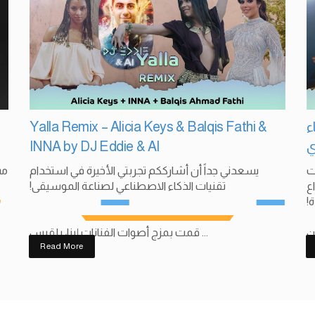
Yalla Remix – Alicia Keys & Balqis Fathi &
ء
INNA by DJ Eddie & AI
ي
ت
يسعدني جداً أن أشارككم تجربتي الأخيرة في استخدام
مس
ع
تقنيات الذكاء الاصطناعي لصناعة الموسيقى!
ة
قمت بمزج أصوات الفنانات إينا، بلقيس ...
Read More