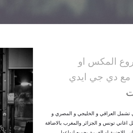
اروع المكس او
مع دي جي ايدي
ت
تي تشمل العراقي و الخليجي و المصري و
مل اغاني تونس و الجزائر والمغرب بالاضافة
ني الاجنبية او الغربية بجميع انواعها