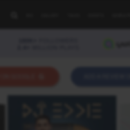
BIO
GALLERY
TALKS
EVENTS
GEAR & 
180K+
FOLLOWERS
2.4+
MILLION PLAYS
W ON GOOGLE
ADD A REVIEW 