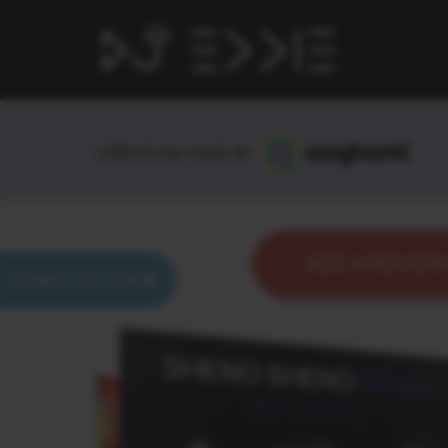
Listen to my music on
ADD A REVIE
CONNECT WITH ME