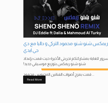
ريمكس شنو شنو محمود التركي و داليا مع دي
جي ايدي
رور للغاية بمشاركتكم تجربتي الأخيرة حيث قمت بإعداد
شنو شنو ريمكس بتوزيع موسيقي جديد!
قمت بمزج أصوات الفنانين المحبوبين محمود ...
Read More