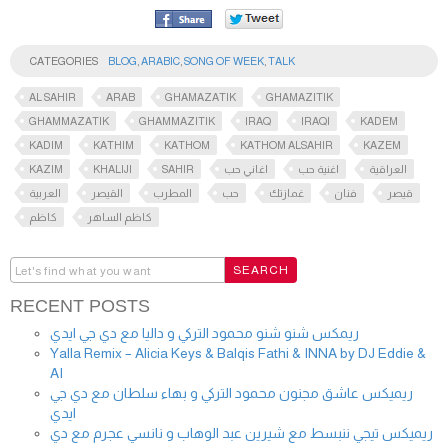
CATEGORIES
BLOG
,
ARABIC
,
SONG OF WEEK
,
TALK
AL SAHIR
ARAB
GHAMAZATIK
GHAMAZITIK
GHAMMAZATIK
GHAMMAZITIK
IRAQ
IRAQI
KADEM
KADIM
KATHIM
KATHOM
KATHOM ALSAHIR
KAZEM
KAZIM
KHALIJI
SAHIR
اغاني حب
اغنية حب
العراقية
قيصر
فنان
غمازتك
حب
المطرب
القيصر
العربية
كاظم الساهر
كاظم
RECENT POSTS
ريمكس شنو شنو محمود التركي و داليا مع دي جي ايدي
Yalla Remix – Alicia Keys & Balqis Fathi & INNA by DJ Eddie &
AI
ريميكس عاشق مجنون محمود التركي و بهاء سلطان مع دي جي
ايدي
ريميكس تيجي ننبسط مع شيرين عبد الوهاب و نانسي عجرم مع دي