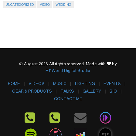
UNCATEGORIZED
VIDEO
WEDDING
© August 2026 All rights reserved. Made with
by
E11World Digital Studio
HOME
VIDEOS
MUSIC
LIGHTING
EVENTS
GEAR & PRODUCTS
TALKS
GALLERY
BIO
CONTACT ME