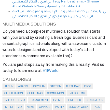
جي ايدي و الذكاء الاصطناعي Tegy Nenbesit remix – Sherine
Abdel Wahab & Nancy Ajram by DJ Eddie & AI
لبي ترا ريميكس كاظم الساهر و حسام الرسام و عمرو دياب في اغنية
لبي ترا من مارتن ياقو مع دي جي ايدي و الذكاء الاصطناعي
MULTIMEDIA SOLUTIONS
Do you need a complete multimedia solution that starts
with your brand by creating a fresh logo, business card and
essential graphic materials along with an awesome custom
website designed and developed with today's latest
standards (e-commerce available too)?
You are just steps away from making this a reality. Visit us
today to learn more at
E11World
CATEGORIES
ALBUM
ARABIC
ASSYRIAN
BAPTISM
BIRTHDAY
BLOG
CELEBRATION
CHIRSTMAS
COMMUNION
DJ EDDIE MIX
DJ EDDIE REMIX
ENGAGEMENT
EVENT
FEATURED
GRADUATION
INTRO
MIX
NEWS
OPINION
PARTY
SONG OF WEEK
TALK