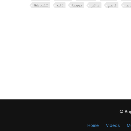
اهر
كاظم
عراقي
جورجينا
تراث
تتبغدد علينا
© Aug
Home
Videos
M