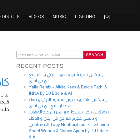
PRODUCTS
VIDEOS
MUSIC
LIGHTING
RECENT POSTS
ريمكس شنو شنو محمود التركي و داليا مع
zatik
دي جي ايدي
Yalla Remix – Alicia Keys & Balqis Fathi &
INNA by DJ Eddie & AI
IE
ريميكس عاشق مجنون محمود التركي و بهاء
قيصر 
سلطان مع دي جي ايدي
كلم …
ريميكس تيجي ننبسط مع شيرين عبد الوهاب
و نانسي عجرم مع دي جي ايدي و الذكاء
الاصطناعي Tegy Nenbesit remix – Sherine
Abdel Wahab & Nancy Ajram by DJ Eddie
& AI