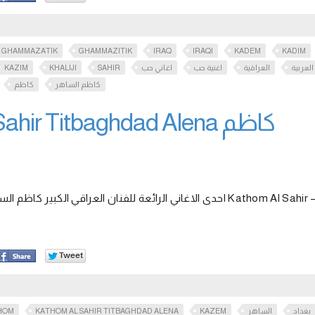
GHAMMAZATIK
GHAMMAZITIK
IRAQ
IRAQI
KADEM
KADIM
KAZIM
KHALIJI
SAHIR
اغاني حب
اغنية حب
العراقية
العربية
كاظم الساهر
كاظم
ir Titbaghdad Alena كاظم
احدى الاغاني الرائعة للفنان العراقي الكبير Kathom Al Sahir –
HOM
KATHOM AL SAHIR TITBAGHDAD ALENA
KAZEM
الساهر
بغداد