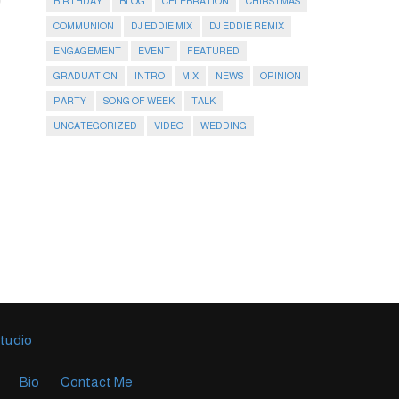
BIRTHDAY
BLOG
CELEBRATION
CHIRSTMAS
COMMUNION
DJ EDDIE MIX
DJ EDDIE REMIX
ENGAGEMENT
EVENT
FEATURED
GRADUATION
INTRO
MIX
NEWS
OPINION
PARTY
SONG OF WEEK
TALK
UNCATEGORIZED
VIDEO
WEDDING
Studio
Bio
Contact Me