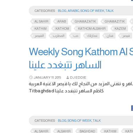
CATEGORIES
BLOG
,
ARABIC
,
SONG OF WEEK
,
TALK
AL SAHIR
ARAB
GHAMAZATIK
GHAMAZITIK
KATHIM
KATHOM
KATHOM ALSAHIR
KAZEM
قيصر
فنان
غمازتك
حب
المطرب
القيصر
Weekly Song Kathom Al Sah
الساهر تتبغدد علينا
JANUARY
11
2015
DJ EDDIE
 كاظم الساهر و نتمنى المزيد من النجاح لك يا قيصر الاغنية العربية
Titbaghdad كاظم الساهر تتبغدد علينا
CATEGORIES
BLOG
,
SONG OF WEEK
,
TALK
AL SAHIR
ALSAHIR
BAGHDAD
KATHIM
KAT