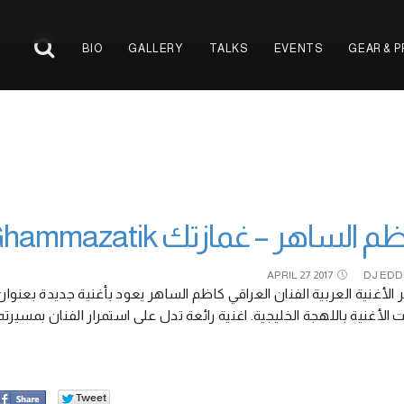
BIO
GALLERY
TALKS
EVENTS
GEAR & 
كاظم الساهر – غمازتك Kadim Al Sahir – Ghamma
APRIL
27
2017
DJ EDD
الأغنية العربية الفنان العراقي كاظم الساهر يعود بأغنية جديدة بعنوان
ات الأغنية باللهجة الخليجية. اغنية رائعة تدل على استمرار الفنان بمسيرت