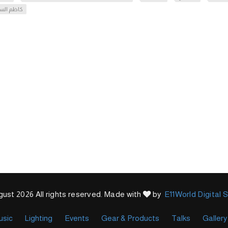
كاظم الس
ust 2026 All rights reserved. Made with
by
E11World Digital 
usic
Lighting
Events
Gear & Products
Talks
Gallery