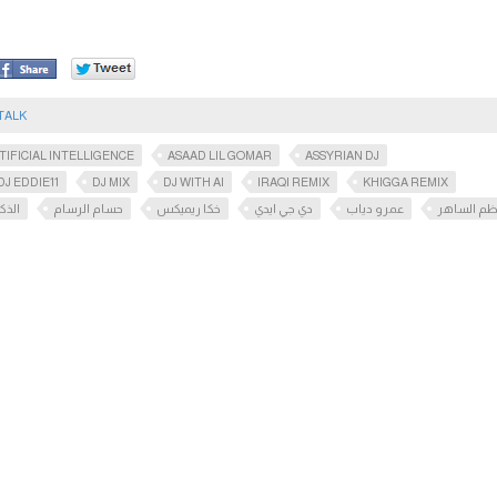
TALK
TIFICIAL INTELLIGENCE
ASAAD LIL GOMAR
ASSYRIAN DJ
DJ EDDIE11
DJ MIX
DJ WITH AI
IRAQI REMIX
KHIGGA REMIX
ظم الساهر
عمرو دياب
دي جي ايدي
خكا ريميكس
حسام الرسام
الذك