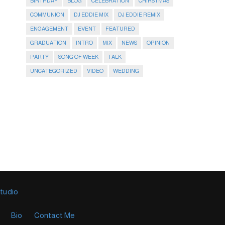
BIRTHDAY
BLOG
CELEBRATION
CHIRSTMAS
COMMUNION
DJ EDDIE MIX
DJ EDDIE REMIX
ENGAGEMENT
EVENT
FEATURED
GRADUATION
INTRO
MIX
NEWS
OPINION
PARTY
SONG OF WEEK
TALK
UNCATEGORIZED
VIDEO
WEDDING
Studio
Bio
Contact Me