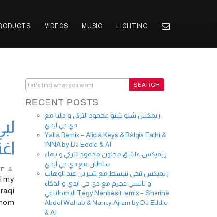
PRODUCTS
VIDEOS
MUSIC
LIGHTING
RECENT POSTS
ريمكس شنو شنو محمود التركي و داليا مع
لبي
دي جي ايدي
Yalla Remix – Alicia Keys & Balqis Fathi &
اغن
INNA by DJ Eddie & AI
ريميكس عاشق مجنون محمود التركي و بهاء
سلطان مع دي جي ايدي
IE
ريميكس تيجي ننبسط مع شيرين عبد الوهاب
l my
و نانسي عجرم مع دي جي ايدي و الذكاء
Iraqi
الاصطناعي Tegy Nenbesit remix – Sherine
hom …
Abdel Wahab & Nancy Ajram by DJ Eddie
& AI