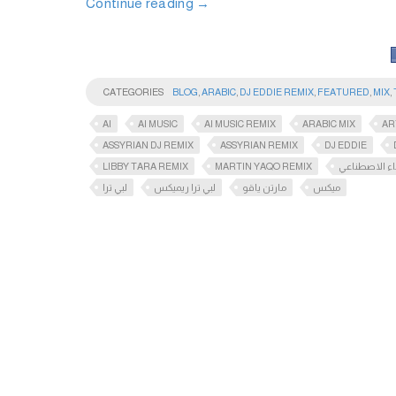
Continue reading
→
CATEGORIES
BLOG
,
ARABIC
,
DJ EDDIE REMIX
,
FEATURED
,
MIX
,
AI
AI MUSIC
AI MUSIC REMIX
ARABIC MIX
AR
ASSYRIAN DJ REMIX
ASSYRIAN REMIX
DJ EDDIE
LIBBY TARA REMIX
MARTIN YAQO REMIX
اء الاصطناعي
ميكس
مارتن ياقو
لبي ترا ريميكس
لبي ترا