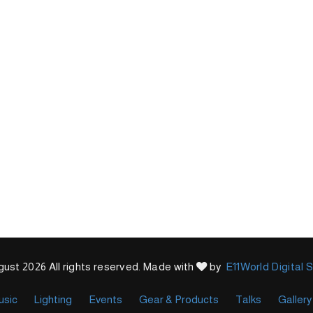
ust 2026 All rights reserved. Made with
by
E11World Digital 
usic
Lighting
Events
Gear & Products
Talks
Gallery