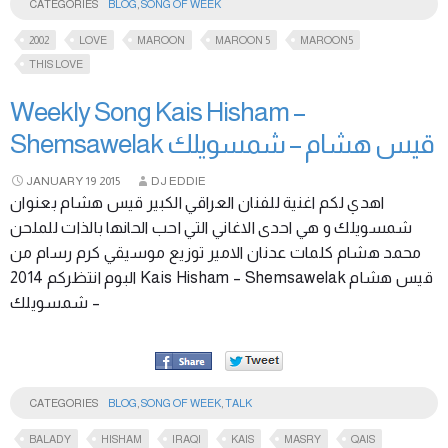
CATEGORIES
BLOG
,
SONG OF WEEK
2002
LOVE
MAROON
MAROON 5
MAROON5
THIS LOVE
Weekly Song Kais Hisham –
Shemsawelak قيس هشام – شمسويلك
JANUARY
19
2015
DJ EDDIE
اهدي لكم اغنية للفنان العراقي الكبير قيس هشام بعنوان
شمسويلك و هي احدى الاغاني التي احب الحانها بالذات للملحن
محمد هشام كلمات عدنان الامير توزيع موسيقي كرم رسام من
البوم انتظركم 2014 Kais Hisham – Shemsawelak قيس هشام
– شمسويلك
CATEGORIES
BLOG
,
SONG OF WEEK
,
TALK
BALADY
HISHAM
IRAQI
KAIS
MASRY
QAIS