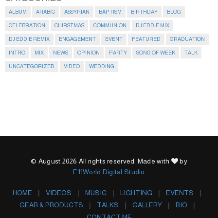
ALBUM
ARABIC
ASSYRIAN
BAPTISM
BIRTHDAY
BLOG
CELEBRATION
CHIRSTMAS
COMMUNION
DJ EDDIE MIX
DJ EDDIE REMIX
ENGAGEMENT
EVENT
FEATURED
GRADUATION
INTRO
MIX
NEWS
OPINION
PARTY
SONG OF WEEK
TALK
UNCATEGORIZED
VIDEO
WEDDING
© August 2026 All rights reserved. Made with
by
E11World Digital Studio
HOME
VIDEOS
MUSIC
LIGHTING
EVENTS
GEAR & PRODUCTS
TALKS
GALLERY
BIO
CONTACT ME