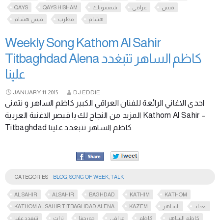
QAYS
QAYS HISHAM
شمسويلك
عراقي
قيس
هشام
مطرب
قيس هشام
Weekly Song Kathom Al Sahir
Titbaghdad Alena كاظم الساهر تتبغدد
علينا
JANUARY
11
2015
DJ EDDIE
احدى الاغاني الرائعة للفنان العراقي الكبير كاظم الساهر و نتمنى
المزيد من النجاح لك يا قيصر الاغنية العربية Kathom Al Sahir –
Titbaghdad كاظم الساهر تتبغدد علينا
CATEGORIES
BLOG
,
SONG OF WEEK
,
TALK
AL SAHIR
ALSAHIR
BAGHDAD
KATHIM
KATHOM
KATHOM AL SAHIR TITBAGHDAD ALENA
KAZEM
الساهر
بغداد
كاظم الساهر
كاظم
عراقي
جورجينا
تراث
تتبغدد علينا