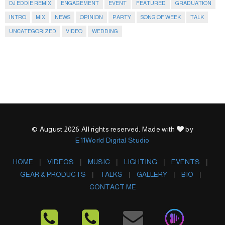
DJ EDDIE REMIX
ENGAGEMENT
EVENT
FEATURED
GRADUATION
INTRO
MIX
NEWS
OPINION
PARTY
SONG OF WEEK
TALK
UNCATEGORIZED
VIDEO
WEDDING
© August 2026 All rights reserved. Made with
by
E11World Digital Studio
HOME
VIDEOS
MUSIC
LIGHTING
EVENTS
GEAR & PRODUCTS
TALKS
GALLERY
BIO
CONTACT ME