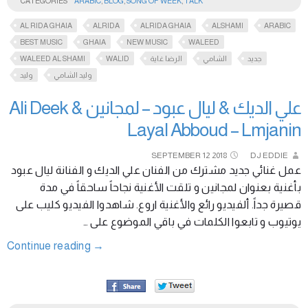
CATEGORIES
ARABIC
,
BLOG
,
SONG OF WEEK
,
TALK
AL RIDA GHAIA
ALRIDA
ALRIDA GHAIA
ALSHAMI
ARABIC
BEST MUSIC
GHAIA
NEW MUSIC
WALEED
WALEED AL SHAMI
WALID
الرضا غاية
الشامي
جديد
وليد الشامي
وليد
علي الديك & ليال عبود – لمجانين Ali Deek &
Layal Abboud – Lmjanin
SEPTEMBER
12
2018
DJ EDDIE
عمل غنائي جديد مشترك من الفنان علي الديك و الفنانة ليال عبود
بأغنية بعنوان لمجانين و تلقت الأغنية نجاحاً ساحقاً في مدة
قصيرة جداً. ألفيديو رائع والأغنية اروع. شاهدوا الفيديو كليب على
يوتيوب و تابعوا الكلمات في باقي الموضوع على …
Continue reading
→