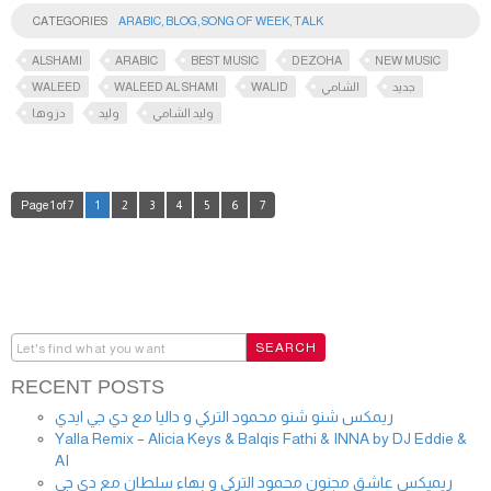
CATEGORIES
ARABIC
,
BLOG
,
SONG OF WEEK
,
TALK
ALSHAMI
ARABIC
BEST MUSIC
DEZOHA
NEW MUSIC
WALEED
WALEED AL SHAMI
WALID
الشامي
جديد
وليد الشامي
وليد
دزوها
Page 1 of 7
1
2
3
4
5
6
7
RECENT POSTS
ريمكس شنو شنو محمود التركي و داليا مع دي جي ايدي
Yalla Remix – Alicia Keys & Balqis Fathi & INNA by DJ Eddie &
AI
ريميكس عاشق مجنون محمود التركي و بهاء سلطان مع دي جي