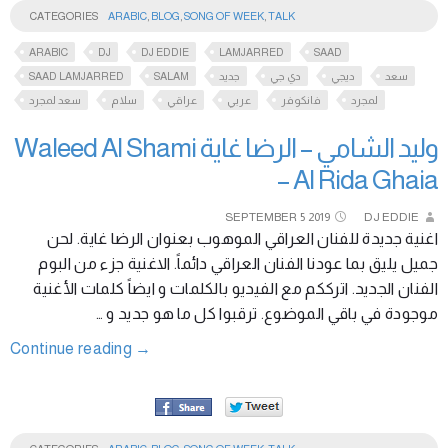
CATEGORIES
ARABIC
,
BLOG
,
SONG OF WEEK
,
TALK
ARABIC
DJ
DJ EDDIE
LAMJARRED
SAAD
SAAD LAMJARRED
SALAM
جديد
دي جي
ديجي
سعد
لمجرد
فانكوفر
عربي
عراقي
سلام
سعد لمجرد
وليد الشامي – الرضا غاية Waleed Al Shami
– Al Rida Ghaia
SEPTEMBER
5
2019
DJ EDDIE
اغنية جديدة للفنان العراقي الموهوب بعنوان الرضا غاية. لحن
جميل يليق بما عودنا الفنان العراقي دائماً. الاغنية جزء من البوم
الفنان الجديد. اترككم مع الفيديو بالكلمات و ايضاً كلمات الأغنية
موجودة في باقي الموضوع. ترقبوا كل ما هو جديد و …
Continue reading
→