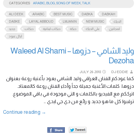
CATEGORIES
ARABIC
,
BLOG
,
SONG OF WEEK
,
TALK
ALI DEEK
ARABIC
BEST MUSIC
DABKA
DABKAH
DABKE
LAYAL ABBOUD
LMJANIN
NEW MUSIC
الديك
لمجانين
علي الديك
دبكة
دبكات لبنانية
دبكات
جديد
ليال عبود
وليد الشامي – دزوها Waleed Al Shami –
Dezoha
JULY
26
2018
DJ EDDIE
كما عودكم الفنان العراقي وليد الشامي يعود بأغنية روعة بعنوان
دزوها. كلمات الأغنية جميلة جداً وأداء الفنان روعة كالمعتاد.
اترككم مع الفيديو بالكلمات و التي موجودة في باقي الموضوع.
ترقبوا كل ما هو جديد و رائع من دي جي ايدي …
Continue reading
→