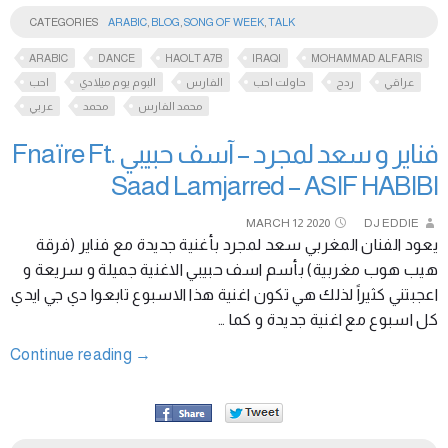
CATEGORIES
ARABIC
,
BLOG
,
SONG OF WEEK
,
TALK
ARABIC
DANCE
HAOLT A7B
IRAQI
MOHAMMAD ALFARIS
عراقي
ردح
حاولت احب
الفارس
البوم يوم ميلادي
احب
محمد الفارس
محمد
عربي
فناير و سعد لمجرد – آسف حبيبي Fnaïre Ft.
Saad Lamjarred – ASIF HABIBI
MARCH
12
2020
DJ EDDIE
يعود الفنان المغربي سعد لمجرد بأغنية جديدة مع فناير (فرقة
هيب هوب مغربية) بأسم اسف حبيبي الاغنية جميلة و سريعة و
اعجبتني كثيراً لذلك هي تكون اغنية هذا الاسبوع تابعوا دي جي ايدي
كل اسبوع مع اغنية جديدة و كما …
Continue reading
→