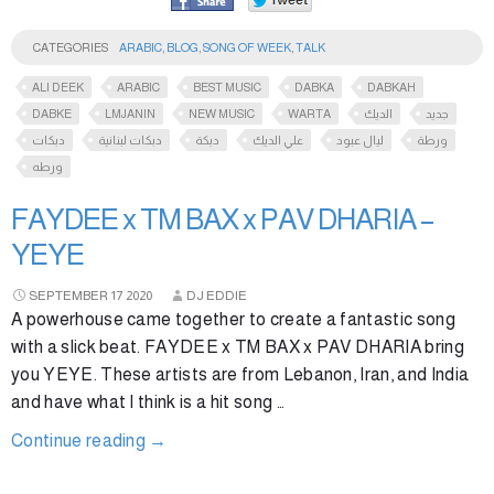
CATEGORIES
ARABIC
,
BLOG
,
SONG OF WEEK
,
TALK
ALI DEEK
ARABIC
BEST MUSIC
DABKA
DABKAH
DABKE
LMJANIN
NEW MUSIC
WARTA
الديك
جديد
ورطة
ليال عبود
علي الديك
دبكة
دبكات لبنانية
دبكات
ورطه
FAYDEE x TM BAX x PAV DHARIA –
YEYE
SEPTEMBER
17
2020
DJ EDDIE
A powerhouse came together to create a fantastic song
with a slick beat. FAYDEE x TM BAX x PAV DHARIA bring
you YEYE. These artists are from Lebanon, Iran, and India
and have what I think is a hit song …
Continue reading
→