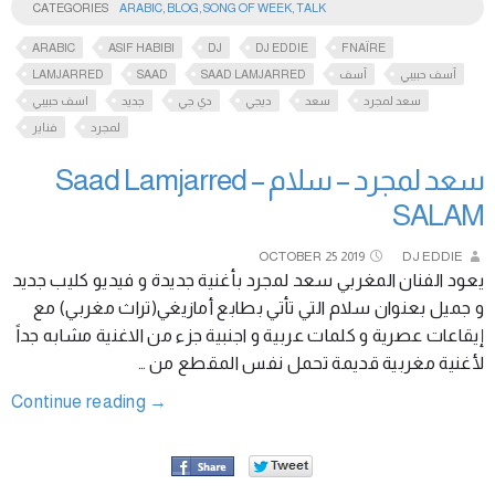
CATEGORIES
ARABIC
,
BLOG
,
SONG OF WEEK
,
TALK
ARABIC
ASIF HABIBI
DJ
DJ EDDIE
FNAÏRE
LAMJARRED
SAAD
SAAD LAMJARRED
آسف
آسف حبيبي
سعد لمجرد
سعد
ديجي
دي جي
جديد
اسف حبيبي
لمجرد
فناير
سعد لمجرد – سلام Saad Lamjarred –
SALAM
OCTOBER
25
2019
DJ EDDIE
يعود الفنان المغربي سعد لمجرد بأغنية جديدة و فيديو كليب جديد
و جميل بعنوان سلام التي تأتي بطابع أمازيغي(تراث مغربي) مع
إيقاعات عصرية و كلمات عربية و اجنبية جزء من الاغنية مشابه جداً
لأغنية مغربية قديمة تحمل نفس المقطع من …
Continue reading
→