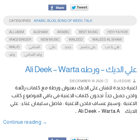
CATEGORIES
ARABIC
,
BLOG
,
SONG OF WEEK
,
TALK
ALI JASIM
ALSHAMI
ARABIC
BEST MUSIC
HEH YA HOB
IRAQI SINGER
NEW MUSIC
WALEED
WALEED AL SHAMI
WALID
الشامي
بالي
جديد
علي جاسم
هي يا حب
وليد الشامي
وليد
علي الديك – ورطه Ali Deek – Warta
DECEMBER
10
2020
DJ EDDIE
اغنية جديدة للفنان علي الديك بعنوان ورطة مع كلمات رائعة
ولحن جميل جداً. تجدون كلمات الاغنية في باقي الموضوع كاتب
الاغنية : وسيم عساف ملحن الاغنية : فاضل سليمان غناء : علي
الديك Ali Deek – Warta A …
Continue reading
→