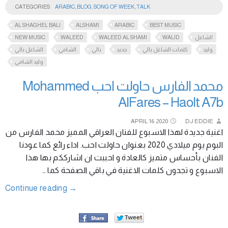
CATEGORIES
ARABIC
,
BLOG
,
SONG OF WEEK
,
TALK
AL SHAGHEL BALI
ALSHAMI
ARABIC
BEST MUSIC
NEW MUSIC
WALEED
WALEED AL SHAMI
WALID
الشاغل
وليد
كلمات الشاغل بالي
جديد
بالي
الشامي
الشاغل بالي
وليد الشامي
محمد الفارس حاولت احب Mohammed
AlFares – Haolt A7b
APRIL
16
2020
DJ EDDIE
اغنية جديدة لهذا الاسبوع للفنان العراقي المميز محمد الفارس من
البوم يوم ميلادي 2020 بعنوان حاولت احب. اداء رائع كما عودنا
الفنان بأحساس متميز كالعادة و احببت ان اشارككم بها هذا
الاسبوع و تجدون كلمات الاغنية في باقي الصفحة كما …
Continue reading
→