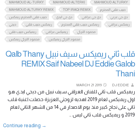
MAHMOUD AL-TURKY
MAHMOUD ALTERKI
MAHMOUD ALTURKY
MAHMOUD ALTURKY REMIX
TOP IRAQI REMIX
حبيب قلبي المحترم
دي جي عربي
دي جي عراقي
دي جي ايدي
حبيب قلبي المحترم ريمكس
ريمكس عراقي
ريمكس حبيب قلبي المحترم
ريمكس حبيب قلبي
ديجي
محمود التركي
ريميكس عراقي
ريميكس حبيب قلبي
محمود التركي ريميكس
محمود التركي ريمكس
قلب ثاني ريميكس سيف نبيل Qalb Thany
REMIX Saif Nabeel DJ Eddie Galob
Thani
MARCH
21
2019
DJ EDDIE
ريميكس قلب ثاني للفنان العراقي سيف نبيل من ديجي ايدي هو
اول ريميكس لعام 2019 اهديه لزوجتي العزيزة حصلت اغنية قلب
ثاني على نجاح كبير منذ يوم الاصدار في 14 من الشهر الثاني لعام
2019 و ريميكس قلب ثاني ليس …
Continue reading
→