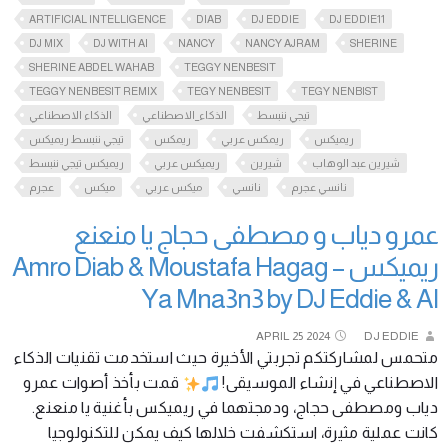
ARTIFICIAL INTELLIGENCE
DIAB
DJ EDDIE
DJ EDDIE11
DJ MIX
DJ WITH AI
NANCY
NANCY AJRAM
SHERINE
SHERINE ABDEL WAHAB
TEGGY NENBESIT
TEGGY NENBESIT REMIX
TEGY NENBESIT
TEGY NENBIST
تيجي ننبسط
الذكاء_الاصطناعي
الذكاء الاصطناعي
ريميكس
ريمكس عربي
ريمكس
تيجي ننبسط ريميكس
شيرين عبد الوهاب
شيرين
ريميكس عربي
ريميكس تيجي ننبسط
نانسي عجرم
نانسي
ميكس عربي
ميكس
عجرم
عمرو دياب و مصطفى حجاج يا منعنع
ريميكس Amro Diab & Moustafa Hagag –
Ya Mna3n3 by DJ Eddie & AI
APRIL
25
2024
DJ EDDIE
متحمس لمشاركتكم تجربتي الأخيرة حيث استخدمت تقنيات الذكاء
الاصطناعي في إنشاء الموسيقى!
قمت بأخذ أصوات عمرو
دياب ومصطفى حجاج، ودمجتهما في ريميكس بأغنية يا منعنع.
كانت عملية مثيرة، استكشفت خلالها كيف يمكن للتكنولوجيا