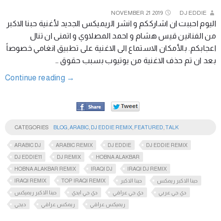
NOVEMBER
21
2019
DJ EDDIE
اليوم احببت ان اشارككم و انشر الريميكس الجديد لأغنية حبنا الاكبر
من الفنانين قيس هشام و احمد المصلاوي و اتمنى ان تنال
اعجابكم. بالأمكان الاستماع الى الاغنية على تطبيق انغامي خصوصاً
بعد ان تم حذف الاغنية من يوتيوب بسبب حقوق …
Continue reading
→
CATEGORIES
BLOG
,
ARABIC
,
DJ EDDIE REMIX
,
FEATURED
,
TALK
ARABIC DJ
ARABIC REMIX
DJ EDDIE
DJ EDDIE REMIX
DJ EDDIE11
DJ REMIX
HOBNA ALAKBAR
HOBNA ALAKBAR REMIX
IRAQI DJ
IRAQI DJ REMIX
IRAQI REMIX
TOP IRAQI REMIX
حبنا الاكبر
حبنا الاكبر ريمكس
دي جي عربي
دي جي عراقي
دي جي ايدي
حبنا الاكبر ريميكس
ريميكس عراقي
ريمكس عراقي
ديجي