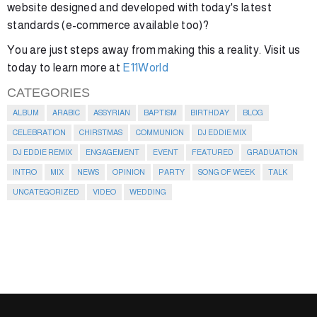
website designed and developed with today's latest
standards (e-commerce available too)?
You are just steps away from making this a reality. Visit us
today to learn more at
E11World
CATEGORIES
ALBUM
ARABIC
ASSYRIAN
BAPTISM
BIRTHDAY
BLOG
CELEBRATION
CHIRSTMAS
COMMUNION
DJ EDDIE MIX
DJ EDDIE REMIX
ENGAGEMENT
EVENT
FEATURED
GRADUATION
INTRO
MIX
NEWS
OPINION
PARTY
SONG OF WEEK
TALK
UNCATEGORIZED
VIDEO
WEDDING