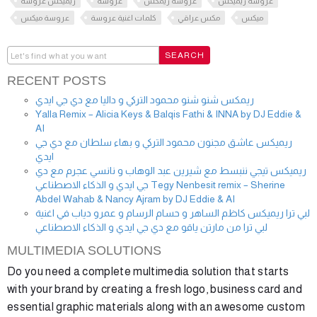
عروسة ريميكس
عروسة ريمكس
عروسة
ريميكس عروسة
ميكس
مكس عراقي
كلمات اغنية عروسة
عروسة ميكس
RECENT POSTS
ريمكس شنو شنو محمود التركي و داليا مع دي جي ايدي
Yalla Remix – Alicia Keys & Balqis Fathi & INNA by DJ Eddie &
AI
ريميكس عاشق مجنون محمود التركي و بهاء سلطان مع دي جي
ايدي
ريميكس تيجي ننبسط مع شيرين عبد الوهاب و نانسي عجرم مع دي
جي ايدي و الذكاء الاصطناعي Tegy Nenbesit remix – Sherine
Abdel Wahab & Nancy Ajram by DJ Eddie & AI
لبي ترا ريميكس كاظم الساهر و حسام الرسام و عمرو دياب في اغنية
لبي ترا من مارتن ياقو مع دي جي ايدي و الذكاء الاصطناعي
MULTIMEDIA SOLUTIONS
Do you need a complete multimedia solution that starts
with your brand by creating a fresh logo, business card and
essential graphic materials along with an awesome custom