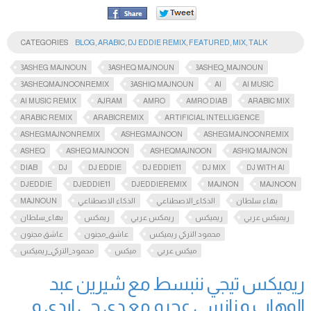
CATEGORIES
BLOG
,
ARABIC
,
DJ EDDIE REMIX
,
FEATURED
,
MIX
,
TALK
3ASHEG MAJNOUN
3ASHEQ MAJNOUN
3ASHEQ_MAJNOUN
3ASHEQMAJNOONREMIX
3ASHIQ MAJNOUN
AI
AI MUSIC
AI MUSIC REMIX
AJRAM
AMRO
AMRO DIAB
ARABIC MIX
ARABIC REMIX
ARABICREMIX
ARTIFICIAL INTELLIGENCE
ASHEGMAJNONREMIX
ASHEGMAJNOON
ASHEGMAJNOONREMIX
ASHEQ
ASHEQ MAJNOON
ASHEQMAJNOON
ASHIQ MAJNON
DIAB
DJ
DJ EDDIE
DJ EDDIE11
DJ MIX
DJ WITH AI
DJEDDIE
DJEDDIE11
DJEDDIEREMIX
MAJNON
MAJNOON
MAJNOUN
الذكاء الاصطناعي
الذكاء_الاصطناعي
بهاء سلطان
ريميكس عربي
ريميكس
ريمكس عربي
ريمكس
بهاء_سلطان
محمود التركي ريميكس
عاشق_مجنون
عاشق مجنون
ميكس عربي
ميكس
محمود_التركي_ريميكس
ريميكس تيجي ننبسط مع شيرين عبد
الوهاب و نانسي عجرم مع دي جي ايدي و