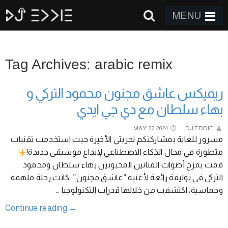
MENU
Tag Archives: arabic remix
ريميكس عاشق مجنون محمود التركي و
بهاء سلطان مع دي جي ايدي
MAY
22
2024
DJ EDDIE
مسرور للغاية بمشاركتكم تجربتي الأخيرة حيث استخدمت تقنيات
متطورة في مجال الذكاء الاصطناعي لإبداع موسيقى جديدة!
قمت بمزج أصوات الفنانين المحبوبين بهاء سلطان ومحمود
التركي في توليفة رائعة لأغنية “عاشق مجنون”. كانت رحلة ملهمة
وحماسية، اكتشفت من خلالها قدرات التكنولوجيا …
Continue reading
→