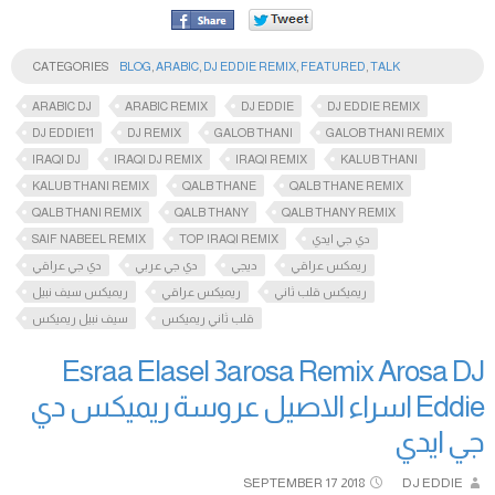
CATEGORIES
BLOG
,
ARABIC
,
DJ EDDIE REMIX
,
FEATURED
,
TALK
ARABIC DJ
ARABIC REMIX
DJ EDDIE
DJ EDDIE REMIX
DJ EDDIE11
DJ REMIX
GALOB THANI
GALOB THANI REMIX
IRAQI DJ
IRAQI DJ REMIX
IRAQI REMIX
KALUB THANI
KALUB THANI REMIX
QALB THANE
QALB THANE REMIX
QALB THANI REMIX
QALB THANY
QALB THANY REMIX
SAIF NABEEL REMIX
TOP IRAQI REMIX
دي جي ايدي
ريمكس عراقي
ديجي
دي جي عربي
دي جي عراقي
ريميكس قلب ثاني
ريميكس عراقي
ريميكس سيف نبيل
قلب ثاني ريميكس
سيف نبيل ريميكس
Esraa Elasel 3arosa Remix Arosa DJ
Eddie اسراء الاصيل عروسة ريميكس دي
جي ايدي
SEPTEMBER
17
2018
DJ EDDIE