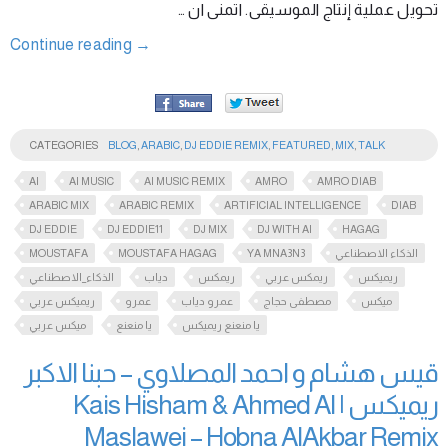
تحويل عملية إنتاج الموسيقى. اتمنى ان …
Continue reading
→
CATEGORIES
BLOG
,
ARABIC
,
DJ EDDIE REMIX
,
FEATURED
,
MIX
,
TALK
AI
AI MUSIC
AI MUSIC REMIX
AMRO
AMRO DIAB
ARABIC MIX
ARABIC REMIX
ARTIFICIAL INTELLIGENCE
DIAB
DJ EDDIE
DJ EDDIE11
DJ MIX
DJ WITH AI
HAGAG
MOUSTAFA
MOUSTAFA HAGAG
YA MNA3N3
الذكاء الاصطناعي
ريميكس
ريمكس عربي
ريمكس
دياب
الذكاء_الاصطناعي
ميكس
مصطفى حجاج
عمرو دياب
عمرو
ريميكس عربي
يا منعنع ريميكس
يا منعنع
ميكس عربي
قيس هشام و احمد المصلاوي – حبنا الاكبر
ريميكس | Kais Hisham & Ahmed Al
Maslawei – Hobna AlAkbar Remix