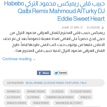
حبيب قلبي ريميكس محمود التركي Habebo
Qalbi Remix Mahmoud AlTurky DJ
Eddie Sweet Heart
JUNE
27
2019
DJ EDDIE
ريميكس حبيب قلبي المحترم للفنان العراقي محمود التركي من
ديجي ايدي حصرياً على انغامي لمدة معينة خصوصاً بعد ان تم حذف
الاعلان عليها من يوتيوب حيث كنت اتمنى طرحها ايضاً. طرح
الفنان العراقي محمود التركي اغنية حبيب قلبي المحترم هذا …
Continue reading
→
CATEGORIES
BLOG
,
ARABIC
,
DJ EDDIE REMIX
,
FEATURED
,
TALK
ARABIC DJ
ARABIC REMIX
DJ EDDIE
DJ EDDIE REMIX
DJ EDDIE11
DJ REMIX
HABEBO QALBI REMIX
IRAQI DJ
IRAQI DJ REMIX
IRAQI REMIX
MAHMOOD ALTURKY