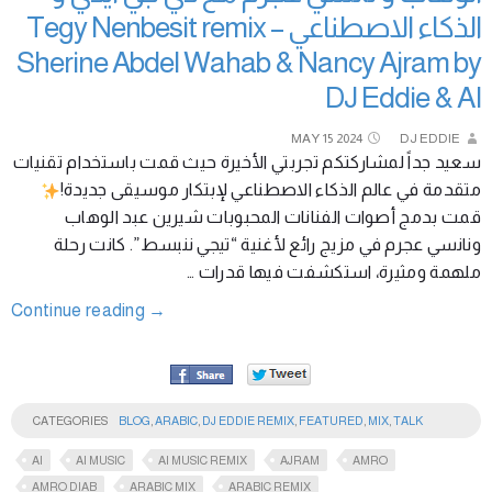
الذكاء الاصطناعي Tegy Nenbesit remix –
Sherine Abdel Wahab & Nancy Ajram by
DJ Eddie & AI
MAY
15
2024
DJ EDDIE
سعيد جداً لمشاركتكم تجربتي الأخيرة حيث قمت باستخدام تقنيات
متقدمة في عالم الذكاء الاصطناعي لإبتكار موسيقى جديدة!
قمت بدمج أصوات الفنانات المحبوبات شيرين عبد الوهاب
ونانسي عجرم في مزيج رائع لأغنية “تيجي ننبسط”. كانت رحلة
ملهمة ومثيرة، استكشفت فيها قدرات …
Continue reading
→
CATEGORIES
BLOG
,
ARABIC
,
DJ EDDIE REMIX
,
FEATURED
,
MIX
,
TALK
AI
AI MUSIC
AI MUSIC REMIX
AJRAM
AMRO
AMRO DIAB
ARABIC MIX
ARABIC REMIX