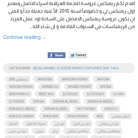
اقدم لكم ريميكس عروسة للنجمة العراقية اسراء الاصيل ويعتبر
اول ريميكس لي و خصوصاً لسنة 2018. الأغنية جميلة جداً و اتمنى
ان يكون عروسة ريميكس الافضل على الساحة اود عمل المزيد
من الريميكسات في السنوات القادمة و ان شاء الله …
Continue reading
→
CATEGORIES
BLOG
,
ARABIC
,
DJ EDDIE REMIX
,
FEATURED
,
MIX
,
TALK
2018 ريميكس
3AROOSA
3AROOSA REMIX
3AROSA
3AROSA REMIX
ARABIC DJ
ARABIC REMIX
AROSA
ASSYRIAN DJ
BEST MIX
DJ EDDIE
DJ EDDIE11
DJ MIX
DJ REMIX
ESRAA
ESRAA AL ASIAL
ESRAA ALASEEL
ESRAA EL ASEEL
ESRAA ELASEL
HOT REMIX
IRAQI DJ
IRAQI DJ REMIX
IRAQI MIX
IRAQI REMIX
MIX
اجمل ميكس
دي جي عراقي
دي جي ايدي
دي جي
اسراء الاصيل
اسراء
ريميكس عراقي
ريمكس عراقي
ردح
ديجي
دي جي عربي