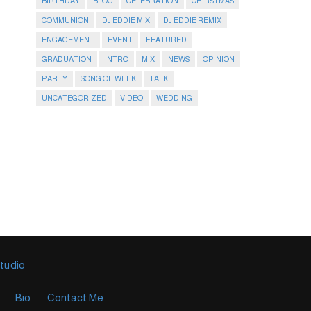
BIRTHDAY
BLOG
CELEBRATION
CHIRSTMAS
COMMUNION
DJ EDDIE MIX
DJ EDDIE REMIX
ENGAGEMENT
EVENT
FEATURED
GRADUATION
INTRO
MIX
NEWS
OPINION
PARTY
SONG OF WEEK
TALK
UNCATEGORIZED
VIDEO
WEDDING
Studio
Bio
Contact Me