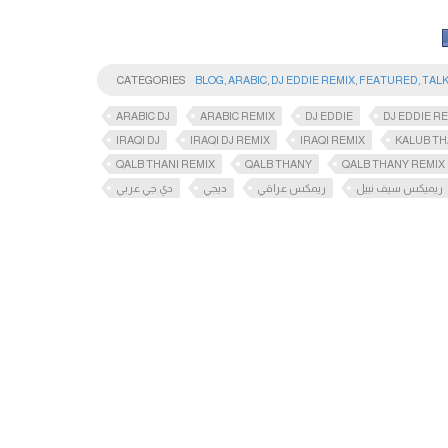
CATEGORIES
BLOG
,
ARABIC
,
DJ EDDIE REMIX
,
FEATURED
,
TAL
ARABIC DJ
ARABIC REMIX
DJ EDDIE
DJ EDDIE R
IRAQI DJ
IRAQI DJ REMIX
IRAQI REMIX
KALUB TH
QALB THANI REMIX
QALB THANY
QALB THANY REMIX
ريميكس سيف نبيل
ريمكس عراقي
ديجي
دي جي عربي