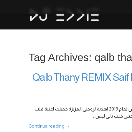
Tag Archives: qalb tha
قلب ثاني ريميكس سيف نبيل Qalb Thany REMIX
ريميكس قلب ثاني للفنان العراقي سيف نبيل من ديجي ايدي هو اول ريميكس لعام 2019 اهديه لزوجتي العزيزة حصلت اغنية قلب
Continue reading
→