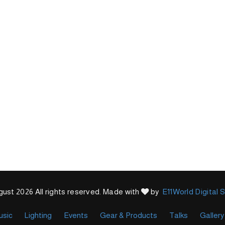
ust 2026 All rights reserved. Made with
by
E11World Digital 
usic
Lighting
Events
Gear & Products
Talks
Gallery