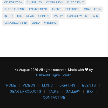
CELEBRATION
CHIRSTMAS
COMMUNION
DJ EDDIE MIX
DJ EDDIE REMIX
ENGAGEMENT
EVENT
FEATURED
GRADUATION
INTRO
MIX
NEWS
OPINION
PARTY
SONG OF WEEK
TALK
UNCATEGORIZED
VIDEO
WEDDING
© August 2026 All rights reserved. Made with
by
E11World Digital Studio
HOME
VIDEOS
MUSIC
LIGHTING
EVENTS
GEAR & PRODUCTS
TALKS
GALLERY
BIO
CONTACT ME