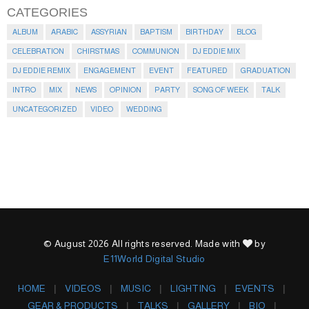
CATEGORIES
ALBUM
ARABIC
ASSYRIAN
BAPTISM
BIRTHDAY
BLOG
CELEBRATION
CHIRSTMAS
COMMUNION
DJ EDDIE MIX
DJ EDDIE REMIX
ENGAGEMENT
EVENT
FEATURED
GRADUATION
INTRO
MIX
NEWS
OPINION
PARTY
SONG OF WEEK
TALK
UNCATEGORIZED
VIDEO
WEDDING
© August 2026 All rights reserved. Made with
by
E11World Digital Studio
HOME
VIDEOS
MUSIC
LIGHTING
EVENTS
GEAR & PRODUCTS
TALKS
GALLERY
BIO