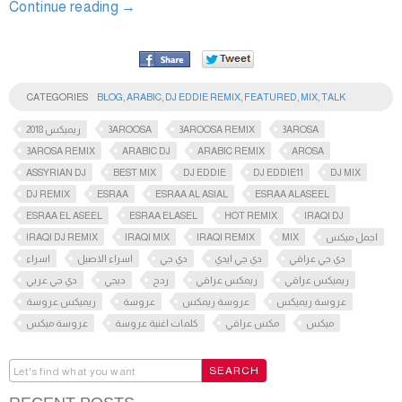
Continue reading
→
CATEGORIES
BLOG
,
ARABIC
,
DJ EDDIE REMIX
,
FEATURED
,
MIX
,
TALK
2018 ريميكس
3AROOSA
3AROOSA REMIX
3AROSA
3AROSA REMIX
ARABIC DJ
ARABIC REMIX
AROSA
ASSYRIAN DJ
BEST MIX
DJ EDDIE
DJ EDDIE11
DJ MIX
DJ REMIX
ESRAA
ESRAA AL ASIAL
ESRAA ALASEEL
ESRAA EL ASEEL
ESRAA ELASEL
HOT REMIX
IRAQI DJ
IRAQI DJ REMIX
IRAQI MIX
IRAQI REMIX
MIX
اجمل ميكس
دي جي عراقي
دي جي ايدي
دي جي
اسراء الاصيل
اسراء
ريميكس عراقي
ريمكس عراقي
ردح
ديجي
دي جي عربي
عروسة ريميكس
عروسة ريمكس
عروسة
ريميكس عروسة
ميكس
مكس عراقي
كلمات اغنية عروسة
عروسة ميكس