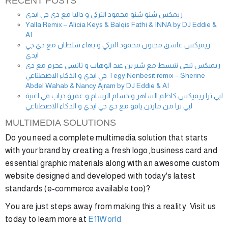
RECENT POSTS
ريمكس شنو شنو محمود التركي و داليا مع دي جي ايدي
Yalla Remix – Alicia Keys & Balqis Fathi & INNA by DJ Eddie &
AI
ريميكس عاشق مجنون محمود التركي و بهاء سلطان مع دي جي
ايدي
ريميكس تيجي ننبسط مع شيرين عبد الوهاب و نانسي عجرم مع دي
جي ايدي و الذكاء الاصطناعي Tegy Nenbesit remix – Sherine
Abdel Wahab & Nancy Ajram by DJ Eddie & AI
لبي ترا ريميكس كاظم الساهر و حسام الرسام و عمرو دياب في اغنية
لبي ترا من مارتن ياقو مع دي جي ايدي و الذكاء الاصطناعي
MULTIMEDIA SOLUTIONS
Do you need a complete multimedia solution that starts
with your brand by creating a fresh logo, business card and
essential graphic materials along with an awesome custom
website designed and developed with today's latest
standards (e-commerce available too)?
You are just steps away from making this a reality. Visit us
today to learn more at
E11World