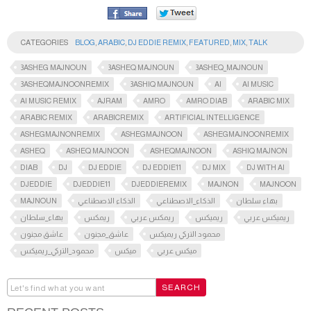
CATEGORIES
BLOG
,
ARABIC
,
DJ EDDIE REMIX
,
FEATURED
,
MIX
,
TALK
3ASHEG MAJNOUN
3ASHEQ MAJNOUN
3ASHEQ_MAJNOUN
3ASHEQMAJNOONREMIX
3ASHIQ MAJNOUN
AI
AI MUSIC
AI MUSIC REMIX
AJRAM
AMRO
AMRO DIAB
ARABIC MIX
ARABIC REMIX
ARABICREMIX
ARTIFICIAL INTELLIGENCE
ASHEGMAJNONREMIX
ASHEGMAJNOON
ASHEGMAJNOONREMIX
ASHEQ
ASHEQ MAJNOON
ASHEQMAJNOON
ASHIQ MAJNON
DIAB
DJ
DJ EDDIE
DJ EDDIE11
DJ MIX
DJ WITH AI
DJEDDIE
DJEDDIE11
DJEDDIEREMIX
MAJNON
MAJNOON
MAJNOUN
الذكاء الاصطناعي
الذكاء_الاصطناعي
بهاء سلطان
ريميكس عربي
ريميكس
ريمكس عربي
ريمكس
بهاء_سلطان
محمود التركي ريميكس
عاشق_مجنون
عاشق مجنون
ميكس عربي
ميكس
محمود_التركي_ريميكس