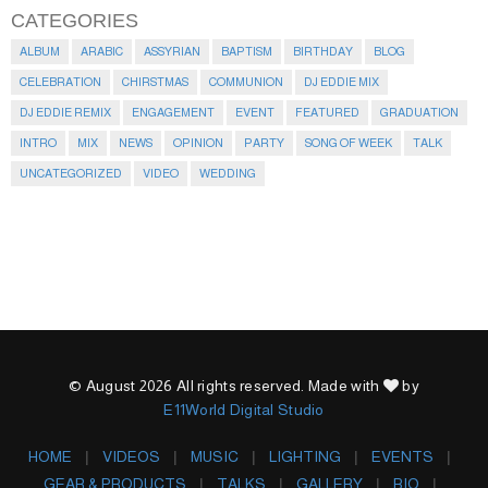
CATEGORIES
ALBUM
ARABIC
ASSYRIAN
BAPTISM
BIRTHDAY
BLOG
CELEBRATION
CHIRSTMAS
COMMUNION
DJ EDDIE MIX
DJ EDDIE REMIX
ENGAGEMENT
EVENT
FEATURED
GRADUATION
INTRO
MIX
NEWS
OPINION
PARTY
SONG OF WEEK
TALK
UNCATEGORIZED
VIDEO
WEDDING
© August 2026 All rights reserved. Made with
by
E11World Digital Studio
HOME
VIDEOS
MUSIC
LIGHTING
EVENTS
GEAR & PRODUCTS
TALKS
GALLERY
BIO