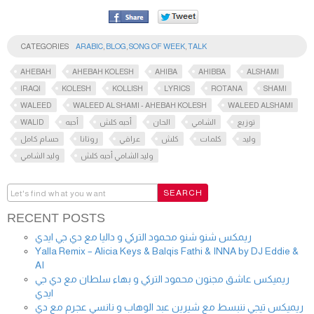
CATEGORIES
ARABIC
,
BLOG
,
SONG OF WEEK
,
TALK
AHEBAH
AHEBAH KOLESH
AHIBA
AHIBBA
ALSHAMI
IRAQI
KOLESH
KOLLISH
LYRICS
ROTANA
SHAMI
WALEED
WALEED AL SHAMI - AHEBAH KOLESH
WALEED ALSHAMI
WALID
أحبه
أحبه كلش
الحان
الشامي
توزيع
وليد
كلمات
كلش
عراقي
روتانا
حسام كامل
وليد الشامي أحبه كلش
وليد الشامي
RECENT POSTS
ريمكس شنو شنو محمود التركي و داليا مع دي جي ايدي
Yalla Remix – Alicia Keys & Balqis Fathi & INNA by DJ Eddie &
AI
ريميكس عاشق مجنون محمود التركي و بهاء سلطان مع دي جي
ايدي
ريميكس تيجي ننبسط مع شيرين عبد الوهاب و نانسي عجرم مع دي