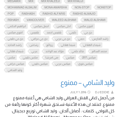
MEGAMIX
MIX
MIX KHALEEJI
MIX KHALIJI
MOHAMMAD ALSALIM
MONA AMARSHA
NON-STOP
NONSTOP
POP
RASHASH
RASHID ALFARIS
RASHID ALMAJID
RSHASH
VANCOUVER
WALEED ALSHAMI
WALID ALSHAMI
اقوى مكس
احلى ميكس
اجمل ميكس
ابراهيم الحكمي
دي جي
خليجي
بلقيس احمد
بلقيس
اقوى ميكس
راشد الفارس
ديجي
دي جي عربي
دي جي عراقي
دي جي خليجي
شيماء الهلالي
شيما هلالي
روائع
رشاش
راشد الماجد
محمد السالم
قائد حلمي
فؤاد عبد الواحد
عربي
شيماء هلالي
ميكس 2017
ميكس
منى امرشا
مكس خليجي
مكس
ميكس قوي
ميكس عربي
ميكس خليجي
ميكس خرافي
وليد الشامي
وليد الشامي – ممنوع
JULY
1
2016
DJ EDDIE
من أجمل اغاني الفنان العراقي وليد الشامي هي أغنية ممنوع
ممنوع. اعتقد ان هذه الأغنية تستحق شهرة أكثر كونها رائعة من
كل النواحي. كلمات : أصايل ألحان : وليد الشامي توزيع ديجيتال: