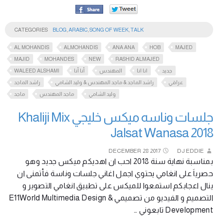
CATEGORIES
BLOG
,
ARABIC
,
SONG OF WEEK
,
TALK
AL MOHANDIS
ALMOHANDIS
ANA ANA
HOB
MAJED
MAJID
MOHANDES
NEW
RASHID ALMAJED
WALEED ALSHAMI
أنا أنا
المهندس
انا انا
جديد
عراقي
راشد الماجد & ماجد المهندس & وليد الشامي
راشد الماجد
وليد الشامي
ماجد المهندس
ماجد
جلسات وناسه ميكس خليجي Khaliji Mix
Jalsat Wanasa 2018
DECEMBER
28
2017
DJ EDDIE
بمناسبة نهاية سنة 2018 احب ان اهديكم ميكس جديد وهو
حصرياَ على انغامي يحتوي اجمل اغاني جلسات وناسة فأتمنى ان
ينال اعجابكم استمعوا للميكس على تطبيق انغامي التصوير و
التصميم و الفيديو من تصميمي E11World Multimedia Design &
Development تابعوني …