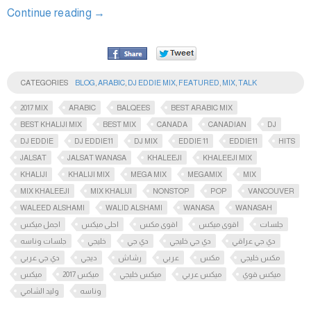
Continue reading
→
CATEGORIES
BLOG
,
ARABIC
,
DJ EDDIE MIX
,
FEATURED
,
MIX
,
TALK
2017 MIX
ARABIC
BALQEES
BEST ARABIC MIX
BEST KHALIJI MIX
BEST MIX
CANADA
CANADIAN
DJ
DJ EDDIE
DJ EDDIE11
DJ MIX
EDDIE 11
EDDIE11
HITS
JALSAT
JALSAT WANASA
KHALEEJI
KHALEEJI MIX
KHALIJI
KHALIJI MIX
MEGA MIX
MEGAMIX
MIX
MIX KHALEEJI
MIX KHALIJI
NONSTOP
POP
VANCOUVER
WALEED ALSHAMI
WALID ALSHAMI
WANASA
WANASAH
جلسات
اقوى ميكس
اقوى مكس
احلى ميكس
اجمل ميكس
دي جي عراقي
دي جي خليجي
دي جي
خليجي
جلسات وناسه
مكس خليجي
مكس
عربي
رشاش
ديجي
دي جي عربي
ميكس قوي
ميكس عربي
ميكس خليجي
ميكس 2017
ميكس
وناسه
وليد الشامي