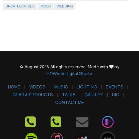
UNCATEGORIZED
VIDEO
WEDDING
© August 2026 All rights reserved. Made with
by
E11World Digital Studio
HOME
VIDEOS
MUSIC
LIGHTING
EVENTS
GEAR & PRODUCTS
TALKS
GALLERY
BIO
CONTACT ME