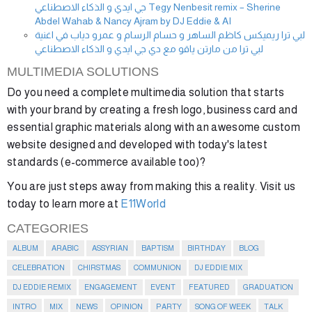
جي ايدي و الذكاء الاصطناعي Tegy Nenbesit remix – Sherine
Abdel Wahab & Nancy Ajram by DJ Eddie & AI
لبي ترا ريميكس كاظم الساهر و حسام الرسام و عمرو دياب في اغنية
لبي ترا من مارتن ياقو مع دي جي ايدي و الذكاء الاصطناعي
MULTIMEDIA SOLUTIONS
Do you need a complete multimedia solution that starts
with your brand by creating a fresh logo, business card and
essential graphic materials along with an awesome custom
website designed and developed with today's latest
standards (e-commerce available too)?
You are just steps away from making this a reality. Visit us
today to learn more at
E11World
CATEGORIES
ALBUM
ARABIC
ASSYRIAN
BAPTISM
BIRTHDAY
BLOG
CELEBRATION
CHIRSTMAS
COMMUNION
DJ EDDIE MIX
DJ EDDIE REMIX
ENGAGEMENT
EVENT
FEATURED
GRADUATION
INTRO
MIX
NEWS
OPINION
PARTY
SONG OF WEEK
TALK