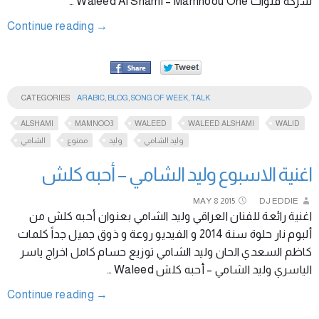
شركة قنوات Waleed Al Shami – Mamnoou One …
Continue reading
→
CATEGORIES
ARABIC
,
BLOG
,
SONG OF WEEK
,
TALK
ALSHAMI
MAMNOO3
WALEED
WALEED ALSHAMI
WALID
وليد الشامي
وليد
ممنوع
الشامي
اغنية الاسبوع وليد الشامي – أحبه كلش
MAY
8
2015
DJ EDDIE
اغنية رائعة للفنان العراقي وليد الشامي بعنوان أحبه كلش من
ألبوم نار حلوة سنة 2014 و الفيديو روعة و ذوق جميل جداً كلمات
كاظم السعدي الحان وليد الشامي توزيع حسام كامل اخراج ياسر
الياسري وليد الشامي – أحبه كلش Waleed …
Continue reading
→