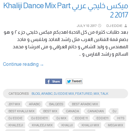
ميكس خليجي عربي Khaliji Dance Mix Part
2 2017
JULY
18
2017
DJ EDDIE
بعد طلبات كثيرة من كل الاحبة اهديكم ميكس خليجي جزء ٢ و هو
يضم قمة الفنانين العرب مثل راشد الماجد وبلقيس و ماجد
المهندس و وليد الشامي و حاتم العراقي و منى امرشا و محمد
السالم و راشد الفارس و …
Continue reading
→
CATEGORIES
BLOG
,
ARABIC
,
DJ EDDIE MIX
,
FEATURED
,
MIX
,
TALK
2017 MIX
ARABIC
BALQEES
BEST ARABIC MIX
BEST KHALIJI MIX
BEST MIX
CANADA
CANADIAN
DJ
DJ EDDIE
DJ EDDIE11
DJ MIX
EDDIE 11
EDDIE11
HITS
KHALEEJI
KHALEEJI MIX
KHALIJI
KHALIJI MIX
MEGA MIX