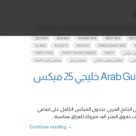
CATEGORIES
BLOG
,
ARABIC
,
DJ EDDIE MIX
,
FEATURED
,
MIX
,
TA
2023 MIX
2024 MIX
ARABIC MIX
BEST MIX
BES
DJ MIX
EDDIE 11
EDDIE11
IRAQI DANCE MIX
PARTY MIX
PARTY MUSIC DANCE
RADI7
 عراقي
قي
ميكس رقص عراقي
ميكس ردح
ميكس راس السنة
Arab Gulf Cup Iraqi Mix for Khaleeji 25 Basra خليجي 25 ميكس
 بميكس اغاني عراقي لكاس الخليج العربي. تجدون الميكس الكامل على انغامي
بب حقوق النشر الف مبروك للعراق بمناسبة
Continue reading
→