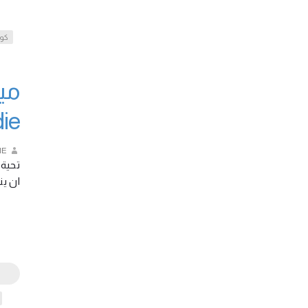
كو
ie
IE
تحية
ان  …