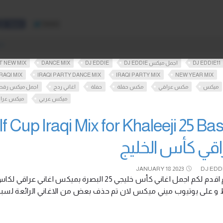
LK
T NEW MIX
DANCE MIX
DJ EDDIE
DJ EDDIE اجمل ميكس
DJ EDDIE11
IRAQI MIX
IRAQI PARTY DANCE MIX
IRAQI PARTY MIX
NEW YEAR MIX
ميكس
مكس عراقي
مكس حفلة
حفلة
اغاني ردح
اجمل ميكس رقص
ميكس عربي
ميكس عرا
اقي كأس الخليج
JANUARY
18
2023
DJ EDD
اليوم اقدم لكم اجمل اغاني كأس خليجي 25 البصرة
ط و على يوتيوب ميني ميكس لان تم حذف بعض من الاغاني الرائعة لس