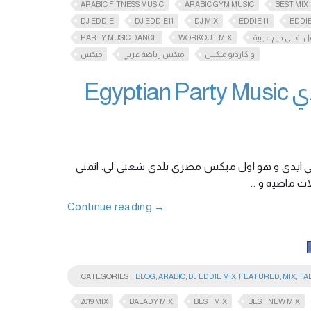
ARABIC FITNESS MUSIC
ARABIC GYM MUSIC
BEST MIX
DJ EDDIE
DJ EDDIE11
DJ MIX
EDDIE 11
EDDIE
PARTY MUSIC DANCE
WORKOUT MIX
ل اغاني جيم عربية
و كارديو ميكس
ميكس رياضة عربي
ميكس
ميكس مصري بلدي شعبي دي جي ايدي Egyptian Party Music
جي ايدي و هو اول ميكس مصري بلدي شعبي لي. اتمنى
فلات ماضية و
Continue reading
→
CATEGORIES
BLOG
,
ARABIC
,
DJ EDDIE MIX
,
FEATURED
,
MIX
,
TA
2019 MIX
BALADY MIX
BEST MIX
BEST NEW MIX