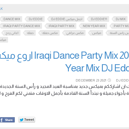
LK
DANCE MIX
DJ EDDIE
DJ EDDIE اجمل ميكس
DJ EDDIE11
DJ MIX
IRAQI PARTY DANCE MIX
IRAQI PARTY MIX
NEW YEAR MIX
PARTY MI
س راس السنة
ميكس
مكس عراقي
مكس حفلة
حفلة
اغاني ردح
ميكس
Year Mix DJ Edd
DECEMBER
23
2021
DJ EDD
نة بأجواء جميلة و نبتدأ السنة القادمة بأجمل الاوقات متمني لكم الفرح