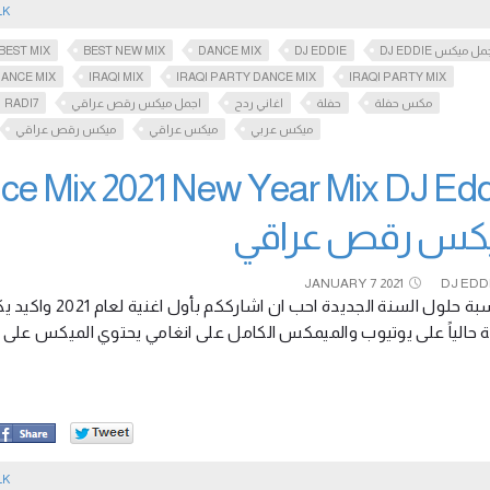
LK
BEST MIX
BEST NEW MIX
DANCE MIX
DJ EDDIE
DJ EDDIE ل ميكس
DANCE MIX
IRAQI MIX
IRAQI PARTY DANCE MIX
IRAQI PARTY MIX
RADI7
اجمل ميكس رقص عراقي
اغاني ردح
حفلة
مكس حفلة
ميكس عربي
ميكس عراقي
ميكس رقص عراقي
كس رقص عراقي
JANUARY
7
2021
DJ EDD
بمناسبة حلول ال
نة حالياً على يوتيوب والميمكس الكامل على انغامي يحتوي الميكس على
LK