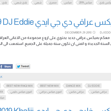
كس بلدي
ميكس 2019
ميكس
مصري
شعبي
بلدي شعبي
بلدي
ميكس عراقي دي جي ايدي Iraqi Mix 2019 DJ E
DECEMBER
29
2018
DJ EDD
معكم بميكس عراقي جديد يحتوي على اروع مجموعة من الاغاني العراقية 
 السنة الجديدة و اتمنى ان تكون سنة جميلة على الجميع. استمعت الى ا
LK
BEST NEW IRAQI MIX
BEST NEW MIX
DANCE MIX
DJ EDDIE
MIX
اقوى ميكس خليجي
اقوى ميكس عراقي
عراقي مكس
عراقي ميكس
ميك