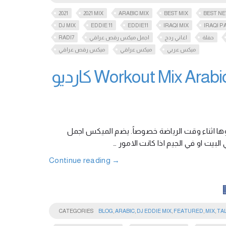
2021
2021 MIX
ARABIC MIX
BEST MIX
BEST NE
DJ MIX
EDDIE 11
EDDIE11
IRAQI MIX
IRAQI P
RADI7
اجمل ميكس رقص عراقي
اغاني ردح
حفلة
ميكس عربي
ميكس عراقي
ميكس رقص عراقي
Workout Mix Arabic Fitness & Gym Motivational Music كارديو
ها اثناء وقت الرياضة خصوصاً. يضم الميكس اجمل
البيت او في الجيم اذا كانت الامور
Continue reading
→
CATEGORIES
BLOG
,
ARABIC
,
DJ EDDIE MIX
,
FEATURED
,
MIX
,
TA