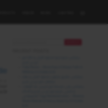
PRODUCTS
VIDEOS
MUSIC
LIGHTING
RECENT POSTS
ريمكس شنو شنو محمود التركي و داليا مع
دي جي ايدي
Yalla Remix – Alicia Keys & Balqis Fathi &
ميكس
INNA by DJ Eddie & AI
ريميكس عاشق مجنون محمود التركي و بهاء
IE
سلطان مع دي جي ايدي
ريميكس تيجي ننبسط مع شيرين عبد الوهاب
و نانسي عجرم مع دي جي ايدي و الذكاء
الأغا
الاصطناعي Tegy Nenbesit remix – Sherine
…
Abdel Wahab & Nancy Ajram by DJ Eddie
& AI