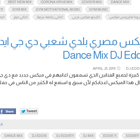
BEST NEW MIX
CORONA VIRUS MIX
COVID19 MIX
DANCE MIX
11
GYM MIX
GYM MOTIVATIONAL MUSIC
GYM MUSIC
رونا فايروس ميكس
كارديو ميكس عربي
اغاني رياضة عربية
اغاني جيم
اجم
Dance Mix DJ Edd
APRIL
25
2019
DJ EDD
 كبيرة لجميع الفنانين الذي تسمعون اغانيهم في ميكس جديد مع دي 
ينال هذا الميكس اعجابكم لأن سبق و استمع له الكثير من الناس في ح
LK
DANCE MIX
DJ EDDIE
DJ EDDIE11
DJ MIX
EDDIE 11
EDDIE11