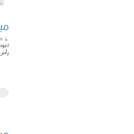
مي
ddie
IE
اعود 
رأس …