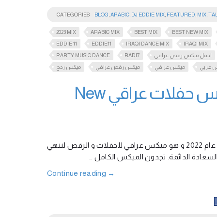
CATEGORIES
BLOG
,
ARABIC
,
DJ EDDIE MIX
,
FEATURED
,
MIX
,
TA
2023 MIX
ARABIC MIX
BEST MIX
BEST NEW MIX
EDDIE 11
EDDIE11
IRAQI DANCE MIX
IRAQI MIX
PARTY MUSIC DANCE
RADI7
اجمل ميكس رقص عراقي
 عربي
ميكس عراقي
ميكس رقص عراقي
ميكس ردح
Iraqi Dance Party Mix 2022 اروع ميكس حفلات عراقي New
احببت ان اشارككم بميكس جديد بمناسبة العيد المجيد و رأس السنة الجديدة عام 2022 و هو ميكس عراقي للحفلات و الرقص لننهي
 و السعادة الدائمة. تجدون الميكس الكامل
Continue reading
→