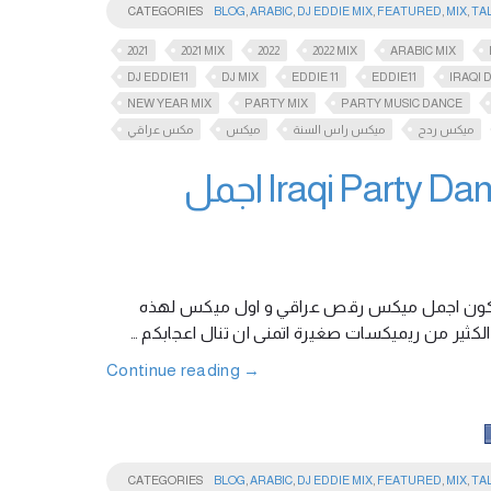
CATEGORIES
BLOG
,
ARABIC
,
DJ EDDIE MIX
,
FEATURED
,
MIX
,
TA
2021
2021 MIX
2022
2022 MIX
ARABIC MIX
DJ EDDIE11
DJ MIX
EDDIE 11
EDDIE11
IRAQI 
NEW YEAR MIX
PARTY MIX
PARTY MUSIC DANCE
ميكس ردح
ميكس راس السنة
ميكس
مكس عراقي
Iraqi Party Dance Mix 2021 New Year Mix DJ Eddie اجمل
سنة الجديدة احب ان اشارككم بأول اغنية لعام 2021 واكيد يكون اجمل ميكس رقص عراقي و اول ميكس لهذه
 الكثير من ريميكسات صغيرة اتمنى ان تنال اعجابكم
Continue reading
→
CATEGORIES
BLOG
,
ARABIC
,
DJ EDDIE MIX
,
FEATURED
,
MIX
,
TA