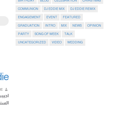
BIRTHDAY
BLOG
CELEBRATION
CHIRSTMAS
COMMUNION
DJ EDDIE MIX
DJ EDDIE REMIX
ENGAGEMENT
EVENT
FEATURED
GRADUATION
INTRO
MIX
NEWS
OPINION
PARTY
SONG OF WEEK
TALK
UNCATEGORIZED
VIDEO
WEDDING
ميكس
IE
الس …