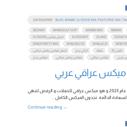
CATEGORIES
BLOG
,
ARABIC
,
DJ EDDIE MIX
,
FEATURED
,
MIX
,
TA
2023 MIX
ARAB GULF CUP
ARABIC MIX
BASRA
DJ EDDIE اجمل ميكس
DJ EDDIE11
DJ MIX
EDDIE 11
IRAQI PARTY MIX
KHALEEJI 25
KHALIJI 25
NEW YE
خليجي 25
حفلة
اغاني ردح
اجمل ميكس رقص عراقي
 عربي
ميكس عراقي
ميكس رقص عراقي
ميكس ردح
احببت ان اشارككم بميكس جديد بمناسبة العيد المجيد و رأس السنة الجديدة عام 2023 و هو ميكس عراقي للحفلات و الرقص لننهي
 و السعادة الدائمة. تجدون الميكس الكامل
Continue reading
→