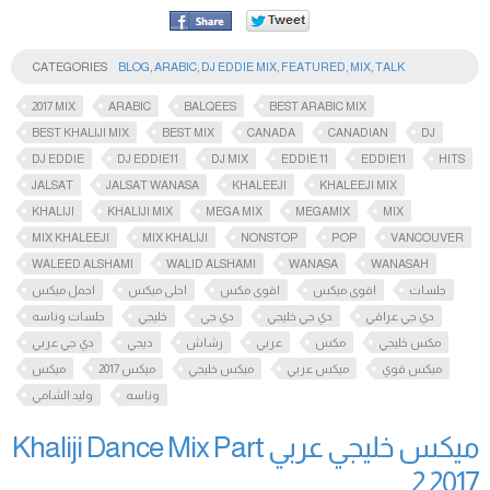
CATEGORIES
BLOG
,
ARABIC
,
DJ EDDIE MIX
,
FEATURED
,
MIX
,
TALK
2017 MIX
ARABIC
BALQEES
BEST ARABIC MIX
BEST KHALIJI MIX
BEST MIX
CANADA
CANADIAN
DJ
DJ EDDIE
DJ EDDIE11
DJ MIX
EDDIE 11
EDDIE11
HITS
JALSAT
JALSAT WANASA
KHALEEJI
KHALEEJI MIX
KHALIJI
KHALIJI MIX
MEGA MIX
MEGAMIX
MIX
MIX KHALEEJI
MIX KHALIJI
NONSTOP
POP
VANCOUVER
WALEED ALSHAMI
WALID ALSHAMI
WANASA
WANASAH
جلسات
اقوى ميكس
اقوى مكس
احلى ميكس
اجمل ميكس
دي جي عراقي
دي جي خليجي
دي جي
خليجي
جلسات وناسه
مكس خليجي
مكس
عربي
رشاش
ديجي
دي جي عربي
ميكس قوي
ميكس عربي
ميكس خليجي
ميكس 2017
ميكس
وناسه
وليد الشامي
ميكس خليجي عربي Khaliji Dance Mix Part
2 2017