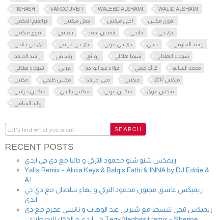
RSHASH
VANCOUVER
WALEED ALSHAMI
WALID ALSHAMI
اقوى مكس
احلى ميكس
اجمل ميكس
ابراهيم الحكمي
دي جي
خليجي
بلقيس احمد
بلقيس
اقوى ميكس
راشد الفارس
ديجي
دي جي عربي
دي جي عراقي
دي جي خليجي
شيماء الهلالي
شيما هلالي
روائع
رشاش
راشد الماجد
محمد السالم
قائد حلمي
فؤاد عبد الواحد
عربي
شيماء هلالي
ميكس 2017
ميكس
منى امرشا
مكس خليجي
مكس
ميكس قوي
ميكس عربي
ميكس خليجي
ميكس خرافي
وليد الشامي
RECENT POSTS
ريمكس شنو شنو محمود التركي و داليا مع دي جي ايدي
Yalla Remix – Alicia Keys & Balqis Fathi & INNA by DJ Eddie &
AI
ريميكس عاشق مجنون محمود التركي و بهاء سلطان مع دي جي
ايدي
ريميكس تيجي ننبسط مع شيرين عبد الوهاب و نانسي عجرم مع دي
جي ايدي و الذكاء الاصطناعي Tegy Nenbesit remix – Sherine