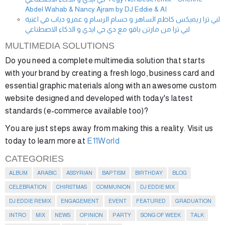
Abdel Wahab & Nancy Ajram by DJ Eddie & AI
لبي ترا ريميكس كاظم الساهر و حسام الرسام و عمرو دياب في اغنية
لبي ترا من مارتن ياقو مع دي جي ايدي و الذكاء الاصطناعي
MULTIMEDIA SOLUTIONS
Do you need a complete multimedia solution that starts
with your brand by creating a fresh logo, business card and
essential graphic materials along with an awesome custom
website designed and developed with today's latest
standards (e-commerce available too)?
You are just steps away from making this a reality. Visit us
today to learn more at
E11World
CATEGORIES
ALBUM
ARABIC
ASSYRIAN
BAPTISM
BIRTHDAY
BLOG
CELEBRATION
CHIRSTMAS
COMMUNION
DJ EDDIE MIX
DJ EDDIE REMIX
ENGAGEMENT
EVENT
FEATURED
GRADUATION
INTRO
MIX
NEWS
OPINION
PARTY
SONG OF WEEK
TALK