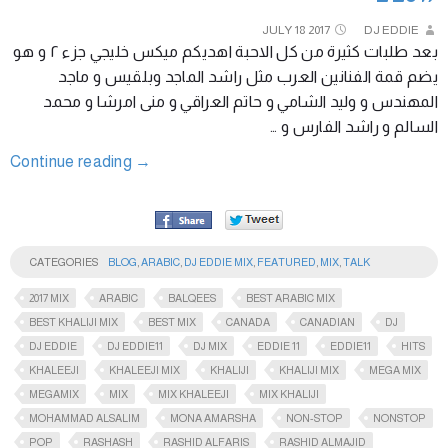
JULY
18
2017
DJ EDDIE
بعد طلبات كثيرة من كل الاحبة اهديكم ميكس خليجي جزء ٢ و هو
يضم قمة الفنانين العرب مثل راشد الماجد وبلقيس و ماجد
المهندس و وليد الشامي و حاتم العراقي و منى امرشا و محمد
السالم و راشد الفارس و …
Continue reading
→
CATEGORIES
BLOG
,
ARABIC
,
DJ EDDIE MIX
,
FEATURED
,
MIX
,
TALK
2017 MIX
ARABIC
BALQEES
BEST ARABIC MIX
BEST KHALIJI MIX
BEST MIX
CANADA
CANADIAN
DJ
DJ EDDIE
DJ EDDIE11
DJ MIX
EDDIE 11
EDDIE11
HITS
KHALEEJI
KHALEEJI MIX
KHALIJI
KHALIJI MIX
MEGA MIX
MEGAMIX
MIX
MIX KHALEEJI
MIX KHALIJI
MOHAMMAD ALSALIM
MONA AMARSHA
NON-STOP
NONSTOP
POP
RASHASH
RASHID ALFARIS
RASHID ALMAJID