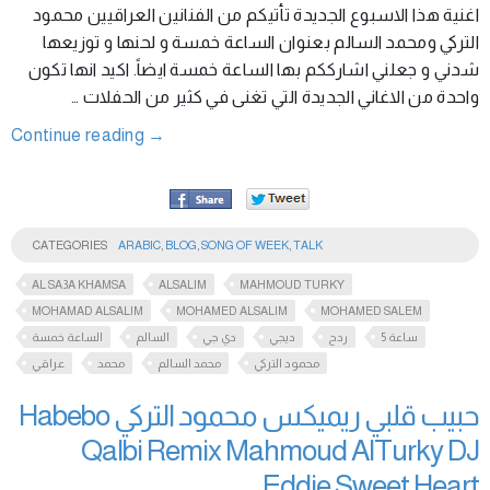
اغنية هذا الاسبوع الجديدة تأتيكم من الفنانين العراقيين محمود
التركي ومحمد السالم بعنوان الساعة خمسة و لحنها و توزيعها
شدني و جعلني اشارككم بها الساعة خمسة ايضاً. اكيد انها تكون
واحدة من الاغاني الجديدة التي تغنى في كثير من الحفلات …
Continue reading
→
CATEGORIES
ARABIC
,
BLOG
,
SONG OF WEEK
,
TALK
AL SA3A KHAMSA
ALSALIM
MAHMOUD TURKY
MOHAMAD ALSALIM
MOHAMED ALSALIM
MOHAMED SALEM
ساعة 5
ردح
ديجي
دي جي
السالم
الساعة خمسة
محمود التركي
محمد السالم
محمد
عراقي
حبيب قلبي ريميكس محمود التركي Habebo
Qalbi Remix Mahmoud AlTurky DJ
Eddie Sweet Heart