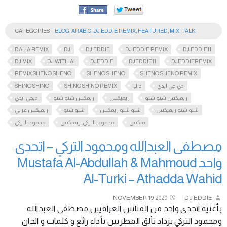
CATEGORIES
BLOG
,
ARABIC
,
DJ EDDIE REMIX
,
FEATURED
,
MIX
,
TALK
DALIA REMIX
DJ
DJ EDDIE
DJ EDDIE REMIX
DJ EDDIE11
DJ MIX
DJ WITH AI
DJEDDIE
DJEDDIE11
DJEDDIEREMIX
REMIX SHENO SHENO
SHENO SHENO
SHENO SHENO REMIX
SHINO SHINO
SHINO SHINO REMIX
داليا
دي جي ايدي
ريميكس شنو شنو
ريميكس
ريمكس شنو شنو
ديجي ايدي
شنو شنو ريميكس
شنو شنو ريمكس
شنو شنو
ريميكس عربي
ميكس
محمود_التركي_ريميكس
محمود التركي
مصطفى العبدالله ومحمود التركي – اتحدى
واحد Mustafa Al-Abdullah & Mahmoud
Al-Turki – Athadda Wahid
NOVEMBER
19
2020
DJ EDDIE
بأغنية اتحدى واحد من الفنانين العراقيين مصطفى العبدالله
ومحمود التركي يزداد تألق المطربين بأداء رائع و كلمات و الحان