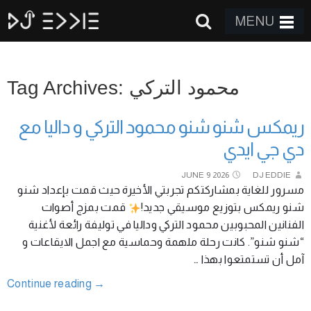
MENU
Tag Archives: محمود التركي
ريمكس شنو شنو محمود التركي و داليا مع
دي جي ايدي
JUNE
9
2026
DJ EDDIE
مسرور للغاية بمشاركتكم تجربتي الأخيرة حيث قمت بإعداد شنو
شنو ريمكس بتوزيع موسيقي جديد!
قمت بمزج أصوات
الفنانين المحبوبين محمود التركي وداليا في توليفة رائعة لأغنية
“شنو شنو”. كانت رحلة ملهمة وحماسية مع اجمل الايقاعات و
آمل أن تستمتعوا بهذا …
Continue reading
→