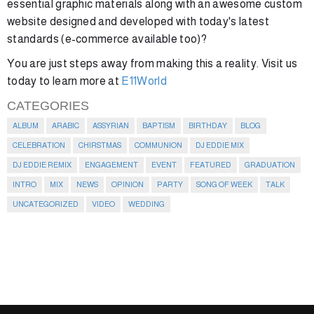
essential graphic materials along with an awesome custom
website designed and developed with today's latest
standards (e-commerce available too)?
You are just steps away from making this a reality. Visit us
today to learn more at
E11World
CATEGORIES
ALBUM
ARABIC
ASSYRIAN
BAPTISM
BIRTHDAY
BLOG
CELEBRATION
CHIRSTMAS
COMMUNION
DJ EDDIE MIX
DJ EDDIE REMIX
ENGAGEMENT
EVENT
FEATURED
GRADUATION
INTRO
MIX
NEWS
OPINION
PARTY
SONG OF WEEK
TALK
UNCATEGORIZED
VIDEO
WEDDING