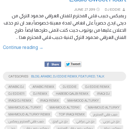
JUNE
27
2019
DJ EDDIE
ريميكس حبيب قلبي المحترم للفنان العراقي محمود التركي من
ديجي ايدي حصرياً على انغامي لمدة معينة خصوصاً بعد ان تم حذف
الاعلان عليها من يوتيوب حيث كنت اتمنى طرحها ايضاً. طرح
الفنان العراقي محمود التركي اغنية حبيب قلبي المحترم هذا …
Continue reading
→
CATEGORIES
BLOG
,
ARABIC
,
DJ EDDIE REMIX
,
FEATURED
,
TALK
ARABIC DJ
ARABIC REMIX
DJ EDDIE
DJ EDDIE REMIX
DJ EDDIE11
DJ REMIX
HABEBO QALBI REMIX
IRAQI DJ
IRAQI DJ REMIX
IRAQI REMIX
MAHMOOD ALTURKY
MAHMOUD AL-TURKY
MAHMOUD ALTERKI
MAHMOUD ALTURKY
MAHMOUD ALTURKY REMIX
TOP IRAQI REMIX
حبيب قلبي المحترم
دي جي عربي
دي جي عراقي
دي جي ايدي
حبيب قلبي المحترم ريمكس
ريمكس عراقي
ريمكس حبيب قلبي المحترم
ريمكس حبيب قلبي
ديجي