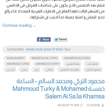
فيلم بعد الخميس الذي يكون على شاشات العرض في الخامس
من الشهر الثالث لهذا العام في الامارات العربية المتحدة. اداء رائع
جديد للفنان و اغنية جميلة جداً احببت ان اشاركها …
Continue reading
→
CATEGORIES
ARABIC
,
BLOG
,
SONG OF WEEK
,
TALK
KHALAS MENT
MAHMOUD AL TURKI
MAHMOUD ALTURKI
MAHMOUD TURKI
MAHMOUD TURKY
بعد الخميس
خلص منت
محمود التركي
فيلم بعد الخميس
عراقي
ردح
ديجي
دي جي
محمود التركي ومحمد السالم – الساعة
خمسة Mahmoud Turky & Mohamed
Salem Al Sa3a Khamsa
AUGUST
15
2019
DJ EDDIE