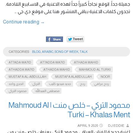
جميلة جداً. اتوقع نجاجاً كبيراً جداً لهذه الاغنية في الاسابيع القادمة.
تجدون كلمات الاغنية بباقي المنشور هنا على موقع دي جي …
Continue reading
→
CATEGORIES
BLOG
,
ARABIC
,
SONG OF WEEK
,
TALK
AT7ADA WA7ID
AT7ADDA WA7ID
ATHADA WAHID
ATHADDA WA7ID
ATHADDA WAHID
MAHMOUD AL TURKI
MUSTAFA AL-ABDULLAH
MUSTAFA ALABDULLAH
NOOR
ردح عراقي
ردح
جديد فيديو كليب
التركي
اتحدى واحد
مصطفى العبدالله
محمود التركي
محمود التركي – خلص منت | Mahmoud Al
Turki – Khalas Ment
APRIL
9
2020
DJ EDDIE
اغنية جديدة للفنان العراقي محمود التركي بعنوان خلص منت من