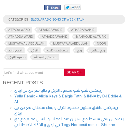
CATEGORIES
BLOG
,
ARABIC
,
SONG OF WEEK
,
TALK
AT7ADA WA7ID
AT7ADDA WA7ID
ATHADA WAHID
ATHADDA WA7ID
ATHADDA WAHID
MAHMOUD AL TURKI
MUSTAFA AL-ABDULLAH
MUSTAFA ALABDULLAH
NOOR
ردح عراقي
ردح
جديد فيديو كليب
التركي
اتحدى واحد
مصطفى العبدالله
محمود التركي
RECENT POSTS
ريمكس شنو شنو محمود التركي و داليا مع دي جي ايدي
Yalla Remix – Alicia Keys & Balqis Fathi & INNA by DJ Eddie &
AI
ريميكس عاشق مجنون محمود التركي و بهاء سلطان مع دي جي
ايدي
ريميكس تيجي ننبسط مع شيرين عبد الوهاب و نانسي عجرم مع دي
جي ايدي و الذكاء الاصطناعي Tegy Nenbesit remix – Sherine