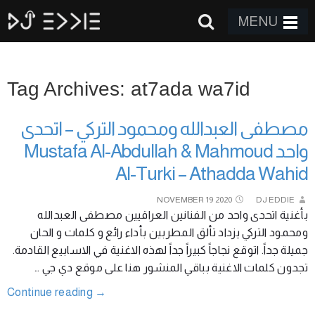
MENU
Tag Archives: at7ada wa7id
مصطفى العبدالله ومحمود التركي – اتحدى
واحد Mustafa Al-Abdullah & Mahmoud
Al-Turki – Athadda Wahid
NOVEMBER
19
2020
DJ EDDIE
بأغنية اتحدى واحد من الفنانين العراقيين مصطفى العبدالله
ومحمود التركي يزداد تألق المطربين بأداء رائع و كلمات و الحان
جميلة جداً. اتوقع نجاجاً كبيراً جداً لهذه الاغنية في الاسابيع القادمة.
تجدون كلمات الاغنية بباقي المنشور هنا على موقع دي جي …
Continue reading
→