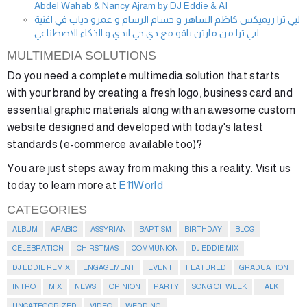
Abdel Wahab & Nancy Ajram by DJ Eddie & AI
لبي ترا ريميكس كاظم الساهر و حسام الرسام و عمرو دياب في اغنية
لبي ترا من مارتن ياقو مع دي جي ايدي و الذكاء الاصطناعي
MULTIMEDIA SOLUTIONS
Do you need a complete multimedia solution that starts
with your brand by creating a fresh logo, business card and
essential graphic materials along with an awesome custom
website designed and developed with today's latest
standards (e-commerce available too)?
You are just steps away from making this a reality. Visit us
today to learn more at
E11World
CATEGORIES
ALBUM
ARABIC
ASSYRIAN
BAPTISM
BIRTHDAY
BLOG
CELEBRATION
CHIRSTMAS
COMMUNION
DJ EDDIE MIX
DJ EDDIE REMIX
ENGAGEMENT
EVENT
FEATURED
GRADUATION
INTRO
MIX
NEWS
OPINION
PARTY
SONG OF WEEK
TALK
UNCATEGORIZED
VIDEO
WEDDING