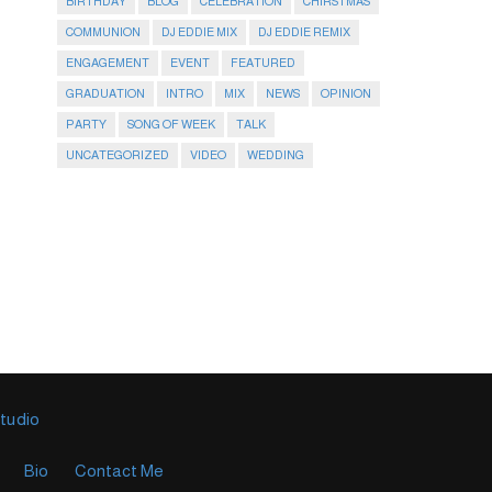
BIRTHDAY
BLOG
CELEBRATION
CHIRSTMAS
COMMUNION
DJ EDDIE MIX
DJ EDDIE REMIX
ENGAGEMENT
EVENT
FEATURED
GRADUATION
INTRO
MIX
NEWS
OPINION
PARTY
SONG OF WEEK
TALK
UNCATEGORIZED
VIDEO
WEDDING
Studio
Bio
Contact Me