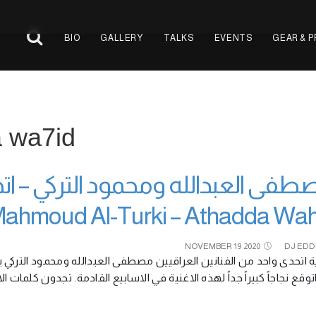
BIO
GALLERY
TALKS
EVENTS
GEAR & 
a wa7id
Mahmoud Al-Turki – Athadda Wah
NOVEMBER
19
2020
DJ EDD
ة اتحدى واحد من الفنانين العراقيين مصطفى العبدالله ومحمود التركي يزد
ً. اتوقع نجاجاً كبيراً جداً لهذه الاغنية في الاسابيع القادمة. تجدون كلم