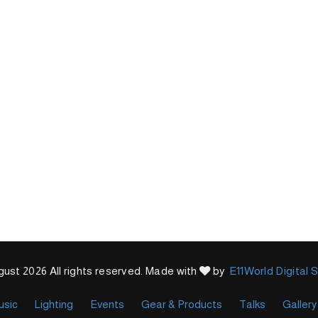
ust 2026 All rights reserved. Made with
by
E11World Digital 
usic
Lighting
Events
Gear & Products
Talks
Gallery