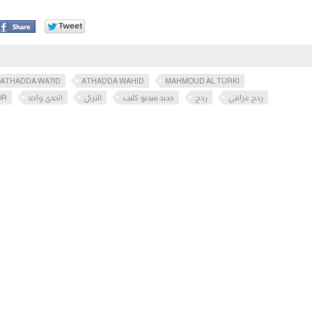
ATHADDA WA7ID
ATHADDA WAHID
MAHMOUD AL TURKI
OR
اتحدى واحد
التركي
جديد فيديو كليب
ردح
ردح عراقي