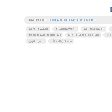
CATEGORIES
BLOG
,
ARABIC
,
SONG OF WEEK
,
TALK
AT7ADA WA7ID
AT7ADDA WA7ID
ATHADA WAHID
MUSTAFA AL-ABDULLAH
MUSTAFA ALABDULLAH
NO
مصطفى العبدالله
محمود التركي