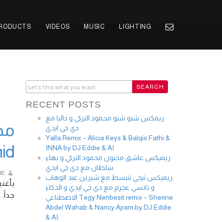
PRODUCTS
VIDEOS
MUSIC
LIGHTING
RECENT POSTS
ريمكس شنو شنو محمود التركي و داليا مع
دي جي ايدي
Yalla Remix – Alicia Keys & Balqis Fathi &
id
INNA by DJ Eddie & AI
ريميكس عاشق مجنون محمود التركي و بهاء
سلطان مع دي جي ايدي
IE
ريميكس تيجي ننبسط مع شيرين عبد الوهاب
بأغني
و نانسي عجرم مع دي جي ايدي و الذكاء
جدا …
الاصطناعي Tegy Nenbesit remix – Sherine
Abdel Wahab & Nancy Ajram by DJ Eddie
& AI