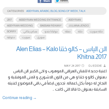
CATEGORIES
ASSYRIAN
,
ARABIC
,
BLOG
,
SONG OF WEEK
,
TALK
2017
ASSSYRIAN WEDDING ENTRANCE
ASSYRIAN
ASSYRIAN WEDDING
BASSAM REKANY
JULIANA JENDO
SORRY
بسام ريكاني
جوليانا جندو
حفلة
خكة
خكة سورث
سوري
سورث
دخولية
الن الياس – كالو ختنا Alen Elias – Kalo
Khitna 2017
MAY
24
2017
DJ EDDIE
اغنية جديدة للفنان العراقي الموهوب و اخي الكبير الن الياس
بعنوان كالو و ختنا و هي من اللون الاشوري و اتمنى الموفقية و
النجاح له دوماً بكل اعماله. تجدون ايضاً في باقي الموضوع اغنيته
السابقة بعنوان خا قالا التي كانت …
Continue reading
→