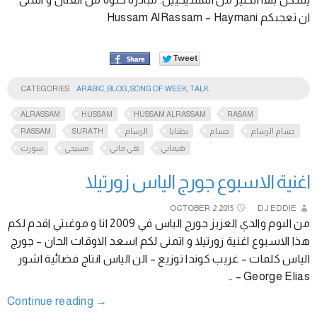
ان تعجبكم Hussam AlRassam – Haymani
CATEGORIES
ARABIC
,
BLOG
,
SONG OF WEEK
,
TALK
ALRASSAM
HUSSAM
HUSSAM ALRASSAM
RASAM
RASSAM
SURATH
الرسام
بطنايا
حسام
حسام الرسام
هيماني
هي ماني
مسيحي
سورث
اغنية الاسبوع جورج الياس زورتيلا
OCTOBER
2
2015
DJ EDDIE
من البوم والدي العزيز جورج الياس في 2009 انا و موغبتي اقدم لكم
هذا الاسبوع اغنية زورتيلا و اتمنى لكم اسعد الاوقات الحان – جورج
الياس كلمات – غريب كوندا توزيع – الن الياس انتاج فضائية اشور
George Elias – …
Continue reading
→