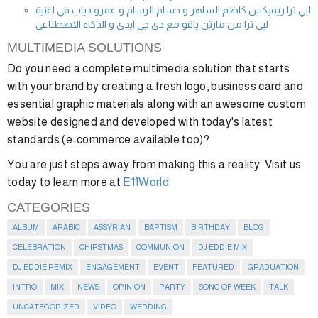
لبي ترا ريميكس كاظم الساهر و حسام الرسام و عمرو دياب في اغنية
لبي ترا من مارتن ياقو مع دي جي ايدي و الذكاء الاصطناعي
MULTIMEDIA SOLUTIONS
Do you need a complete multimedia solution that starts
with your brand by creating a fresh logo, business card and
essential graphic materials along with an awesome custom
website designed and developed with today's latest
standards (e-commerce available too)?
You are just steps away from making this a reality. Visit us
today to learn more at
E11World
CATEGORIES
ALBUM
ARABIC
ASSYRIAN
BAPTISM
BIRTHDAY
BLOG
CELEBRATION
CHIRSTMAS
COMMUNION
DJ EDDIE MIX
DJ EDDIE REMIX
ENGAGEMENT
EVENT
FEATURED
GRADUATION
INTRO
MIX
NEWS
OPINION
PARTY
SONG OF WEEK
TALK
UNCATEGORIZED
VIDEO
WEDDING