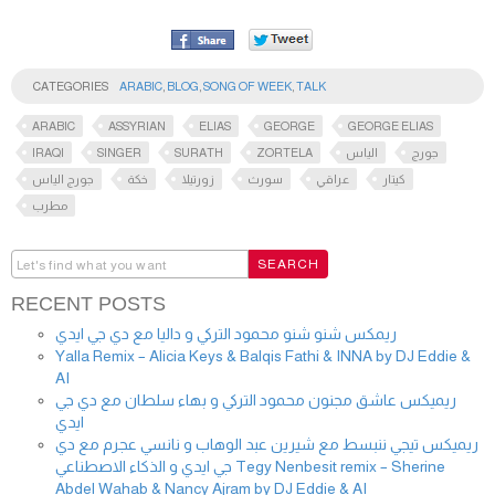
CATEGORIES
ARABIC
,
BLOG
,
SONG OF WEEK
,
TALK
ARABIC
ASSYRIAN
ELIAS
GEORGE
GEORGE ELIAS
IRAQI
SINGER
SURATH
ZORTELA
الياس
جورج
كيتار
عراقي
سورث
زورتيلا
خكة
جورج الياس
مطرب
RECENT POSTS
ريمكس شنو شنو محمود التركي و داليا مع دي جي ايدي
Yalla Remix – Alicia Keys & Balqis Fathi & INNA by DJ Eddie &
AI
ريميكس عاشق مجنون محمود التركي و بهاء سلطان مع دي جي
ايدي
ريميكس تيجي ننبسط مع شيرين عبد الوهاب و نانسي عجرم مع دي
جي ايدي و الذكاء الاصطناعي Tegy Nenbesit remix – Sherine
Abdel Wahab & Nancy Ajram by DJ Eddie & AI