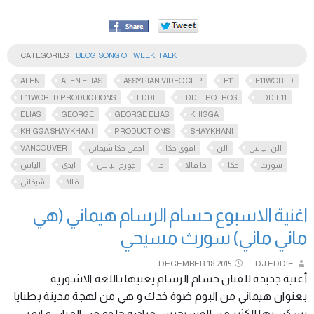
CATEGORIES
BLOG
,
SONG OF WEEK
,
TALK
ALEN
ALEN ELIAS
ASSYRIAN VIDEO CLIP
E11
E11WORLD
E11WORLD PRODUCTIONS
EDDIE
EDDIE POTROS
EDDIE11
ELIAS
GEORGE
GEORGE ELIAS
KHIGGA
KHIGGA SHAYKHANI
PRODUCTIONS
SHAYKHANI
VANCOUVER
اجمل خكا شيخاني
اقوى خكا
الن
الن الياس
سورث
خكا
خا قالا
خا
جورج الياس
ايدي
الياس
قالا
شيخاني
اغنية الاسبوع حسام الرسام هيماني (هي
ماني ماني) سورث مسيحي
DECEMBER
18
2015
DJ EDDIE
أغنية جديدة للفنان حسام الرسام يغنيها باللغة الاشورية
بعنوان هيماني من البوم ضوة خدك و هي من لهجة مدينة بطنايا
يسكن بها الكثير من المسيحيين. مبادرة حلوة من الفنان و اتمنى