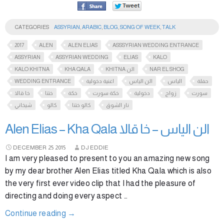
CATEGORIES
ASSYRIAN
,
ARABIC
,
BLOG
,
SONG OF WEEK
,
TALK
2017
ALEN
ALEN ELIAS
ASSSYRIAN WEDDING ENTRANCE
ASSYRIAN
ASSYRIAN WEDDING
ELIAS
KALO
KALO KHITNA
KHA QALA
KHITNA الن
NAR EL SHOG
WEDDING ENTRANCE
اغنية دخولية
الن الياس
الياس
حفلة
سورث
زواج
دخولية
خكة سورث
خكة
ختنا
خا قالا
نار الشوق
كالو ختنا
كالو
شيخاني
Alen Elias – Kha Qala الن الياس – خا قالا
DECEMBER
25
2015
DJ EDDIE
I am very pleased to present to you an amazing new song
by my dear brother Alen Elias titled Kha Qala which is also
the very first ever video clip that I had the pleasure of
directing and doing every aspect …
Continue reading
→