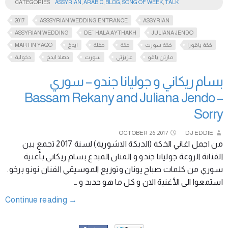
CATEGORIES
ASSYRIAN
,
ARABIC
,
BLOG
,
SONG OF WEEK
,
TALK
2017
ASSSYRIAN WEDDING ENTRANCE
ASSYRIAN
ASSYRIAN WEDDING
DE` HALA AYTHAKH
JULIANA JENDO
MARTIN YAQO
ايدخ
حفلة
خكة
خكة سورث
خكة ياقورا
مارتن ياقو
عزيزتي
سورث
دهلا ايدخ
دخولية
بسام ريكاني و جوليانا جندو – سوري
Bassam Rekany and Juliana Jendo –
Sorry
OCTOBER
26
2017
DJ EDDIE
من اجمل اغاني الخكة (الدبكة الاشورية) لسنة 2017 تجمع بين
الفنانة الروعة جوليانا جندو و الفنان المبدع بسام ريكاني بأغنية
سوري من كلمات صباح يونان وتوزيع الموسيقي الفنان نونو برخو.
استمعوا الى الأغنية الان و كل ما هو جديد و …
Continue reading
→