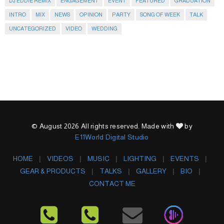
DJ EDDIE REMIX
ENGAGEMENT
EVENT
FEATURED
GRADUATION
INTRO
MIX
NEWS
OPINION
PARTY
SONG OF WEEK
TALK
UNCATEGORIZED
VIDEO
WEDDING
© August 2026 All rights reserved. Made with
by
E11World Digital Studio
HOME
VIDEOS
MUSIC
LIGHTING
EVENTS
GEAR & PRODUCTS
TALKS
GALLERY
BIO
CONTACT ME