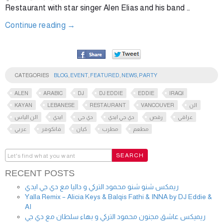
Restaurant with star singer Alen Elias and his band …
Continue reading
→
CATEGORIES
BLOG
,
EVENT
,
FEATURED
,
NEWS
,
PARTY
ALEN
ARABIC
DJ
DJ EDDIE
EDDIE
IRAQI
KAYAN
LEBANESE
RESTAURANT
VANCOUVER
الن
عراقي
رقص
دي جي ايدي
دي جي
ايدي
الن الياس
مطعم
مطرب
كيان
فانكوفر
عربي
RECENT POSTS
ريمكس شنو شنو محمود التركي و داليا مع دي جي ايدي
Yalla Remix – Alicia Keys & Balqis Fathi & INNA by DJ Eddie &
AI
ريميكس عاشق مجنون محمود التركي و بهاء سلطان مع دي جي