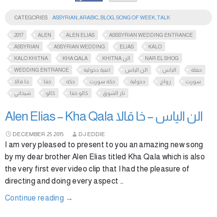
CATEGORIES
ASSYRIAN
,
ARABIC
,
BLOG
,
SONG OF WEEK
,
TALK
2017
ALEN
ALEN ELIAS
ASSSYRIAN WEDDING ENTRANCE
ASSYRIAN
ASSYRIAN WEDDING
ELIAS
KALO
KALO KHITNA
KHA QALA
KHITNA الن
NAR EL SHOG
WEDDING ENTRANCE
اغنية دخولية
الن الياس
الياس
حفلة
سورث
زواج
دخولية
خكة سورث
خكة
ختنا
خا قالا
نار الشوق
كالو ختنا
كالو
شيخاني
Alen Elias – Kha Qala الن الياس – خا قالا
DECEMBER
25
2015
DJ EDDIE
I am very pleased to present to you an amazing new song
by my dear brother Alen Elias titled Kha Qala which is also
the very first ever video clip that I had the pleasure of
directing and doing every aspect …
Continue reading
→