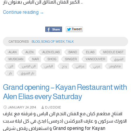
الكبير الفنان المتألق الن الياس بعنوان نار …
Continue reading
→
CATEGORIES
BLOG
,
SONG OF WEEK
,
TALK
ALAN
ALEN
ALEN ELIAS
BAND
ELIAS
MIDDLE EAST
MUSICIAN
NAR
SHOG
SINGER
VANCOUVER
الشوق
فانكوفر
عربي
عراقي
ردح
الياس
الن الياس
الن
نار الشوق
نار
Grand opening – Kayan Restaurant with
Alen Elias every Saturday
JANUARY
24
2014
DJ EDDIE
افتتاح مطعم كيان مع الفنان النجم الن الياس و فرقته مع عازف
الاورك سركون و عازف البيركشن (درمس) ايدي في كل ليلة سبت
و استعراض رقص شرقي Grand opening for Kayan