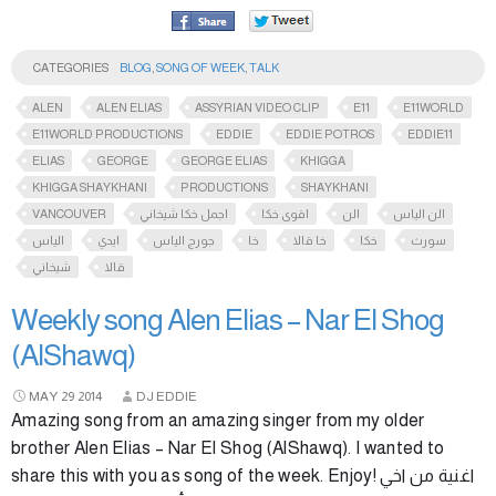
CATEGORIES
BLOG
,
SONG OF WEEK
,
TALK
ALEN
ALEN ELIAS
ASSYRIAN VIDEO CLIP
E11
E11WORLD
E11WORLD PRODUCTIONS
EDDIE
EDDIE POTROS
EDDIE11
ELIAS
GEORGE
GEORGE ELIAS
KHIGGA
KHIGGA SHAYKHANI
PRODUCTIONS
SHAYKHANI
VANCOUVER
اجمل خكا شيخاني
اقوى خكا
الن
الن الياس
سورث
خكا
خا قالا
خا
جورج الياس
ايدي
الياس
قالا
شيخاني
Weekly song Alen Elias – Nar El Shog
(AlShawq)
MAY
29
2014
DJ EDDIE
Amazing song from an amazing singer from my older
brother Alen Elias – Nar El Shog (AlShawq). I wanted to
share this with you as song of the week. Enjoy! اغنية من اخي