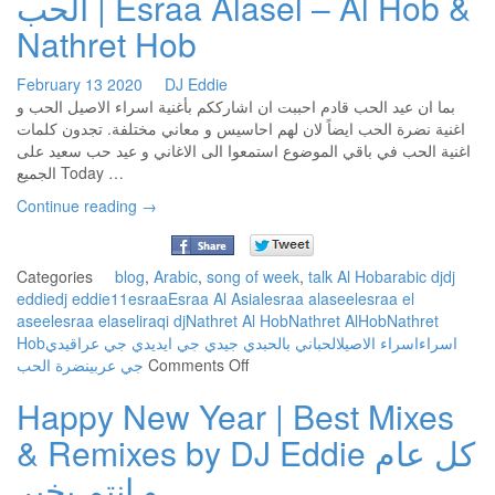
الحب | Esraa Alasel – Al Hob &
رد
–
Nathret Hob
ف
بي
February
13
2020
DJ Eddie
Fn
بما ان عيد الحب قادم احببت ان اشارككم بأغنية اسراء الاصيل الحب و
Ft
اغنية نضرة الحب ايضاً لان لهم احاسيس و معاني مختلفة. تجدون كلمات
S
اغنية الحب في باقي الموضوع استمعوا الى الاغاني و عيد حب سعيد على
La
الجميع Today …
–
Continue reading
→
AS
HA
Categories
blog
,
Arabic
,
song of week
,
talk
Al Hob
arabic dj
dj
eddie
dj eddie11
esraa
Esraa Al Asial
esraa alaseel
esraa el
aseel
esraa elasel
iraqi dj
Nathret Al Hob
Nathret AlHob
Nathret
Hob
دي
دي جي عراقي
دي جي ايدي
دي جي
اني بالحب
الحب
اسراء الاصيل
اسراء
on
نضرة الحب
جي عربي
Comments Off
اسراء
Happy New Year | Best Mixes
الاصيل
–
& Remixes by DJ Eddie كل عام
الحب
و
و انتم بخير