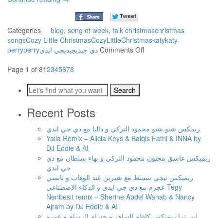
DJ
Eddie
Categories
blog
,
song of week
,
talk
christmas
christmas
songs
Cozy Little Christmas
CozyLittleChristmas
katy
katy
on
perry
perry
ديجي ايدي
ديجي
دي جي
Comments Off
Katy
Perry
Page 1 of 8
1
2
3
4
5
6
7
8
–
Cozy
Little
Christmas
Recent Posts
ريمكس شنو شنو محمود التركي و داليا مع دي جي ايدي
Yalla Remix – Alicia Keys & Balqis Fathi & INNA by
DJ Eddie & AI
ريميكس عاشق مجنون محمود التركي و بهاء سلطان مع دي
جي ايدي
ريميكس تيجي ننبسط مع شيرين عبد الوهاب و نانسي
عجرم مع دي جي ايدي و الذكاء الاصطناعي Tegy
Nenbesit remix – Sherine Abdel Wahab & Nancy
Ajram by DJ Eddie & AI
لبي ترا ريميكس كاظم الساهر و حسام الرسام و عمرو