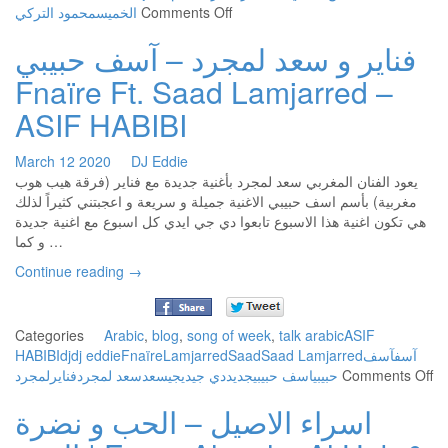
on
محمود التركي
الخميس
Comments Off
محمود
فناير و سعد لمجرد – آسف حبيبي
التركي
–
Fnaïre Ft. Saad Lamjarred –
خلص
منت
ASIF HABIBI
|
Mahmoud
March
12
2020
DJ Eddie
Al
يعود الفنان المغربي سعد لمجرد بأغنية جديدة مع فناير (فرقة هيب هوب
Turki
مغربية) بأسم اسف حبيبي الاغنية جميلة و سريعة و اعجبتني كثيراً لذلك
–
هي تكون اغنية هذا الاسبوع تابعوا دي جي ايدي كل اسبوع مع اغنية جديدة
Khalas
و كما …
Ment
Continue reading
→
Categories
Arabic
,
blog
,
song of week
,
talk
arabic
ASIF
HABIBI
dj
dj eddie
Fnaïre
Lamjarred
Saad
Saad Lamjarred
آسف
آسف
on
لمجرد
فناير
سعد لمجرد
سعد
ديجي
دي جي
جديد
اسف حبيبي
حبيبي
Comments Off
ير
اسراء الاصيل – الحب و نضرة
و
د