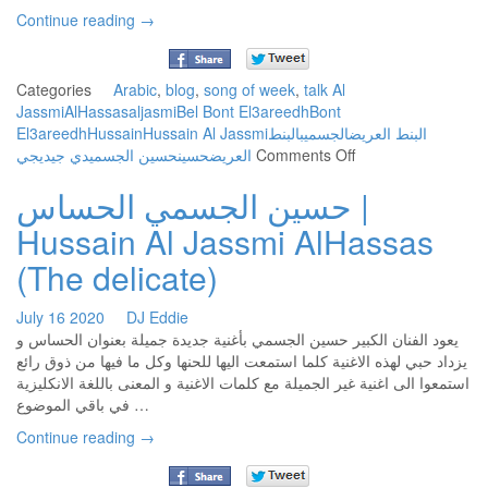
Continue reading
→
Categories
Arabic
,
blog
,
song of week
,
talk
Al
Jassmi
AlHassas
aljasmi
Bel Bont El3areedh
Bont
El3areedh
Hussain
Hussain Al Jassmi
بالبنط
الجسمي
البنط العريض
on
ديجي
دي جي
حسين الجسمي
حسين
العريض
Comments Off
حسين
حسين الجسمي الحساس |
الجسمي
بالبنط
Hussain Al Jassmi AlHassas
العريض
|
(The delicate)
Hussain
Al
July
16
2020
DJ Eddie
Jassmi
يعود الفنان الكبير حسين الجسمي بأغنية جديدة جميلة بعنوان الحساس و
Bel
يزداد حبي لهذه الاغنية كلما استمعت اليها للحنها وكل ما فيها من ذوق رائع
Bont
استمعوا الى اغنية غير الجميلة مع كلمات الاغنية و المعنى باللغة الانكليزية
El3areedh
في باقي الموضوع …
Continue reading
→