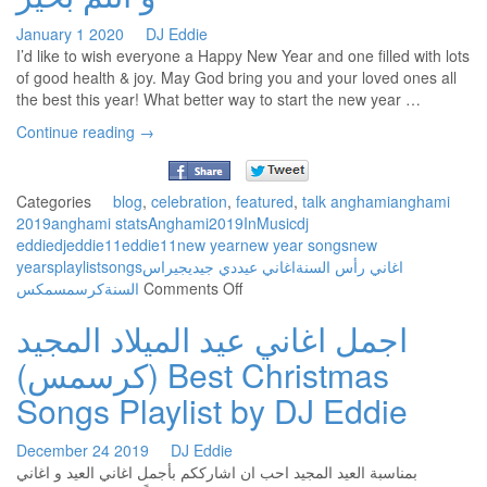
نضرة
الحب
January
1
2020
DJ Eddie
|
I’d like to wish everyone a Happy New Year and one filled with lots
Esraa
of good health & joy. May God bring you and your loved ones all
Alasel
the best this year! What better way to start the new year …
–
Continue reading
→
Al
Hob
&
Nathret
Categories
blog
,
celebration
,
featured
,
talk
anghami
anghami
Hob
2019
anghami stats
Anghami2019InMusic
dj
eddie
djeddie11
eddie11
new year
new year songs
new
years
playlist
songs
راس
ديجي
دي جي
اغاني عيد
اغاني رأس السنة
on
مكس
كرسمس
السنة
Comments Off
Happy
اجمل اغاني عيد الميلاد المجيد
New
Year
(كرسمس) Best Christmas
|
Best
Songs Playlist by DJ Eddie
Mixes
&
December
24
2019
DJ Eddie
Remixes
بمناسبة العيد المجيد احب ان اشارككم بأجمل اغاني العيد و اغاني
by