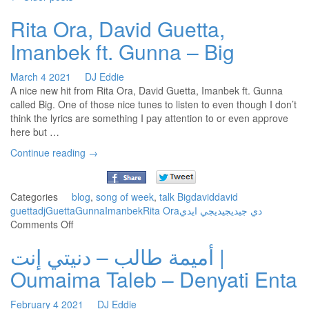
Rita Ora, David Guetta,
Imanbek ft. Gunna – Big
March
4
2021
DJ Eddie
A nice new hit from Rita Ora, David Guetta, Imanbek ft. Gunna
called Big. One of those nice tunes to listen to even though I don’t
think the lyrics are something I pay attention to or even approve
here but …
Continue reading
→
Categories
blog
,
song of week
,
talk
Big
david
david
guetta
dj
Guetta
Gunna
Imanbek
Rita Ora
ديجي ايدي
ديجي
دي جي
on
Comments Off
Rita
أميمة طالب – دنيتي إنت |
Ora,
David
Oumaima Taleb – Denyati Enta
Guetta,
Imanbek
February
4
2021
DJ Eddie
ft.