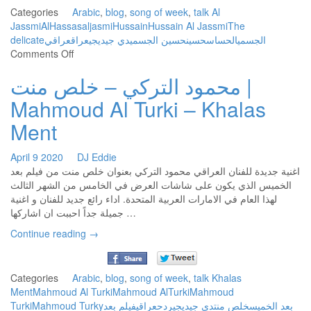
Categories
Arabic
,
blog
,
song of week
,
talk
Al
Jassmi
AlHassas
aljasmi
Hussain
Hussain Al Jassmi
The
delicate
عراقي
عراق
ديجي
دي جي
حسين الجسمي
حسين
الحساس
الجسمي
on
Comments Off
حسين
محمود التركي – خلص منت |
الجسمي
الحساس
Mahmoud Al Turki – Khalas
|
Hussain
Ment
Al
Jassmi
April
9
2020
DJ Eddie
AlHassas
اغنية جديدة للفنان العراقي محمود التركي بعنوان خلص منت من فيلم بعد
(The
الخميس الذي يكون على شاشات العرض في الخامس من الشهر الثالث
delicate)
لهذا العام في الامارات العربية المتحدة. اداء رائع جديد للفنان و اغنية
جميلة جداً احببت ان اشاركها …
Continue reading
→
Categories
Arabic
,
blog
,
song of week
,
talk
Khalas
Ment
Mahmoud Al Turki
Mahmoud AlTurki
Mahmoud
Turki
Mahmoud Turky
فيلم بعد
عراقي
ردح
ديجي
دي جي
خلص منت
بعد الخميس