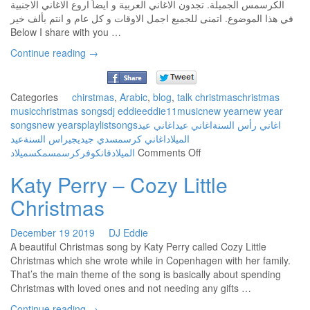
الكرسمس الجميلة. تجدون الاغاني العربية و ايضاً اروع الاغاني الاجنبية
DJ
في هذا الموضوع. اتمنى للجميع اجمل الاوقات و كل عام و انتم بألف خير
Eddie
Below I share with you …
كل
Continue reading
→
عام
و
انتم
بخير
Categories
chirstmas
,
Arabic
,
blog
,
talk
christmas
christmas
music
christmas songs
dj eddie
eddie11
music
new year
new year
songs
new years
playlist
songs
اغاني عيد
اغاني عيد
اغاني رأس السنة
الميلاد
اغاني كرسمس
دي جي
ديجي
راس السنة
عيد
on
ميلاد
مكس
كرسمس
فانكوفر
الميلاد
Comments Off
اجمل
Katy Perry – Cozy Little
اغاني
عيد
Christmas
الميلاد
المجيد
December
19
2019
DJ Eddie
(كرسمس)
A beautiful Christmas song by Katy Perry called Cozy Little
Best
Christmas which she wrote while in Copenhagen with her family.
Christmas
That’s the main theme of the song is basically about spending
Songs
Christmas with loved ones and not needing any gifts …
Playlist
by
Continue reading
→