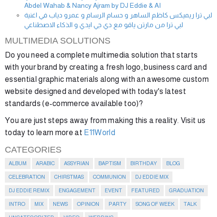
Abdel Wahab & Nancy Ajram by DJ Eddie & AI
لبي ترا ريميكس كاظم الساهر و حسام الرسام و عمرو دياب في اغنية
لبي ترا من مارتن ياقو مع دي جي ايدي و الذكاء الاصطناعي
MULTIMEDIA SOLUTIONS
Do you need a complete multimedia solution that starts
with your brand by creating a fresh logo, business card and
essential graphic materials along with an awesome custom
website designed and developed with today's latest
standards (e-commerce available too)?
You are just steps away from making this a reality. Visit us
today to learn more at
E11World
CATEGORIES
ALBUM
ARABIC
ASSYRIAN
BAPTISM
BIRTHDAY
BLOG
CELEBRATION
CHIRSTMAS
COMMUNION
DJ EDDIE MIX
DJ EDDIE REMIX
ENGAGEMENT
EVENT
FEATURED
GRADUATION
INTRO
MIX
NEWS
OPINION
PARTY
SONG OF WEEK
TALK