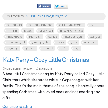
CATEGORIES
CHIRSTMAS
,
ARABIC
,
BLOG
,
TALK
CHRISTMAS
CHRISTMAS MUSIC
CHRISTMAS SONGS
DJ EDDIE
EDDIE11
MUSIC
NEW YEAR
NEW YEAR SONGS
NEW YEARS
PLAYLIST
SONGS
اغاني رأس السنة
اغاني عيد
راس السنة
ديجي
دي جي
اغاني كرسمس
اغاني عيد الميلاد
ميلاد
مكس
كرسمس
فانكوفر
عيد الميلاد
Katy Perry – Cozy Little Christmas
DECEMBER
19
2019
DJ EDDIE
A beautiful Christmas song by Katy Perry called Cozy Little
Christmas which she wrote while in Copenhagen with her
family. That’s the main theme of the song is basically about
spending Christmas with loved ones and not needing any
gifts …
Continue reading
→