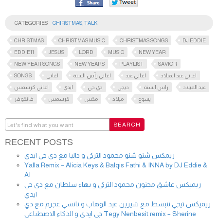
CATEGORIES
CHIRSTMAS
,
TALK
CHRISTMAS
CHRISTMAS MUSIC
CHRISTMAS SONGS
DJ EDDIE
EDDIE11
JESUS
LORD
MUSIC
NEW YEAR
NEW YEAR SONGS
NEW YEARS
PLAYLIST
SAVIOR
SONGS
اغاني
اغاني رأس السنة
اغاني عيد
اغاني عيد الميلاد
عيد الميلاد
راس السنة
ديجي
دي جي
ايدي
اغاني كرسمس
يسوع
ميلاد
مكس
كرسمس
فانكوفر
RECENT POSTS
ريمكس شنو شنو محمود التركي و داليا مع دي جي ايدي
Yalla Remix – Alicia Keys & Balqis Fathi & INNA by DJ Eddie &
AI
ريميكس عاشق مجنون محمود التركي و بهاء سلطان مع دي جي
ايدي
ريميكس تيجي ننبسط مع شيرين عبد الوهاب و نانسي عجرم مع دي
جي ايدي و الذكاء الاصطناعي Tegy Nenbesit remix – Sherine