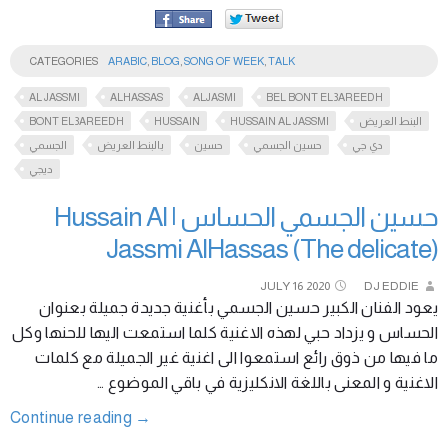
CATEGORIES
ARABIC
,
BLOG
,
SONG OF WEEK
,
TALK
AL JASSMI
ALHASSAS
ALJASMI
BEL BONT EL3AREEDH
BONT EL3AREEDH
HUSSAIN
HUSSAIN AL JASSMI
البنط العريض
دي جي
حسين الجسمي
حسين
بالبنط العريض
الجسمي
ديجي
حسين الجسمي الحساس | Hussain Al
Jassmi AlHassas (The delicate)
JULY
16
2020
DJ EDDIE
يعود الفنان الكبير حسين الجسمي بأغنية جديدة جميلة بعنوان
الحساس و يزداد حبي لهذه الاغنية كلما استمعت اليها للحنها وكل
ما فيها من ذوق رائع استمعوا الى اغنية غير الجميلة مع كلمات
الاغنية و المعنى باللغة الانكليزية في باقي الموضوع …
Continue reading
→