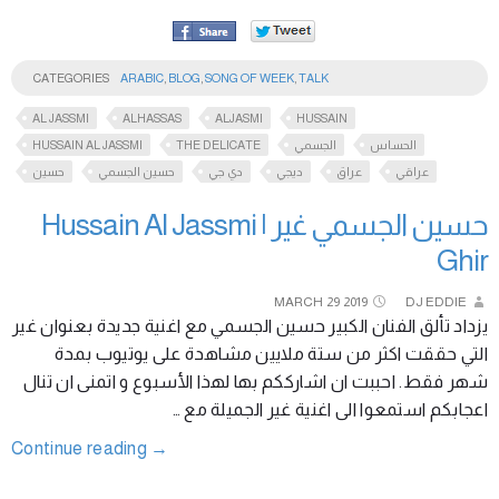
CATEGORIES
ARABIC
,
BLOG
,
SONG OF WEEK
,
TALK
AL JASSMI
ALHASSAS
ALJASMI
HUSSAIN
HUSSAIN AL JASSMI
THE DELICATE
الجسمي
الحساس
عراقي
عراق
ديجي
دي جي
حسين الجسمي
حسين
حسين الجسمي غير | Hussain Al Jassmi
Ghir
MARCH
29
2019
DJ EDDIE
يزداد تألق الفنان الكبير حسين الجسمي مع اغنية جديدة بعنوان غير
التي حققت اكثر من ستة ملايين مشاهدة على يوتيوب بمدة
شهر فقط. احببت ان اشارككم بها لهذا الأسبوع و اتمنى ان تنال
اعجابكم استمعوا الى اغنية غير الجميلة مع …
Continue reading
→