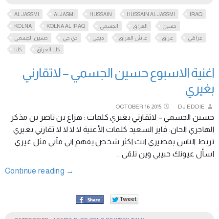
AL JASSMI
ALJASMI
HUSSAIN
HUSSAIN AL JASSMI
IRAQ
KOLNA
KOLNA AL IRAQ
الجسمي
العراق
حسين
عراقي
عراق
عاش العراق
ديجي
دي جي
حسين الجسمي
كلنا العراق
كلنا
اغنية الاسبوع حسين الجسمي – لاتقارني
بغيري
OCTOBER
16
2015
DJ EDDIE
حسين الجسمي – لاتقارني بغيري كلمات : هزاع بن ناصر بن مذكر
الهاجري الحان: فايز السعيد كلمات الأغنية لا لا لا لا تقارني بغيري
تربط الناس بمصيري انت اكثر شخص يفهم اني مآني مثل غيري
اسأل عيونك حبيبي وين تلقى …
Continue reading
→