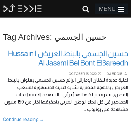
MENU
Tag Archives: حسين الجسمي
حسين الجسمي بالبنط العريض | Hussain
Al Jassmi Bel Bont El3areedh
OCTOBER
15
2020
DJ EDDIE
اغنية جديدة للفنان الإماراتي الرائع حسين الجسمي بعنوان بالبنط
العريض باللهجة المصرية تشابه اغنيته المشهورة للشعب
المصري بشرة خير لكنها اهدأ برأيي. نالت هذه الاغنية اعجاب
الجماهير في كل انحاء الوطن العربي بتحقيقها اكثر من 150 مليون
مشاهدة على يوتيوب …
Continue reading
→