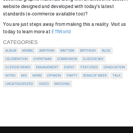
website designed and developed with today's latest
standards (e-commerce available too)?
You are just steps away from making this a reality. Visit us
today to learn more at
E11World
CATEGORIES
ALBUM
ARABIC
ASSYRIAN
BAPTISM
BIRTHDAY
BLOG
CELEBRATION
CHIRSTMAS
COMMUNION
DJ EDDIE MIX
DJ EDDIE REMIX
ENGAGEMENT
EVENT
FEATURED
GRADUATION
INTRO
MIX
NEWS
OPINION
PARTY
SONG OF WEEK
TALK
UNCATEGORIZED
VIDEO
WEDDING