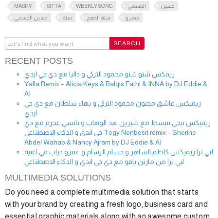
MASRY
SITTA
WEEKLY SONG
الجسمي
حسين
مصرو
ستة الصبح
ستة
حسين الجسمي
RECENT POSTS
ريمكس شنو شنو محمود التركي و داليا مع دي جي ايدي
Yalla Remix – Alicia Keys & Balqis Fathi & INNA by DJ Eddie &
AI
ريميكس عاشق مجنون محمود التركي و بهاء سلطان مع دي جي
ايدي
ريميكس تيجي ننبسط مع شيرين عبد الوهاب و نانسي عجرم مع دي
جي ايدي و الذكاء الاصطناعي Tegy Nenbesit remix – Sherine
Abdel Wahab & Nancy Ajram by DJ Eddie & AI
لبي ترا ريميكس كاظم الساهر و حسام الرسام و عمرو دياب في اغنية
لبي ترا من مارتن ياقو مع دي جي ايدي و الذكاء الاصطناعي
MULTIMEDIA SOLUTIONS
Do you need a complete multimedia solution that starts
with your brand by creating a fresh logo, business card and
essential graphic materials along with an awesome custom