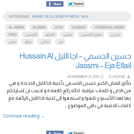
CATEGORIES
ARABIC
,
BLOG
,
SONG OF WEEK
,
TALK
AL JASSMI
ALJASMI
GHIR
HUSSAIN
HUSSAIN AL JASSMI
IRAQ
الجسمي
العراق
حسين
حسين الجسمي
دي جي
غير
عراقي
عراق
ديجي
حسين الجسمي – اجا الليل Hussain Al
Jassmi – Eja Ellail
NOVEMBER
21
2018
DJ EDDIE
يتألق الفنان الكبير حسين الجسمي بأغينة اجا الليل الجديدة و هي
من الحان و كلمات عراقية. ادائه رائع كالعادة و احببت ان اشارككم
بها لهذا الأسبوع تابعوا و استمعوا الى اغنية اجا الليل الرائعة مع
كلمات الاغنية في باقي الموضوع …
Continue reading
→