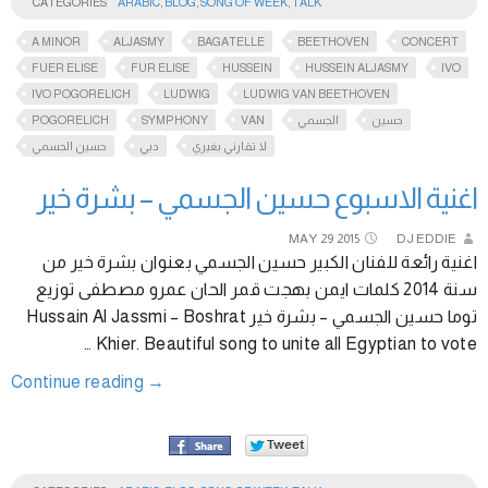
CATEGORIES
ARABIC
,
BLOG
,
SONG OF WEEK
,
TALK
A MINOR
ALJASMY
BAGATELLE
BEETHOVEN
CONCERT
FUER ELISE
FUR ELISE
HUSSEIN
HUSSEIN ALJASMY
IVO
IVO POGORELICH
LUDWIG
LUDWIG VAN BEETHOVEN
POGORELICH
SYMPHONY
VAN
الجسمي
حسين
لا تقارني بغيري
دبي
حسين الجسمي
اغنية الاسبوع حسين الجسمي – بشرة خير
MAY
29
2015
DJ EDDIE
اغنية رائعة للفنان الكبير حسين الجسمي بعنوان بشرة خير من
سنة 2014 كلمات ايمن بهجت قمر الحان عمرو مصطفى توزيع
توما حسين الجسمي – بشرة خير Hussain Al Jassmi – Boshrat
Khier. Beautiful song to unite all Egyptian to vote …
Continue reading
→