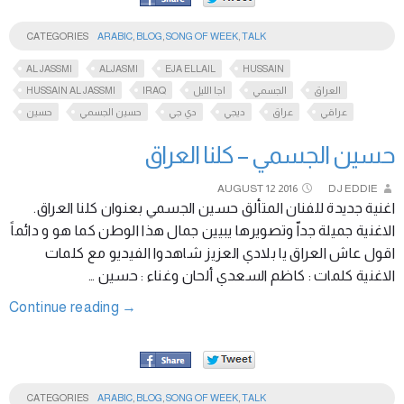
CATEGORIES
ARABIC
,
BLOG
,
SONG OF WEEK
,
TALK
AL JASSMI
ALJASMI
EJA ELLAIL
HUSSAIN
HUSSAIN AL JASSMI
IRAQ
اجا الليل
الجسمي
العراق
عراقي
عراق
ديجي
دي جي
حسين الجسمي
حسين
حسين الجسمي – كلنا العراق
AUGUST
12
2016
DJ EDDIE
اغنية جديدة للفنان المتألق حسين الجسمي بعنوان كلنا العراق.
الاغنية جميلة جداّ وتصويرها يبيين جمال هذا الوطن كما هو و دائماً
اقول عاش العراق يا بلادي العزيز شاهدوا الفيديو مع كلمات
الاغنية كلمات : كاظم السعدي ألحان وغناء : حسين …
Continue reading
→
CATEGORIES
ARABIC
,
BLOG
,
SONG OF WEEK
,
TALK