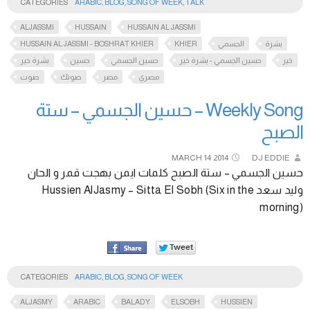
CATEGORIES
ARABIC
,
BLOG
,
SONG OF WEEK
,
TALK
ALJASSMI
HUSSAIN
HUSSAIN AL JASSMI
HUSSAIN AL JASSMI - BOSHRAT KHIER
KHIER
الجسمي
بشرة
خير
حسين الجسمي - بشرة خير
حسين الجسمي
حسين
بشرة خير
مصري
مصر
صوتك
صوت
Weekly Song – حسين الجسمي – ستة
الصبح
MARCH
14
2014
DJ EDDIE
حسين الجسمي – ستة الصبح كلمات ايمن بهجت قمر و الحان
وليد سعد Hussien AlJasmy – Sitta El Sobh (Six in the
morning)
CATEGORIES
ARABIC
,
BLOG
,
SONG OF WEEK
ALJASMY
ARABIC
BALADY
ELSOBH
HUSSIEN