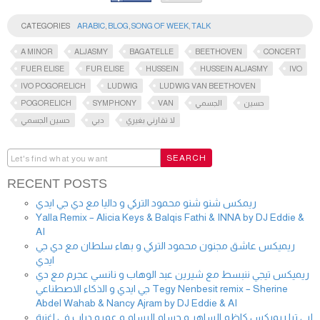
CATEGORIES
ARABIC
,
BLOG
,
SONG OF WEEK
,
TALK
A MINOR
ALJASMY
BAGATELLE
BEETHOVEN
CONCERT
FUER ELISE
FUR ELISE
HUSSEIN
HUSSEIN ALJASMY
IVO
IVO POGORELICH
LUDWIG
LUDWIG VAN BEETHOVEN
POGORELICH
SYMPHONY
VAN
الجسمي
حسين
لا تقارني بغيري
دبي
حسين الجسمي
RECENT POSTS
ريمكس شنو شنو محمود التركي و داليا مع دي جي ايدي
Yalla Remix – Alicia Keys & Balqis Fathi & INNA by DJ Eddie &
AI
ريميكس عاشق مجنون محمود التركي و بهاء سلطان مع دي جي
ايدي
ريميكس تيجي ننبسط مع شيرين عبد الوهاب و نانسي عجرم مع دي
جي ايدي و الذكاء الاصطناعي Tegy Nenbesit remix – Sherine
Abdel Wahab & Nancy Ajram by DJ Eddie & AI
لبي ترا ريميكس كاظم الساهر و حسام الرسام و عمرو دياب في اغنية