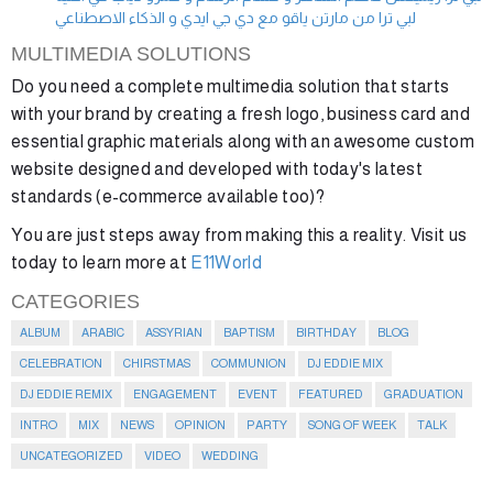
لبي ترا من مارتن ياقو مع دي جي ايدي و الذكاء الاصطناعي
MULTIMEDIA SOLUTIONS
Do you need a complete multimedia solution that starts
with your brand by creating a fresh logo, business card and
essential graphic materials along with an awesome custom
website designed and developed with today's latest
standards (e-commerce available too)?
You are just steps away from making this a reality. Visit us
today to learn more at
E11World
CATEGORIES
ALBUM
ARABIC
ASSYRIAN
BAPTISM
BIRTHDAY
BLOG
CELEBRATION
CHIRSTMAS
COMMUNION
DJ EDDIE MIX
DJ EDDIE REMIX
ENGAGEMENT
EVENT
FEATURED
GRADUATION
INTRO
MIX
NEWS
OPINION
PARTY
SONG OF WEEK
TALK
UNCATEGORIZED
VIDEO
WEDDING