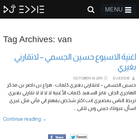
MENU
Tag Archives: van
اغنية الاسبوع حسين الجسمي – لاتقارني
بغيري
OCTOBER
16
2015
DJ EDDIE
حسين الجسمي – لاتقارني بغيري كلمات : هزاع بن ناصر بن مذكر
الهاجري الحان: فايز السعيد كلمات الأغنية لا لا لا لا تقارني بغيري
تربط الناس بمصيري انت اكثر شخص يفهم اني مآني مثل غيري
اسأل عيونك حبيبي وين تلقى …
Continue reading
→