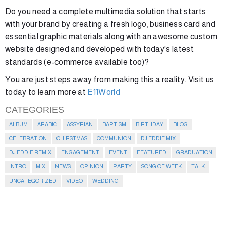
Do you need a complete multimedia solution that starts
with your brand by creating a fresh logo, business card and
essential graphic materials along with an awesome custom
website designed and developed with today's latest
standards (e-commerce available too)?
You are just steps away from making this a reality. Visit us
today to learn more at
E11World
CATEGORIES
ALBUM
ARABIC
ASSYRIAN
BAPTISM
BIRTHDAY
BLOG
CELEBRATION
CHIRSTMAS
COMMUNION
DJ EDDIE MIX
DJ EDDIE REMIX
ENGAGEMENT
EVENT
FEATURED
GRADUATION
INTRO
MIX
NEWS
OPINION
PARTY
SONG OF WEEK
TALK
UNCATEGORIZED
VIDEO
WEDDING