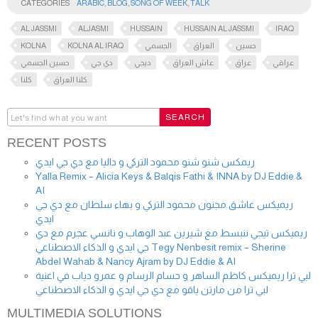
CATEGORIES
ARABIC
,
BLOG
,
SONG OF WEEK
,
TALK
AL JASSMI
ALJASMI
HUSSAIN
HUSSAIN AL JASSMI
IRAQ
KOLNA
KOLNA AL IRAQ
الجسمي
العراق
حسين
عراقي
عراق
عاش العراق
ديجي
دي جي
حسين الجسمي
كلنا العراق
كلنا
RECENT POSTS
ريمكس شنو شنو محمود التركي و داليا مع دي جي ايدي
Yalla Remix – Alicia Keys & Balqis Fathi & INNA by DJ Eddie &
AI
ريميكس عاشق مجنون محمود التركي و بهاء سلطان مع دي جي
ايدي
ريميكس تيجي ننبسط مع شيرين عبد الوهاب و نانسي عجرم مع دي
جي ايدي و الذكاء الاصطناعي Tegy Nenbesit remix – Sherine
Abdel Wahab & Nancy Ajram by DJ Eddie & AI
لبي ترا ريميكس كاظم الساهر و حسام الرسام و عمرو دياب في اغنية
لبي ترا من مارتن ياقو مع دي جي ايدي و الذكاء الاصطناعي
MULTIMEDIA SOLUTIONS