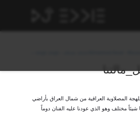
← محمد عساف – علومه علومه Mohammed Assaf –
_مالتنا
اللهجة المصلاوية العراقية من شمال العراق بأراضي
شيئاً مختلف وهو الذي عودنا عليه الفنان دوماً