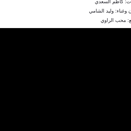
ت: كاظم السعدي
 وغناء: وليد الشامي
ع: محب الراوي