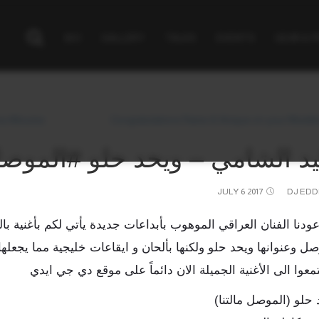
BIO
GALLERY
TALKS
EVENTS
GEAR & 
 Allouma Allouma
Congratulations Rame & Anique on your Wedd
يد الشامي – ويحد حلو #الموصل
JULY
6
2017
DJ EDD
عودنا الفنان العراقي الموهوب بأبداعات جديدة يأتي لكم بأغنية ب
ل وعنوانها ويحد حلو ولكنها بألحان و ايقاعات خليجية مما يجعلها 
معوا الى الأغنية الجميلة الان دائماً على موقع دي جي ايدي
د حلو (الموصل مالتنا