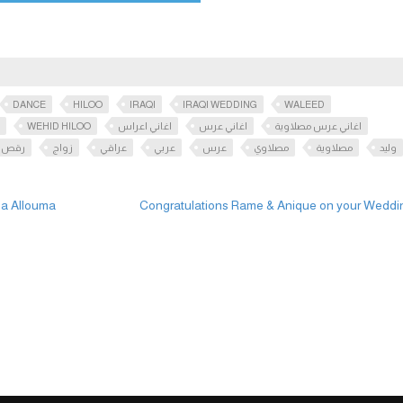
DANCE
HILOO
IRAQI
IRAQI WEDDING
WALEED
WEHID HILOO
اغاني اعراس
اغاني عرس
اغاني عرس مصلاوية
وليد
مصلاوية
مصلاوي
عرس
عربي
عراقي
زواج
رقص
 Allouma Allouma
Congratulations Rame & Anique on your Wedd