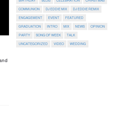
BIRTHDAY
BLOG
CELEBRATION
CHIRSTMAS
COMMUNION
DJ EDDIE MIX
DJ EDDIE REMIX
ENGAGEMENT
EVENT
FEATURED
GRADUATION
INTRO
MIX
NEWS
OPINION
PARTY
SONG OF WEEK
TALK
UNCATEGORIZED
VIDEO
WEDDING
 and