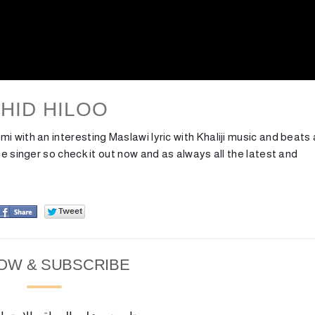
HID HILOO
i with an interesting Maslawi lyric with Khaliji music and beats
he singer so check it out now and as always all the latest and
OW & SUBSCRIBE