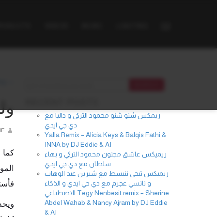
PRODUCTS
VIDEOS
MUSIC
LIGHTING
ing →
RECENT POSTS
ول
ريمكس شنو شنو محمود التركي و داليا مع
دي جي ايدي
IE
Yalla Remix – Alicia Keys & Balqis Fathi &
INNA by DJ Eddie & AI
كما 
ريميكس عاشق مجنون محمود التركي و بهاء
سلطان مع دي جي ايدي
الموص
ريميكس تيجي ننبسط مع شيرين عبد الوهاب
و نانسي عجرم مع دي جي ايدي و الذكاء
فأست
الاصطناعي Tegy Nenbesit remix – Sherine
Abdel Wahab & Nancy Ajram by DJ Eddie
ويح)
& AI