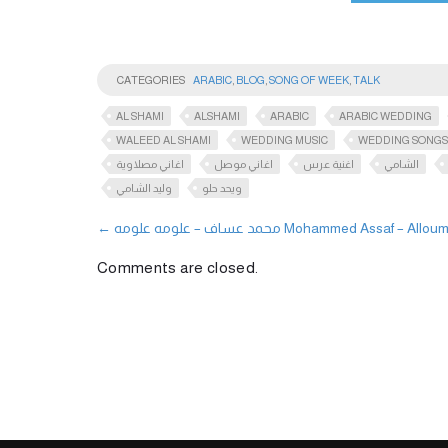
CATEGORIES
ARABIC
,
BLOG
,
SONG OF WEEK
,
TALK
AL SHAMI
ALSHAMI
ARABIC
ARABIC WEDDING
WALEED AL SHAMI
WEDDING MUSIC
WEDDING SONGS
الشامي
اغنية عرس
اغاني موصل
اغاني مصلاوية
ويحد حلو
وليد الشامي
←
محمد عساف – علومه علومه Mohammed Assaf –
Comments are closed.