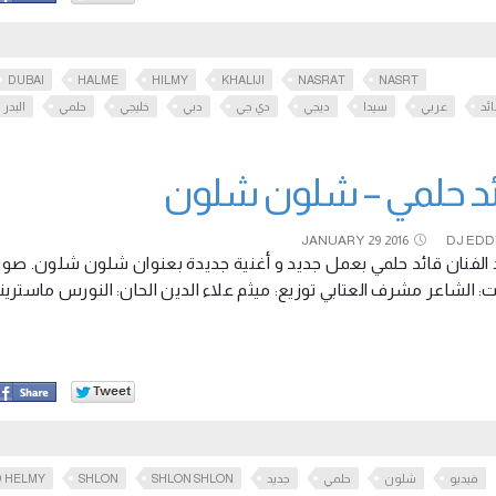
DUBAI
HALME
HILMY
KHALIJI
NASRAT
NASRT
ئد
عربي
سيدا
ديجي
دي جي
دبي
خليجي
حلمي
البدر
ئد حلمي – شلون شلون
JANUARY
29
2016
DJ EDD
الفنان قائد حلمي بعمل جديد و أغنية جديدة بعنوان شلون شلون. صوت و
ات: الشاعر مشرف العتابي توزيع: ميثم علاء الدين الحان: النورس ماستري
 HELMY
SHLON
SHLON SHLON
جديد
حلمي
شلون
فيديو