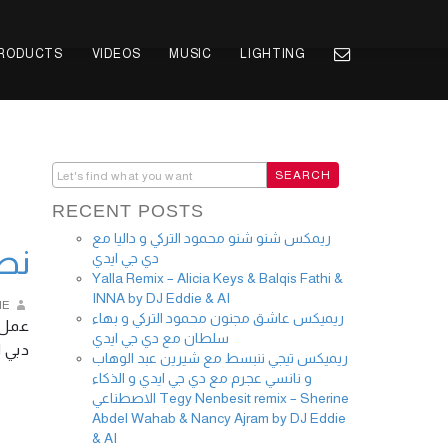
PRODUCTS
VIDEOS
MUSIC
LIGHTING
RECENT POSTS
ريمكس شنو شنو محمود التركي و داليا مع
نصر
دي جي ايدي
Yalla Remix – Alicia Keys & Balqis Fathi &
INNA by DJ Eddie & AI
IE
ريميكس عاشق مجنون محمود التركي و بهاء
عمل م
سلطان مع دي جي ايدي
دبي …
ريميكس تيجي ننبسط مع شيرين عبد الوهاب
و نانسي عجرم مع دي جي ايدي و الذكاء
الاصطناعي Tegy Nenbesit remix – Sherine
Abdel Wahab & Nancy Ajram by DJ Eddie
& AI