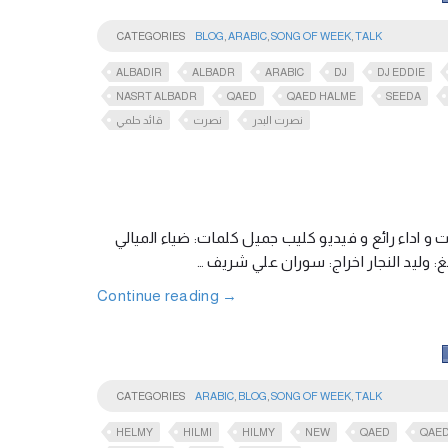
CATEGORIES
BLOG
,
ARABIC
,
SONG OF WEEK
,
TALK
ALBADIR
ALBADR
ARABIC
DJ
DJ EDDIE
NASRT ALBADR
QAED
QAED HALME
SEEDA
نصرت البدر
نصرت
قائد حلمي
 اداء رائع و فيديو كليب جميل كلمات: ضياء الميالي
نغ: وليد النجار اخراج: سوران علي شريف
Continue reading
→
CATEGORIES
ARABIC
,
BLOG
,
SONG OF WEEK
,
TALK
HELMY
HILMI
HILMY
NEW
QAED
QAED