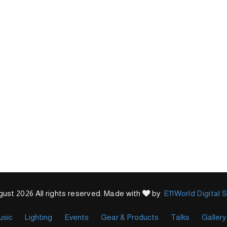
ust 2026 All rights reserved. Made with
by
E11World Digital 
usic
Lighting
Events
Gear & Products
Talks
Gallery