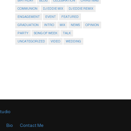
BIRTHDAY
BLOG
CELEBRATION
CHIRSTMAS
COMMUNION
DJ EDDIE MIX
DJ EDDIE REMIX
ENGAGEMENT
EVENT
FEATURED
GRADUATION
INTRO
MIX
NEWS
OPINION
PARTY
SONG OF WEEK
TALK
UNCATEGORIZED
VIDEO
WEDDING
Studio
Bio
Contact Me