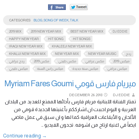
CATEGORIES
BLOG
,
SONG OF WEEK
,
TALK
2019 MIX
2019 NEW YEAR MIX
BEST NEW YEAR MIX
DJ EDDIE
HAPPY NEW YEAR
HIT SONG
HIT SONGS
IRAQI NEW YEAR MIX
KHALEEJI NEW YEAR MIX
KHALIJI NEW YEAR MIX
NEW YEAR MIX
NEW YEAR MUSIC
ردح
ميكس 2019
مكس عراقي
مكس خليجي
مكس 2019
ردح عراقي
ميكس عراقي
ميكس سنة جديدة
ميكس راس السنة
ميكس خليجي
ميريام فارس قومي Myriam Fares Goumi
DECEMBER
26
2018
DJ EDDIE
تمتاز الفنانة اللبنانية مريام فارس بأدائها الممتع للعديد من البلدان
العربية و اليوم احببت ان اشارككم بأغنيتها الجديدة قومي من
الألحان و الأيقاعات العراقية كما لها و ان سبق في عمل ماضي
ايضاً في اغنية ارتاح من اشوفه. تجدون الفيديو …
Continue reading
→