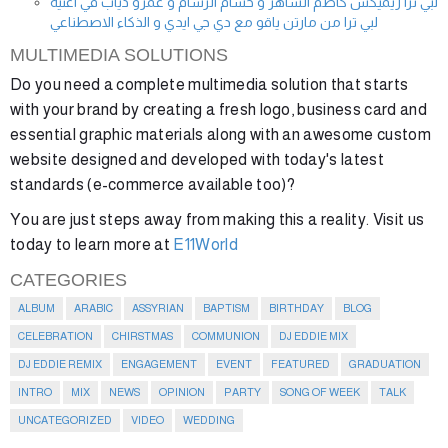
لبي ترا ريميكس كاظم الساهر و حسام الرسام و عمرو دياب في اغنية
لبي ترا من مارتن ياقو مع دي جي ايدي و الذكاء الاصطناعي
MULTIMEDIA SOLUTIONS
Do you need a complete multimedia solution that starts
with your brand by creating a fresh logo, business card and
essential graphic materials along with an awesome custom
website designed and developed with today's latest
standards (e-commerce available too)?
You are just steps away from making this a reality. Visit us
today to learn more at
E11World
CATEGORIES
ALBUM
ARABIC
ASSYRIAN
BAPTISM
BIRTHDAY
BLOG
CELEBRATION
CHIRSTMAS
COMMUNION
DJ EDDIE MIX
DJ EDDIE REMIX
ENGAGEMENT
EVENT
FEATURED
GRADUATION
INTRO
MIX
NEWS
OPINION
PARTY
SONG OF WEEK
TALK
UNCATEGORIZED
VIDEO
WEDDING