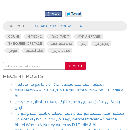
CATEGORIES
BLOG
,
ARABIC
,
SONG OF WEEK
,
TALK
GOUMI
HIT SONG
IRAQI RADI7
MYRIAM FARES
THE QUEEN OF STAGE
جديد فيديو كليب
ردح
ردح عراقي
ميريام فارس
ملكة المسرح
قومي
RECENT POSTS
ريمكس شنو شنو محمود التركي و داليا مع دي جي ايدي
Yalla Remix – Alicia Keys & Balqis Fathi & INNA by DJ Eddie &
AI
ريميكس عاشق مجنون محمود التركي و بهاء سلطان مع دي جي
ايدي
ريميكس تيجي ننبسط مع شيرين عبد الوهاب و نانسي عجرم مع دي
جي ايدي و الذكاء الاصطناعي Tegy Nenbesit remix – Sherine
Abdel Wahab & Nancy Ajram by DJ Eddie & AI