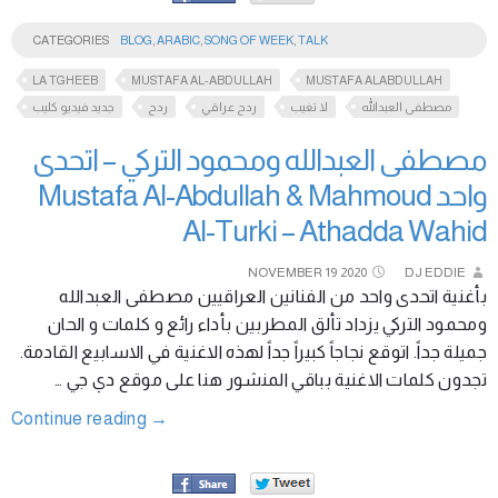
CATEGORIES
BLOG
,
ARABIC
,
SONG OF WEEK
,
TALK
LA TGHEEB
MUSTAFA AL-ABDULLAH
MUSTAFA ALABDULLAH
مصطفى العبدالله
لا تغيب
ردح عراقي
ردح
جديد فيديو كليب
مصطفى العبدالله ومحمود التركي – اتحدى
واحد Mustafa Al-Abdullah & Mahmoud
Al-Turki – Athadda Wahid
NOVEMBER
19
2020
DJ EDDIE
بأغنية اتحدى واحد من الفنانين العراقيين مصطفى العبدالله
ومحمود التركي يزداد تألق المطربين بأداء رائع و كلمات و الحان
جميلة جداً. اتوقع نجاجاً كبيراً جداً لهذه الاغنية في الاسابيع القادمة.
تجدون كلمات الاغنية بباقي المنشور هنا على موقع دي جي …
Continue reading
→