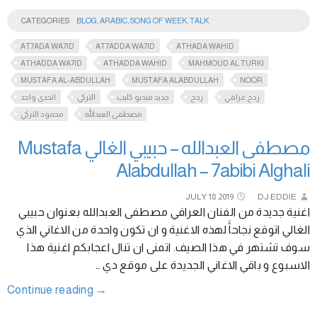
CATEGORIES
BLOG
,
ARABIC
,
SONG OF WEEK
,
TALK
AT7ADA WA7ID
AT7ADDA WA7ID
ATHADA WAHID
ATHADDA WA7ID
ATHADDA WAHID
MAHMOUD AL TURKI
MUSTAFA AL-ABDULLAH
MUSTAFA ALABDULLAH
NOOR
ردح عراقي
ردح
جديد فيديو كليب
التركي
اتحدى واحد
مصطفى العبدالله
محمود التركي
مصطفى العبدالله – حبيبي الغالي Mustafa
Alabdullah – 7abibi Alghali
JULY
18
2019
DJ EDDIE
اغنية جديدة من الفنان العراقي مصطفى العبدالله بعنوان حبيبي
الغالي اتوقع نجاحاًَ لهذه الاغنية و ان تكون واحدة من الاغاني الذي
سوف تشتهر في هذا الصيف. اتمنى ان تنال اعجابكم اغنية هذا
الاسبوع و باقي الاغاني الجديدة على موقع دي …
Continue reading
→