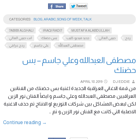
CATEGORIES
BLOG
,
ARABIC
,
SONG OF WEEK
,
TALK
7ABIBI ALGHALI
IRAQI RADI7
MUSTAFA ALABDULLAH
ردح
حبيبي الغالي
جديد فيديو كليب
بس حضنك
انت حبيبي الغالي
مصطفى العبدالله
علي جاسم
ردح عراقي
مصطفى العبدالله وعلي جاسم – بس
حضنك
APRIL
18
2019
DJ EDDIE
من قمة الاغاني العراقية الجديدة اغنية بس حضنك من الفنانين
العراقيين مصطفى العبدالله وعلي جاسم و ايضاً الفنان نور الزين
لكن لبعض المشاكل بين شركات التوزيع او الانتاج تم حذف الاغنية
الاصلية التي كانت مع الفنان نور الزين و تم …
Continue reading
→