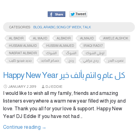
CATEGORIES
BLOG
,
ARABIC
,
SONG OF WEEK
,
TALK
AL BADIR
AL MAJID
ALBADIR
ALMAJID
AWELE ALSHOK
HUSSAM ALMAJID
HUSSIM ALMAJED
IRAQI RADI7
NASRAT ALBADIR
الشوك
الشوگ
اويلي الشوك
نصرت البدر
ردح عراقي
ردح
حسام الماجد
جديد فيديو كليب
Happy New Year كل عام و انتم بألف خير
JANUARY
2
2019
DJ EDDIE
I would like to wish all my family, friends and amazing
listeners everywhere a warm new year filled with joy and
love. Thank you all for your love & support. Happy New
Year! DJ Eddie If you have not had …
Continue reading
→