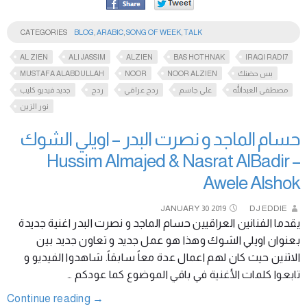
CATEGORIES
BLOG
,
ARABIC
,
SONG OF WEEK
,
TALK
AL ZIEN
ALI JASSIM
ALZIEN
BAS HOTHNAK
IRAQI RADI7
MUSTAFA ALABDULLAH
NOOR
NOOR ALZIEN
بس حضنك
مصطفى العبدالله
علي جاسم
ردح عراقي
ردح
جديد فيديو كليب
نور الزين
حسام الماجد و نصرت البدر – اويلي الشوك
Hussim Almajed & Nasrat AlBadir –
Awele Alshok
JANUARY
30
2019
DJ EDDIE
يقدما الفنانين العراقيين حسام الماجد و نصرت البدر اغنية جديدة
بعنوان اويلي الشوك وهذا هو عمل جديد و تعاون جديد بين
الاثنين حيث كان لهم اعمال عدة معاً سابقاً. شاهدوا الفيديو و
تابعوا كلمات الأغنية في باقي الموضوع كما عودكم …
Continue reading
→