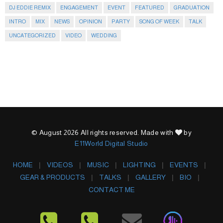
DJ EDDIE REMIX
ENGAGEMENT
EVENT
FEATURED
GRADUATION
INTRO
MIX
NEWS
OPINION
PARTY
SONG OF WEEK
TALK
UNCATEGORIZED
VIDEO
WEDDING
© August 2026 All rights reserved. Made with
by
E11World Digital Studio
HOME
VIDEOS
MUSIC
LIGHTING
EVENTS
GEAR & PRODUCTS
TALKS
GALLERY
BIO
CONTACT ME