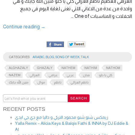
العراقي العظيم ناظم الغزالي كلي يا حلو منين الله جابك و هي
واحدة من عدة من الاغاني اللتي تغنى لغاية اليوم في جميع
الحفلات و المناسبات One of …
Continue reading
→
CATEGORIES
ARABIC
,
BLOG
,
SONG OF WEEK
,
TALK
ALGHAZALY
GHAZALY
NATHEM
NATHIM
NATHOM
NAZEM
الغزالي
عراقي
عربي
فنان
كلي يا حلو
ناظم الغزالي
ناظم
موال
منين الله جابك
RECENT POSTS
ريمكس شنو شنو محمود التركي و داليا مع دي جي ايدي
Yalla Remix – Alicia Keys & Balqis Fathi & INNA by DJ Eddie &
AI