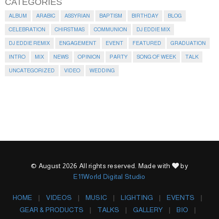
CATEGORIES
ALBUM
ARABIC
ASSYRIAN
BAPTISM
BIRTHDAY
BLOG
CELEBRATION
CHIRSTMAS
COMMUNION
DJ EDDIE MIX
DJ EDDIE REMIX
ENGAGEMENT
EVENT
FEATURED
GRADUATION
INTRO
MIX
NEWS
OPINION
PARTY
SONG OF WEEK
TALK
UNCATEGORIZED
VIDEO
WEDDING
© August 2026 All rights reserved. Made with
by
E11World Digital Studio
HOME
VIDEOS
MUSIC
LIGHTING
EVENTS
GEAR & PRODUCTS
TALKS
GALLERY
BIO