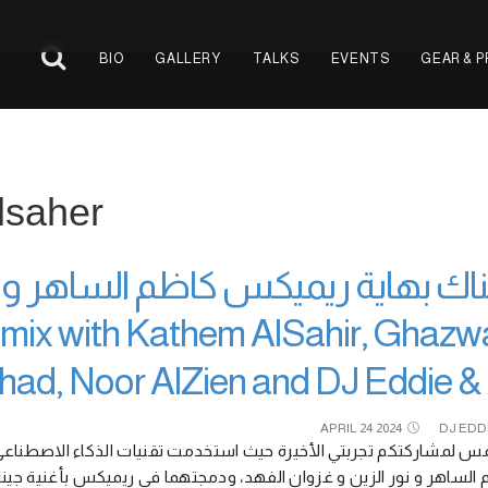
BIO
GALLERY
TALKS
EVENTS
GEAR & 
lsaher
اك بهاية ريميكس كاظم الساهر و نو
mix with Kathem AlSahir, Ghazw
had, Noor AlZien and DJ Eddie &
APRIL
24
2024
DJ EDD
مس لمشاركتكم تجربتي الأخيرة حيث استخدمت تقنيات الذكاء الاصطناع
الساهر و نور الزين و غزوان الفهد، ودمجتهما في ريميكس بأغنية جين