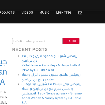
PRODUCTS
VIDEOS
MUSIC
LIGHTING
RECENT POSTS
ريمكس شنو شنو محمود التركي و داليا مع
جين
دي جي ايدي
Yalla Remix – Alicia Keys & Balqis Fathi &
an
INNA by DJ Eddie & AI
ريميكس عاشق مجنون محمود التركي و بهاء
سلطان مع دي جي ايدي
 AI
ريميكس تيجي ننبسط مع شيرين عبد الوهاب
و نانسي عجرم مع دي جي ايدي و الذكاء
IE
الاصطناعي Tegy Nenbesit remix – Sherine
متح!
Abdel Wahab & Nancy Ajram by DJ Eddie
كاظم 
& AI