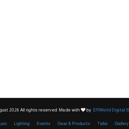
ust 2026 All rights reserved. Made with
by
E11World Digital 
usic
Lighting
Events
Gear & Products
Talks
Gallery