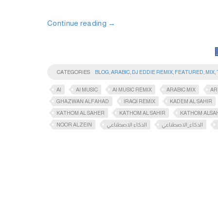
Continue reading
→
CATEGORIES
BLOG
,
ARABIC
,
DJ EDDIE REMIX
,
FEATURED
,
MIX
,
AI
AI MUSIC
AI MUSIC REMIX
ARABIC MIX
AR
GHAZWAN ALFAHAD
IRAQI REMIX
KADEM AL SAHIR
KATHOM AL SAHER
KATHOM AL SAHIR
KATHOM ALSA
NOOR ALZEIN
الذكاء الاصطناعي
الذكاء_الاصطناعي