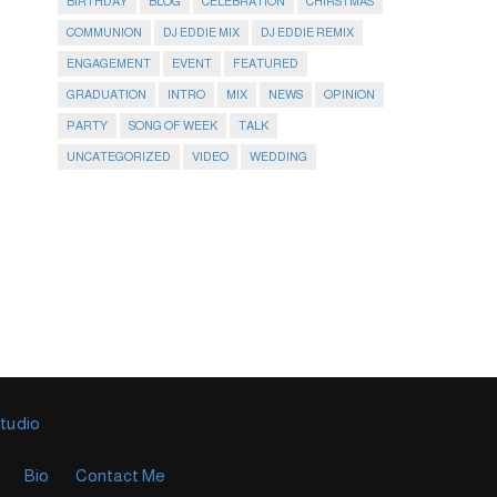
BIRTHDAY
BLOG
CELEBRATION
CHIRSTMAS
COMMUNION
DJ EDDIE MIX
DJ EDDIE REMIX
ENGAGEMENT
EVENT
FEATURED
GRADUATION
INTRO
MIX
NEWS
OPINION
PARTY
SONG OF WEEK
TALK
UNCATEGORIZED
VIDEO
WEDDING
Studio
Bio
Contact Me