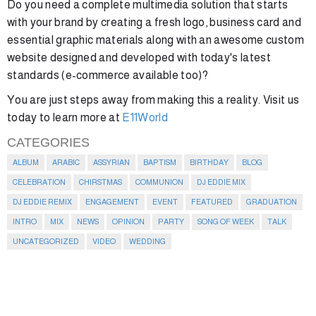
Do you need a complete multimedia solution that starts
with your brand by creating a fresh logo, business card and
essential graphic materials along with an awesome custom
website designed and developed with today's latest
standards (e-commerce available too)?
You are just steps away from making this a reality. Visit us
today to learn more at
E11World
CATEGORIES
ALBUM
ARABIC
ASSYRIAN
BAPTISM
BIRTHDAY
BLOG
CELEBRATION
CHIRSTMAS
COMMUNION
DJ EDDIE MIX
DJ EDDIE REMIX
ENGAGEMENT
EVENT
FEATURED
GRADUATION
INTRO
MIX
NEWS
OPINION
PARTY
SONG OF WEEK
TALK
UNCATEGORIZED
VIDEO
WEDDING