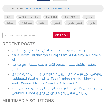
CATEGORIES
BLOG
,
ARABIC
,
SONG OF WEEK
,
TALK
ASSI
ASSI AL HALLANI
HALLANI
HOB JNOUN
الحلاني
لبناني
عاصي الحلاني
عاصي
راقصه
حب جنون
اللبنانية
RECENT POSTS
ريمكس شنو شنو محمود التركي و داليا مع دي جي ايدي
Yalla Remix – Alicia Keys & Balqis Fathi & INNA by DJ Eddie &
AI
ريميكس عاشق مجنون محمود التركي و بهاء سلطان مع دي جي
ايدي
ريميكس تيجي ننبسط مع شيرين عبد الوهاب و نانسي عجرم مع دي
جي ايدي و الذكاء الاصطناعي Tegy Nenbesit remix – Sherine
Abdel Wahab & Nancy Ajram by DJ Eddie & AI
لبي ترا ريميكس كاظم الساهر و حسام الرسام و عمرو دياب في اغنية
لبي ترا من مارتن ياقو مع دي جي ايدي و الذكاء الاصطناعي
MULTIMEDIA SOLUTIONS