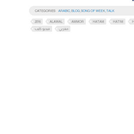
CATEGORIES
ARABIC
,
BLOG
,
SONG OF WEEK
,
TALK
2016
ALAWAL
AMMOR
HATAM
HATIM
مغربي
فيديو كليب