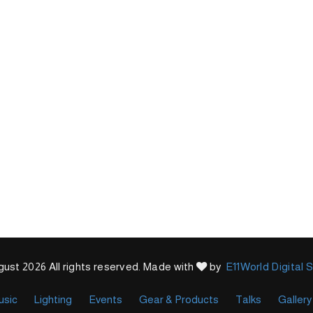
ust 2026 All rights reserved. Made with
by
E11World Digital 
usic
Lighting
Events
Gear & Products
Talks
Gallery