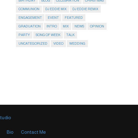
BIRTHDAY
BLOG
CELEBRATION
CHIRSTMAS
COMMUNION
DJ EDDIE MIX
DJ EDDIE REMIX
ENGAGEMENT
EVENT
FEATURED
GRADUATION
INTRO
MIX
NEWS
OPINION
PARTY
SONG OF WEEK
TALK
UNCATEGORIZED
VIDEO
WEDDING
Studio
Bio
Contact Me