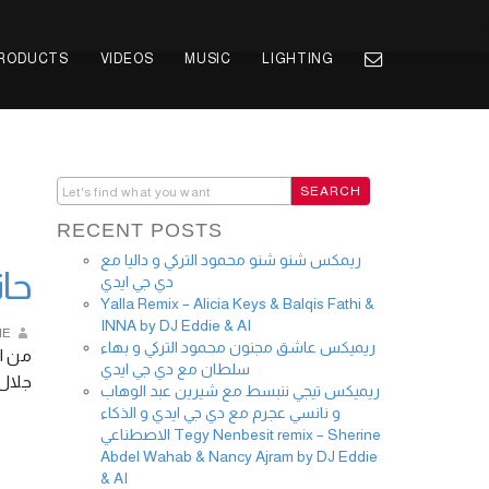
PRODUCTS
VIDEOS
MUSIC
LIGHTING
RECENT POSTS
ريمكس شنو شنو محمود التركي و داليا مع
حات
دي جي ايدي
Yalla Remix – Alicia Keys & Balqis Fathi &
INNA by DJ Eddie & AI
IE
ريميكس عاشق مجنون محمود التركي و بهاء
من  :
سلطان مع دي جي ايدي
 كمات …
ريميكس تيجي ننبسط مع شيرين عبد الوهاب
و نانسي عجرم مع دي جي ايدي و الذكاء
الاصطناعي Tegy Nenbesit remix – Sherine
Abdel Wahab & Nancy Ajram by DJ Eddie
& AI