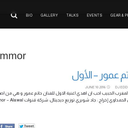
BIO
GALLERY
TALKS
EVENTS
GEAR & 
 Ammor
م عمور – الأول
JUNE
10
2016
DJ EDD
المغرب الحبيب احب ان اهدي اغنية الاول للفنان حاتم عمور و هي من اص
جلال الحمداوي إخراج : جاد شويري توزيع ديجيتال: شركة قنوات Hatim Ammor – Alawal