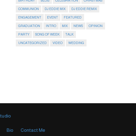
BIRTHDAY
BLOG
CELEBRATION
CHIRSTMAS
COMMUNION
DJ EDDIE MIX
DJ EDDIE REMIX
ENGAGEMENT
EVENT
FEATURED
GRADUATION
INTRO
MIX
NEWS
OPINION
PARTY
SONG OF WEEK
TALK
UNCATEGORIZED
VIDEO
WEDDING
Studio
Bio
Contact Me