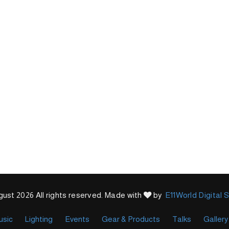
ust 2026 All rights reserved. Made with
by
E11World Digital 
usic
Lighting
Events
Gear & Products
Talks
Gallery