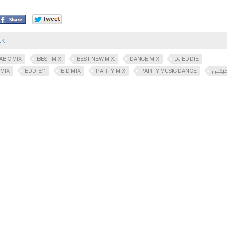
LK
ABIC MIX
BEST MIX
BEST NEW MIX
DANCE MIX
DJ EDDIE
 MIX
EDDIE11
EID MIX
PARTY MIX
PARTY MUSIC DANCE
يكس