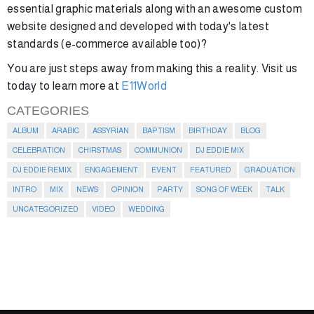
essential graphic materials along with an awesome custom
website designed and developed with today's latest
standards (e-commerce available too)?
You are just steps away from making this a reality. Visit us
today to learn more at
E11World
CATEGORIES
ALBUM
ARABIC
ASSYRIAN
BAPTISM
BIRTHDAY
BLOG
CELEBRATION
CHIRSTMAS
COMMUNION
DJ EDDIE MIX
DJ EDDIE REMIX
ENGAGEMENT
EVENT
FEATURED
GRADUATION
INTRO
MIX
NEWS
OPINION
PARTY
SONG OF WEEK
TALK
UNCATEGORIZED
VIDEO
WEDDING