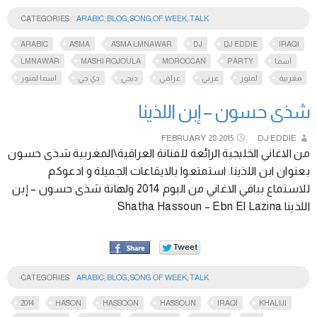
CATEGORIES
ARABIC
,
BLOG
,
SONG OF WEEK
,
TALK
ARABIC
ASMA
ASMA LMNAWAR
DJ
DJ EDDIE
IRAQI
LMNAWAR
MASHI ROJOULA
MOROCCAN
PARTY
اسما
مغربية
لمنور
عربي
عراقي
ديجي
دي جي
اسما لمنور
شذى حسون – إبن اللذينا
FEBRUARY
28
2015
DJ EDDIE
من الاغاني الخليجية الرائعة للفنانة العراقية\المغربية شذى حسون
بعنوان ابن اللذينا. استمتعوا بالايقاعات الجميلة و ادعوكم
للاستماع بباقي الاغاني من البوم 2014 ولهانة شذى حسون – إبن
اللذينا Shatha Hassoun – Ebn El Lazina
CATEGORIES
ARABIC
,
BLOG
,
SONG OF WEEK
,
TALK
2014
HASON
HASSOON
HASSOUN
IRAQI
KHALIJI