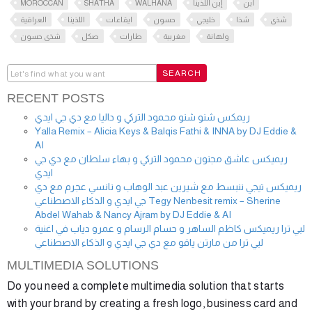
MOROCCAN
SHATHA
WALHANA
إبن اللذينا
ابن
شذى
شذا
خليجي
حسون
ايقاعات
اللذينا
العراقية
ولهانة
مغربية
طارات
صكل
شذى حسون
RECENT POSTS
ريمكس شنو شنو محمود التركي و داليا مع دي جي ايدي
Yalla Remix – Alicia Keys & Balqis Fathi & INNA by DJ Eddie &
AI
ريميكس عاشق مجنون محمود التركي و بهاء سلطان مع دي جي
ايدي
ريميكس تيجي ننبسط مع شيرين عبد الوهاب و نانسي عجرم مع دي
جي ايدي و الذكاء الاصطناعي Tegy Nenbesit remix – Sherine
Abdel Wahab & Nancy Ajram by DJ Eddie & AI
لبي ترا ريميكس كاظم الساهر و حسام الرسام و عمرو دياب في اغنية
لبي ترا من مارتن ياقو مع دي جي ايدي و الذكاء الاصطناعي
MULTIMEDIA SOLUTIONS
Do you need a complete multimedia solution that starts
with your brand by creating a fresh logo, business card and