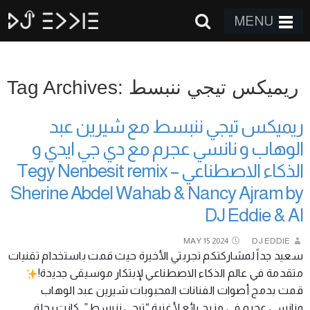
MENU
Tag Archives: ريميكس تيجي ننبسط
ريميكس تيجي ننبسط مع شيرين عبد
الوهاب و نانسي عجرم مع دي جي ايدي و
الذكاء الاصطناعي Tegy Nenbesit remix –
Sherine Abdel Wahab & Nancy Ajram by
DJ Eddie & AI
MAY
15
2024
DJ EDDIE
سعيد جداً لمشاركتكم تجربتي الأخيرة حيث قمت باستخدام تقنيات
متقدمة في عالم الذكاء الاصطناعي لإبتكار موسيقى جديدة!
قمت بدمج أصوات الفنانات المحبوبات شيرين عبد الوهاب
ونانسي عجرم في مزيج رائع لأغنية “تيجي ننبسط”. كانت رحلة