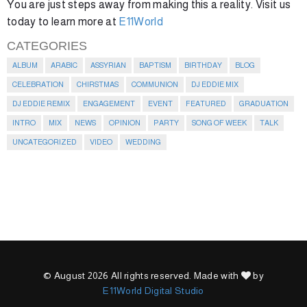
You are just steps away from making this a reality. Visit us
today to learn more at
E11World
CATEGORIES
ALBUM
ARABIC
ASSYRIAN
BAPTISM
BIRTHDAY
BLOG
CELEBRATION
CHIRSTMAS
COMMUNION
DJ EDDIE MIX
DJ EDDIE REMIX
ENGAGEMENT
EVENT
FEATURED
GRADUATION
INTRO
MIX
NEWS
OPINION
PARTY
SONG OF WEEK
TALK
UNCATEGORIZED
VIDEO
WEDDING
© August 2026 All rights reserved. Made with
by
E11World Digital Studio