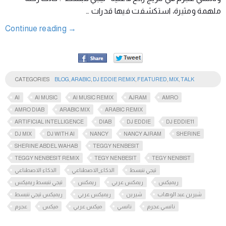
ملهمة ومثيرة، استكشفت فيها قدرات …
Continue reading
→
CATEGORIES
BLOG
,
ARABIC
,
DJ EDDIE REMIX
,
FEATURED
,
MIX
,
TALK
AI
AI MUSIC
AI MUSIC REMIX
AJRAM
AMRO
AMRO DIAB
ARABIC MIX
ARABIC REMIX
ARTIFICIAL INTELLIGENCE
DIAB
DJ EDDIE
DJ EDDIE11
DJ MIX
DJ WITH AI
NANCY
NANCY AJRAM
SHERINE
SHERINE ABDEL WAHAB
TEGGY NENBESIT
TEGGY NENBESIT REMIX
TEGY NENBESIT
TEGY NENBIST
تيجي ننبسط
الذكاء_الاصطناعي
الذكاء الاصطناعي
ريميكس
ريمكس عربي
ريمكس
تيجي ننبسط ريميكس
شيرين عبد الوهاب
شيرين
ريميكس عربي
ريميكس تيجي ننبسط
نانسي عجرم
نانسي
ميكس عربي
ميكس
عجرم