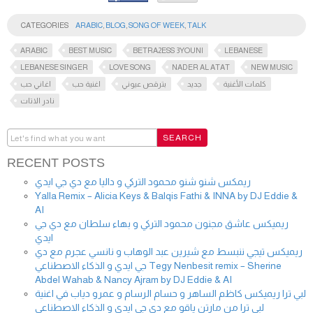
CATEGORIES
ARABIC
,
BLOG
,
SONG OF WEEK
,
TALK
ARABIC
BEST MUSIC
BETRA2ESS 3YOUNI
LEBANESE
LEBANESE SINGER
LOVE SONG
NADER AL ATAT
NEW MUSIC
كلمات الأغنية
جديد
بترقص عيوني
اغنية حب
اغاني حب
نادر الاتات
RECENT POSTS
ريمكس شنو شنو محمود التركي و داليا مع دي جي ايدي
Yalla Remix – Alicia Keys & Balqis Fathi & INNA by DJ Eddie &
AI
ريميكس عاشق مجنون محمود التركي و بهاء سلطان مع دي جي
ايدي
ريميكس تيجي ننبسط مع شيرين عبد الوهاب و نانسي عجرم مع دي
جي ايدي و الذكاء الاصطناعي Tegy Nenbesit remix – Sherine
Abdel Wahab & Nancy Ajram by DJ Eddie & AI
لبي ترا ريميكس كاظم الساهر و حسام الرسام و عمرو دياب في اغنية
لبي ترا من مارتن ياقو مع دي جي ايدي و الذكاء الاصطناعي