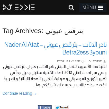
MENU
Tag Archives: بترقص عيوني
نادر الاتات – بترقص عيوني Nader Al Atat –
Betra2ess 3youni
FEBRUARY
1
2018
DJ EDDIE
اغنية هذا الأسبوع للفنان اللبناني نادر الاتات بعنوان بترقص عيوني
و هي من احدث اغاني 2018. لهذه الأغنية ستايل جميل جداً في
تغيير التوزيع الموسيقي و هو ايضاً يغني باللهجة اللبنانية و العربية
الفصحى ولهذا السبب حببت ان اشارككم بها …
Continue reading
→