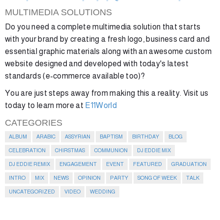
MULTIMEDIA SOLUTIONS
Do you need a complete multimedia solution that starts
with your brand by creating a fresh logo, business card and
essential graphic materials along with an awesome custom
website designed and developed with today's latest
standards (e-commerce available too)?
You are just steps away from making this a reality. Visit us
today to learn more at
E11World
CATEGORIES
ALBUM
ARABIC
ASSYRIAN
BAPTISM
BIRTHDAY
BLOG
CELEBRATION
CHIRSTMAS
COMMUNION
DJ EDDIE MIX
DJ EDDIE REMIX
ENGAGEMENT
EVENT
FEATURED
GRADUATION
INTRO
MIX
NEWS
OPINION
PARTY
SONG OF WEEK
TALK
UNCATEGORIZED
VIDEO
WEDDING