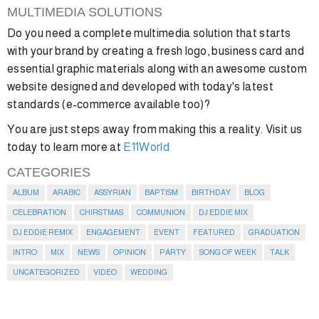
MULTIMEDIA SOLUTIONS
Do you need a complete multimedia solution that starts
with your brand by creating a fresh logo, business card and
essential graphic materials along with an awesome custom
website designed and developed with today's latest
standards (e-commerce available too)?
You are just steps away from making this a reality. Visit us
today to learn more at
E11World
CATEGORIES
ALBUM
ARABIC
ASSYRIAN
BAPTISM
BIRTHDAY
BLOG
CELEBRATION
CHIRSTMAS
COMMUNION
DJ EDDIE MIX
DJ EDDIE REMIX
ENGAGEMENT
EVENT
FEATURED
GRADUATION
INTRO
MIX
NEWS
OPINION
PARTY
SONG OF WEEK
TALK
UNCATEGORIZED
VIDEO
WEDDING