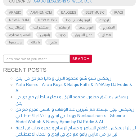
CATEGORIES
ARABIC
,
BLOG
,
SONG OF WEEK
,
TALK
ARABIC
ARAHENKOM
BALQEES
BEST MUSIC
IRAQI
NEW ALBUM
NEW MUSIC
أبويا واحشني جدا
أرجوك
الحضارم
البوم جديد
اراهنكم
إستغفر الله
إخترتك إنت
ههاي
حقير الشوق
جديد
بلقيس
النفسية محتاجة
يكفي
يا خالة
وبيرجعوا
RECENT POSTS
ريمكس شنو شنو محمود التركي و داليا مع دي جي ايدي
Yalla Remix – Alicia Keys & Balqis Fathi & INNA by DJ Eddie &
AI
ريميكس عاشق مجنون محمود التركي و بهاء سلطان مع دي جي
ايدي
ريميكس تيجي ننبسط مع شيرين عبد الوهاب و نانسي عجرم مع دي
جي ايدي و الذكاء الاصطناعي Tegy Nenbesit remix – Sherine
Abdel Wahab & Nancy Ajram by DJ Eddie & AI
لبي ترا ريميكس كاظم الساهر و حسام الرسام و عمرو دياب في اغنية
لبي ترا من مارتن ياقو مع دي جي ايدي و الذكاء الاصطناعي