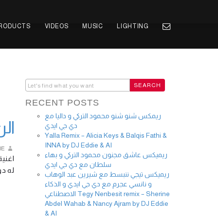
PRODUCTS
VIDEOS
MUSIC
LIGHTING
RECENT POSTS
ريمكس شنو شنو محمود التركي و داليا مع
a 2017
دي جي ايدي
Yalla Remix – Alicia Keys & Balqis Fathi &
INNA by DJ Eddie & AI
IE
ريميكس عاشق مجنون محمود التركي و بهاء
اغنية
سلطان مع دي جي ايدي
له  …
ريميكس تيجي ننبسط مع شيرين عبد الوهاب
و نانسي عجرم مع دي جي ايدي و الذكاء
الاصطناعي Tegy Nenbesit remix – Sherine
Abdel Wahab & Nancy Ajram by DJ Eddie
& AI