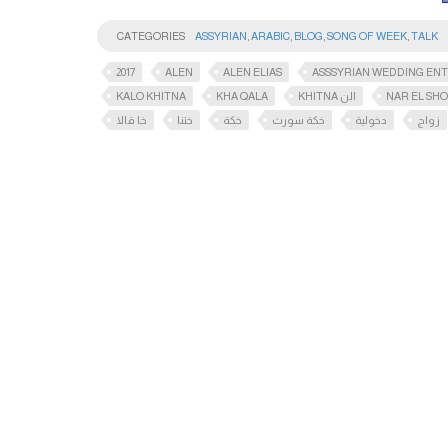
CATEGORIES
ASSYRIAN
,
ARABIC
,
BLOG
,
SONG OF WEEK
,
TALK
2017
ALEN
ALEN ELIAS
ASSSYRIAN WEDDING EN
KALO KHITNA
KHA QALA
KHITNA الن
NAR EL SH
زواج
دخولية
خكة سورث
خكة
ختنا
خا قالا