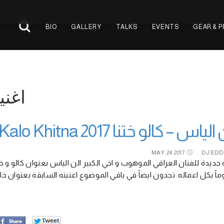
BIO
GALLERY
TALKS
EVENTS
GEAR & 
اغنية دخ
الن الياس – كالو ختنا Alen Elias – Kalo Khitn
MAY
24
2017
DJ EDD
 جديدة للفنان العراقي الموهوب و اخي الكبير الن الياس بعنوان كالو و خ
دوماً بكل اعماله. تجدون ايضاً في باقي الموضوع اغنيته السابقة بعنوان خا