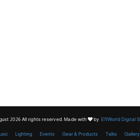
ust 2026 All rights reserved. Made with
by
E11World Digital 
usic
Lighting
Events
Gear & Products
Talks
Gallery