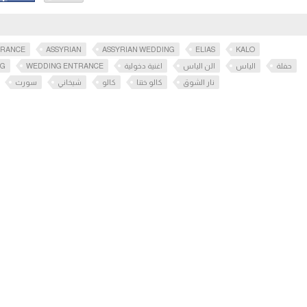
TRANCE
ASSYRIAN
ASSYRIAN WEDDING
ELIAS
KALO
OG
WEDDING ENTRANCE
اغنية دخولية
الن الياس
الياس
حفلة
نار الشوق
كالو ختنا
كالو
شيخاني
سورث