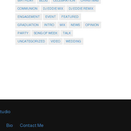
BIRTHDAY
BLOG
CELEBRATION
CHIRSTMAS
COMMUNION
DJ EDDIE MIX
DJ EDDIE REMIX
ENGAGEMENT
EVENT
FEATURED
GRADUATION
INTRO
MIX
NEWS
OPINION
PARTY
SONG OF WEEK
TALK
UNCATEGORIZED
VIDEO
WEDDING
Studio
Bio
Contact Me