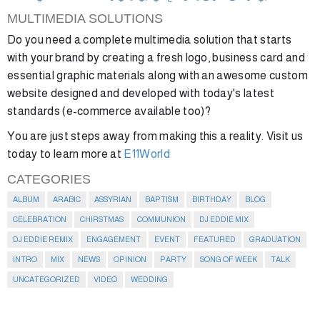
MULTIMEDIA SOLUTIONS
Do you need a complete multimedia solution that starts
with your brand by creating a fresh logo, business card and
essential graphic materials along with an awesome custom
website designed and developed with today's latest
standards (e-commerce available too)?
You are just steps away from making this a reality. Visit us
today to learn more at
E11World
CATEGORIES
ALBUM
ARABIC
ASSYRIAN
BAPTISM
BIRTHDAY
BLOG
CELEBRATION
CHIRSTMAS
COMMUNION
DJ EDDIE MIX
DJ EDDIE REMIX
ENGAGEMENT
EVENT
FEATURED
GRADUATION
INTRO
MIX
NEWS
OPINION
PARTY
SONG OF WEEK
TALK
UNCATEGORIZED
VIDEO
WEDDING