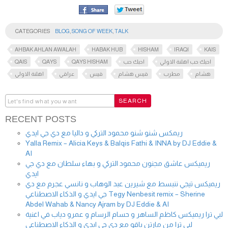
CATEGORIES
BLOG
,
SONG OF WEEK
,
TALK
AHBAK AHLAN AWALAH
HABAK HUB
HISHAM
IRAQI
KAIS
QAIS
QAYS
QAYS HISHAM
احبك حب
احبك حب اهلنة الاولي
هشام
مطرب
قيس هشام
قيس
عراقي
اهلنة الاولي
RECENT POSTS
ريمكس شنو شنو محمود التركي و داليا مع دي جي ايدي
Yalla Remix – Alicia Keys & Balqis Fathi & INNA by DJ Eddie &
AI
ريميكس عاشق مجنون محمود التركي و بهاء سلطان مع دي جي
ايدي
ريميكس تيجي ننبسط مع شيرين عبد الوهاب و نانسي عجرم مع دي
جي ايدي و الذكاء الاصطناعي Tegy Nenbesit remix – Sherine
Abdel Wahab & Nancy Ajram by DJ Eddie & AI
لبي ترا ريميكس كاظم الساهر و حسام الرسام و عمرو دياب في اغنية
لبي ترا من مارتن ياقو مع دي جي ايدي و الذكاء الاصطناعي