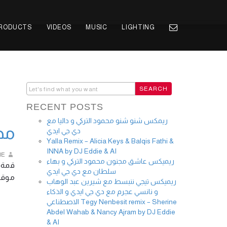
PRODUCTS
VIDEOS
MUSIC
LIGHTING
RECENT POSTS
ريمكس شنو شنو محمود التركي و داليا مع
محم
دي جي ايدي
Yalla Remix – Alicia Keys & Balqis Fathi &
INNA by DJ Eddie & AI
IE
ريميكس عاشق مجنون محمود التركي و بهاء
قمة ا
سلطان مع دي جي ايدي
موق …
ريميكس تيجي ننبسط مع شيرين عبد الوهاب
و نانسي عجرم مع دي جي ايدي و الذكاء
الاصطناعي Tegy Nenbesit remix – Sherine
Abdel Wahab & Nancy Ajram by DJ Eddie
& AI