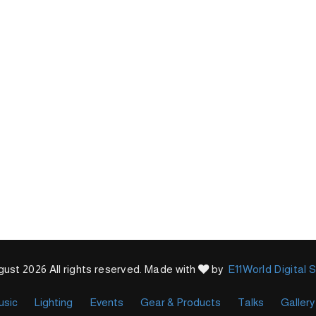
ust 2026 All rights reserved. Made with
by
E11World Digital 
usic
Lighting
Events
Gear & Products
Talks
Gallery