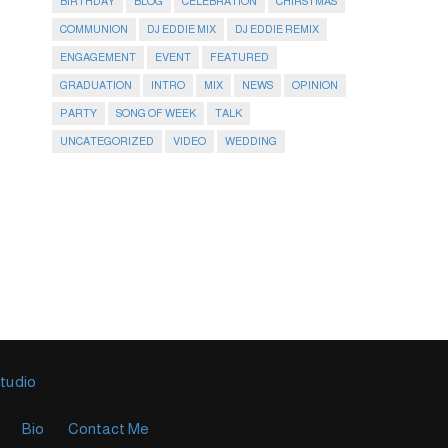
BIRTHDAY
BLOG
CELEBRATION
CHIRSTMAS
COMMUNION
DJ EDDIE MIX
DJ EDDIE REMIX
ENGAGEMENT
EVENT
FEATURED
GRADUATION
INTRO
MIX
NEWS
OPINION
PARTY
SONG OF WEEK
TALK
UNCATEGORIZED
VIDEO
WEDDING
Studio
Bio
Contact Me