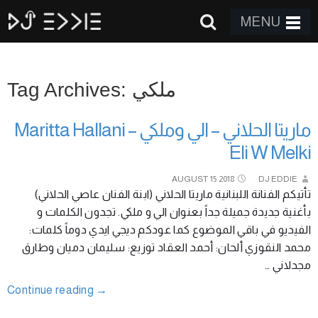
MENU
Tag Archives: ملكي
ماريتا الحلاني – الي وملكي Maritta Hallani –
Eli W Melki
AUGUST
15
2018
DJ EDDIE
تأتيكم الفنانة اللبنانية ماريتا الحلاني (ابنة الفنان عاصي الحلاني)
بأغنية جديدة جميلة جداً بعنوان الي و ملكي. تجدون الكلمات و
الفيديو في باقي الموضوع كما عودكم ديجي ايدي دوماً كلمات:
محمد النقوزي ألحان: أحمد العقاد توزيع: سليمان دميان وطارق
مجدلاني …
Continue reading
→