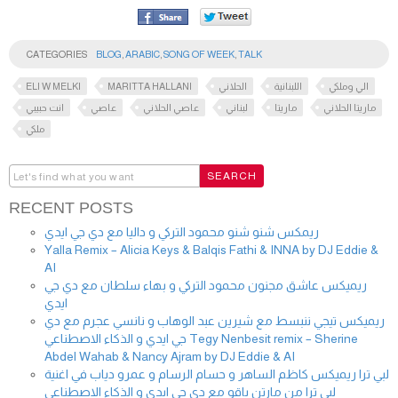
CATEGORIES
BLOG
,
ARABIC
,
SONG OF WEEK
,
TALK
ELI W MELKI
MARITTA HALLANI
الحلاني
اللبنانية
الي وملكي
ماريتا الحلاني
ماريتا
لبناني
عاصي الحلاني
عاصي
انت حبيبي
ملكي
RECENT POSTS
ريمكس شنو شنو محمود التركي و داليا مع دي جي ايدي
Yalla Remix – Alicia Keys & Balqis Fathi & INNA by DJ Eddie &
AI
ريميكس عاشق مجنون محمود التركي و بهاء سلطان مع دي جي
ايدي
ريميكس تيجي ننبسط مع شيرين عبد الوهاب و نانسي عجرم مع دي
جي ايدي و الذكاء الاصطناعي Tegy Nenbesit remix – Sherine
Abdel Wahab & Nancy Ajram by DJ Eddie & AI
لبي ترا ريميكس كاظم الساهر و حسام الرسام و عمرو دياب في اغنية
لبي ترا من مارتن ياقو مع دي جي ايدي و الذكاء الاصطناعي