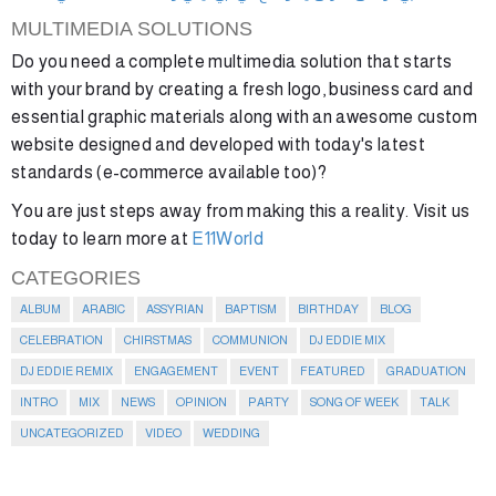
MULTIMEDIA SOLUTIONS
Do you need a complete multimedia solution that starts
with your brand by creating a fresh logo, business card and
essential graphic materials along with an awesome custom
website designed and developed with today's latest
standards (e-commerce available too)?
You are just steps away from making this a reality. Visit us
today to learn more at
E11World
CATEGORIES
ALBUM
ARABIC
ASSYRIAN
BAPTISM
BIRTHDAY
BLOG
CELEBRATION
CHIRSTMAS
COMMUNION
DJ EDDIE MIX
DJ EDDIE REMIX
ENGAGEMENT
EVENT
FEATURED
GRADUATION
INTRO
MIX
NEWS
OPINION
PARTY
SONG OF WEEK
TALK
UNCATEGORIZED
VIDEO
WEDDING