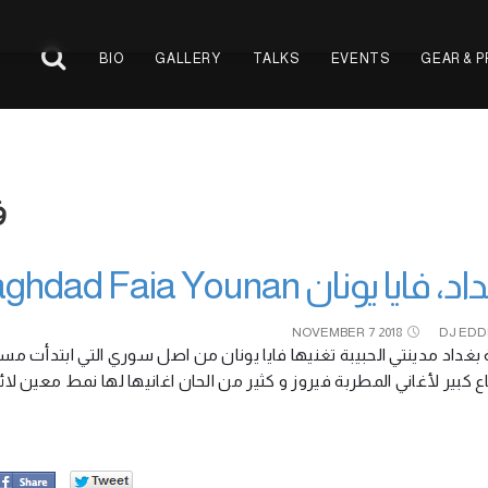
BIO
GALLERY
TALKS
EVENTS
GEAR & 
فا
بغداد، فايا يونان Baghdad Faia 
NOVEMBER
7
2018
DJ EDD
 بغداد مدينتي الحبيبة تغنيها فايا يونان من اصل سوري التي ابتدأت مسي
باع كبير لأغاني المطربة فيروز و كثير من الحان اغانيها لها نمط معين ل