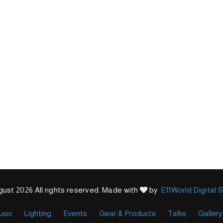
ust 2026 All rights reserved. Made with
by
E11World Digital 
usic
Lighting
Events
Gear & Products
Talks
Gallery