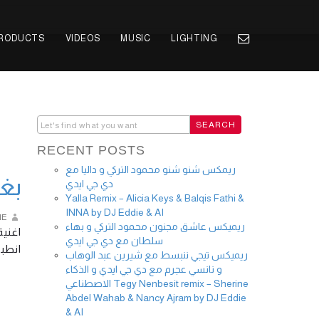
PRODUCTS
VIDEOS
MUSIC
LIGHTING
RECENT POSTS
ريمكس شنو شنو محمود التركي و داليا مع
Younan
دي جي ايدي
Yalla Remix – Alicia Keys & Balqis Fathi &
INNA by DJ Eddie & AI
IE
ريميكس عاشق مجنون محمود التركي و بهاء
اغنية
سلطان مع دي جي ايدي
انط …
ريميكس تيجي ننبسط مع شيرين عبد الوهاب
و نانسي عجرم مع دي جي ايدي و الذكاء
الاصطناعي Tegy Nenbesit remix – Sherine
Abdel Wahab & Nancy Ajram by DJ Eddie
& AI