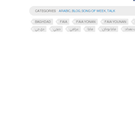
CATEGORIES
ARABIC
,
BLOG
,
SONG OF WEEK
,
TALK
BAGHDAD
FAIA
FAIA YONAN
FAIA YOUNAN
 بغداد
فايا يونان
فايا
عراقي
ديجي
دي جي