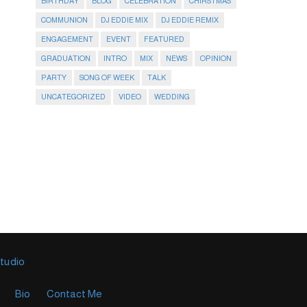
BIRTHDAY
BLOG
CELEBRATION
CHIRSTMAS
COMMUNION
DJ EDDIE MIX
DJ EDDIE REMIX
ENGAGEMENT
EVENT
FEATURED
GRADUATION
INTRO
MIX
NEWS
OPINION
PARTY
SONG OF WEEK
TALK
UNCATEGORIZED
VIDEO
WEDDING
Studio
Bio
Contact Me