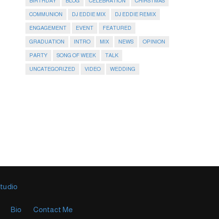
BIRTHDAY
BLOG
CELEBRATION
CHIRSTMAS
COMMUNION
DJ EDDIE MIX
DJ EDDIE REMIX
ENGAGEMENT
EVENT
FEATURED
GRADUATION
INTRO
MIX
NEWS
OPINION
PARTY
SONG OF WEEK
TALK
UNCATEGORIZED
VIDEO
WEDDING
Studio
Bio
Contact Me