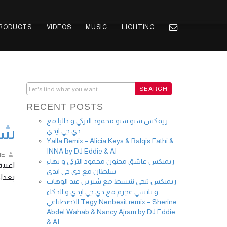
PRODUCTS
VIDEOS
MUSIC
LIGHTING
RECENT POSTS
ريمكس شنو شنو محمود التركي و داليا مع
شذ
دي جي ايدي
Yalla Remix – Alicia Keys & Balqis Fathi &
INNA by DJ Eddie & AI
IE
ريميكس عاشق مجنون محمود التركي و بهاء
اغنية
سلطان مع دي جي ايدي
بغد …
ريميكس تيجي ننبسط مع شيرين عبد الوهاب
و نانسي عجرم مع دي جي ايدي و الذكاء
الاصطناعي Tegy Nenbesit remix – Sherine
Abdel Wahab & Nancy Ajram by DJ Eddie
& AI