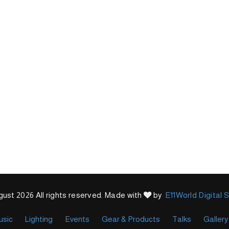
ust 2026 All rights reserved. Made with
by
E11World Digital 
usic
Lighting
Events
Gear & Products
Talks
Gallery