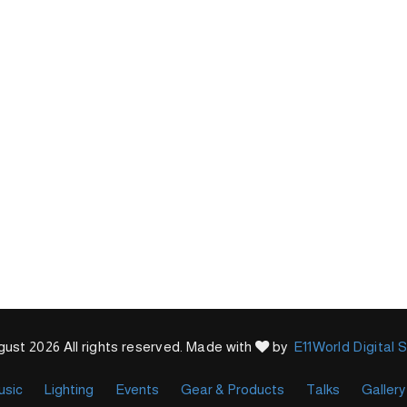
ust 2026 All rights reserved. Made with
by
E11World Digital 
usic
Lighting
Events
Gear & Products
Talks
Gallery