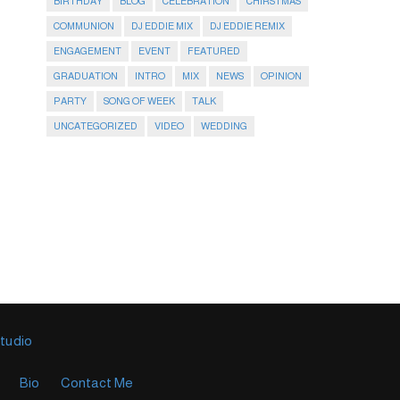
BIRTHDAY
BLOG
CELEBRATION
CHIRSTMAS
COMMUNION
DJ EDDIE MIX
DJ EDDIE REMIX
ENGAGEMENT
EVENT
FEATURED
GRADUATION
INTRO
MIX
NEWS
OPINION
PARTY
SONG OF WEEK
TALK
UNCATEGORIZED
VIDEO
WEDDING
Studio
Bio
Contact Me