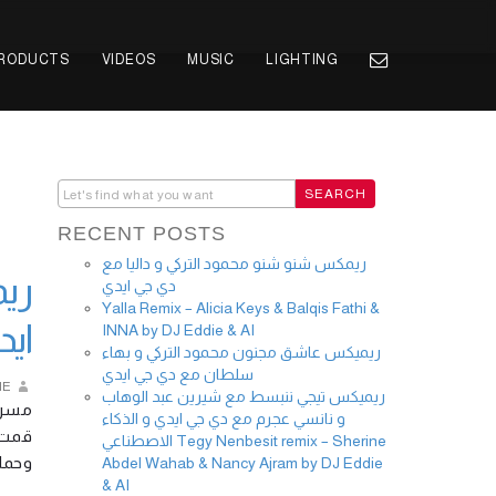
PRODUCTS
VIDEOS
MUSIC
LIGHTING
RECENT POSTS
ريمكس شنو شنو محمود التركي و داليا مع
ري
دي جي ايدي
Yalla Remix – Alicia Keys & Balqis Fathi &
ايد
INNA by DJ Eddie & AI
ريميكس عاشق مجنون محمود التركي و بهاء
سلطان مع دي جي ايدي
IE
ريميكس تيجي ننبسط مع شيرين عبد الوهاب
مسرو!
و نانسي عجرم مع دي جي ايدي و الذكاء
قمت ب
الاصطناعي Tegy Nenbesit remix – Sherine
وحم …
Abdel Wahab & Nancy Ajram by DJ Eddie
& AI