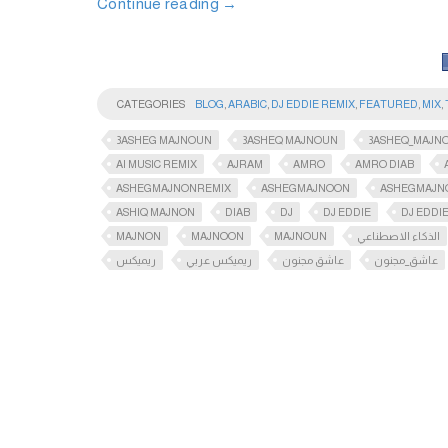
Continue reading
→
CATEGORIES
BLOG
,
ARABIC
,
DJ EDDIE REMIX
,
FEATURED
,
MIX
,
3ASHEG MAJNOUN
3ASHEQ MAJNOUN
3ASHEQ_MAJN
AI MUSIC REMIX
AJRAM
AMRO
AMRO DIAB
ASHEGMAJNONREMIX
ASHEGMAJNOON
ASHEGMAJN
ASHIQ MAJNON
DIAB
DJ
DJ EDDIE
DJ EDDIE
MAJNON
MAJNOON
MAJNOUN
الذكاء الاصطناعي
عاشق_مجنون
عاشق مجنون
ريميكس عربي
ريميكس