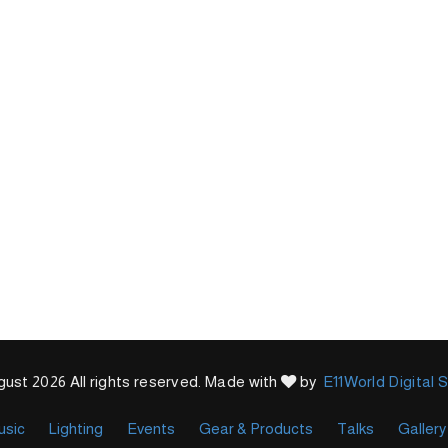
ust 2026 All rights reserved. Made with
by
E11World Digital 
usic
Lighting
Events
Gear & Products
Talks
Gallery