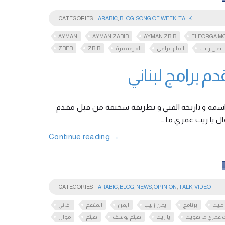
CATEGORIES
ARABIC
,
BLOG
,
SONG OF WEEK
,
TALK
AYMAN
AYMAN ZABIB
AYMAN ZBIB
ELFORGA M
ZBEB
ZBIB
الفرقه مرة
ايقاع عراقي
ايمن زبيب
 برامج لبناني
واسمه و تاريخه الفني و بطريقة سخيفة من قبل مقدم
Continue reading
→
CATEGORIES
ARABIC
,
BLOG
,
NEWS
,
OPINION
,
TALK
,
VIDEO
حبيت
برنامج
ايمن زبيب
ايمن
المتهم
اغاني
ت عمري ما هويت
يا ريت
هيثم يوسف
هيثم
موال