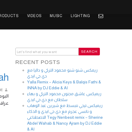
PRODUCTS
VIDEOS
MUSIC
LIGHTING
RECENT POSTS
ريمكس شنو شنو محمود التركي و داليا مع
أيمن
دي جي ايدي
Yalla Remix – Alicia Keys & Balqis Fathi &
INNA by DJ Eddie & AI
IE
ريميكس عاشق مجنون محمود التركي و بهاء
البوم
سلطان مع دي جي ايدي
عراقي ل …
ريميكس تيجي ننبسط مع شيرين عبد الوهاب
و نانسي عجرم مع دي جي ايدي و الذكاء
الاصطناعي Tegy Nenbesit remix – Sherine
Abdel Wahab & Nancy Ajram by DJ Eddie
& AI