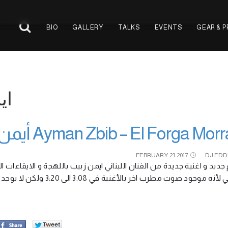
BIO
GALLERY
TALKS
EVENTS
GEAR & 
ايمن
Ayman Zbib – El Forga Morrah  زبيب – الفرقه مره
FEBRUARY
23
2017
DJ EDD
 جديد و اغنية جديدة من الفنان اللبناني ايمن زبيب باللهجة و الايقاعا
أنه موجود صوت مطرب اخر بالأغنية في 3:08 الى 3:20 ولكن لا يوجد حالياً اي معلومه عن