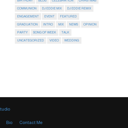
BIRTHDAY
BLOG
CELEBRATION
CHIRSTMAS
COMMUNION
DJ EDDIE MIX
DJ EDDIE REMIX
ENGAGEMENT
EVENT
FEATURED
GRADUATION
INTRO
MIX
NEWS
OPINION
PARTY
SONG OF WEEK
TALK
UNCATEGORIZED
VIDEO
WEDDING
Studio
Bio
Contact Me