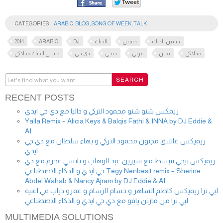
CATEGORIES
ARABIC
,
BLOG
,
SONG OF WEEK
,
TALK
2014
ARABIC
DJ
الديك
حسين
حسين الديك
محلاكي
فنان
عربي
ديجي
دي جي
حسين الديك محلاكي
RECENT POSTS
ريمكس شنو شنو محمود التركي و داليا مع دي جي ايدي
Yalla Remix – Alicia Keys & Balqis Fathi & INNA by DJ Eddie &
AI
ريميكس عاشق مجنون محمود التركي و بهاء سلطان مع دي جي
ايدي
ريميكس تيجي ننبسط مع شيرين عبد الوهاب و نانسي عجرم مع دي
جي ايدي و الذكاء الاصطناعي Tegy Nenbesit remix – Sherine
Abdel Wahab & Nancy Ajram by DJ Eddie & AI
لبي ترا ريميكس كاظم الساهر و حسام الرسام و عمرو دياب في اغنية
لبي ترا من مارتن ياقو مع دي جي ايدي و الذكاء الاصطناعي
MULTIMEDIA SOLUTIONS