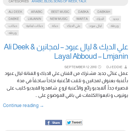
CATEGORIES
ARABIC
,
BLOG
,
SONG OF WEEK
,
TALK
ALI DEEK
ARABIC
BEST MUSIC
DABKA
DABKAH
DABKE
LMJANIN
NEW MUSIC
WARTA
الديك
جديد
ورطة
ليال عبود
علي الديك
دبكة
دبكات لبنانية
دبكات
ورطه
علي الديك & ليال عبود – لمجانين Ali Deek &
Layal Abboud – Lmjanin
SEPTEMBER
12
2018
DJ EDDIE
عمل غنائي جديد مشترك من الفنان علي الديك و الفنانة ليال عبود
بأغنية بعنوان لمجانين و تلقت الأغنية نجاحاً ساحقاً في مدة
قصيرة جداً. ألفيديو رائع والأغنية اروع. شاهدوا الفيديو كليب على
يوتيوب و تابعوا الكلمات في باقي الموضوع على …
Continue reading
→