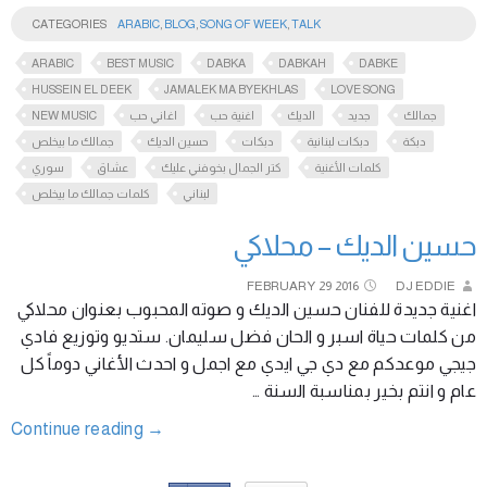
CATEGORIES
ARABIC
,
BLOG
,
SONG OF WEEK
,
TALK
ARABIC
BEST MUSIC
DABKA
DABKAH
DABKE
HUSSEIN EL DEEK
JAMALEK MA BYEKHLAS
LOVE SONG
NEW MUSIC
اغاني حب
اغنية حب
الديك
جديد
جمالك
دبكة
دبكات لبنانية
دبكات
حسين الديك
جمالك ما بيخلص
كلمات الأغنية
كتر الجمال بخوفني عليك
عشاق
سوري
لبناني
كلمات جمالك ما بيخلص
حسين الديك – محلاكي
FEBRUARY
29
2016
DJ EDDIE
اغنية جديدة للفنان حسين الديك و صوته المحبوب بعنوان محلاكي
من كلمات حياة اسبر و الحان فضل سليمان. ستديو وتوزيع فادي
جيجي موعدكم مع دي جي ايدي مع اجمل و احدث الأغاني دوماً كل
عام و انتم بخير بمناسبة السنة …
Continue reading
→