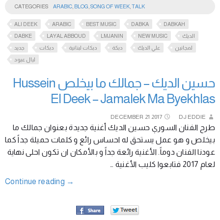
CATEGORIES
ARABIC
,
BLOG
,
SONG OF WEEK
,
TALK
ALI DEEK
ARABIC
BEST MUSIC
DABKA
DABKAH
DABKE
LAYAL ABBOUD
LMJANIN
NEW MUSIC
الديك
لمجانين
علي الديك
دبكة
دبكات لبنانية
دبكات
جديد
ليال عبود
حسين الديك – جمالك ما بيخلص Hussein
El Deek – Jamalek Ma Byekhlas
DECEMBER
21
2017
DJ EDDIE
طرح الفنان السوري حسين الديك أغنية جديدة بعنوان جمالك ما
بيخلص و هو عمل يستحق له احساس رائع و كلمات حميلة جداً كما
عودنا الفنان دوماً. الأغنية رائعة جداً و بالأمكان ان تكون احلى نهاية
لعام 2017 فتابعوا كليب الأغنية …
Continue reading
→