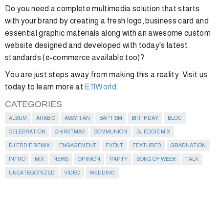
Do you need a complete multimedia solution that starts
with your brand by creating a fresh logo, business card and
essential graphic materials along with an awesome custom
website designed and developed with today's latest
standards (e-commerce available too)?
You are just steps away from making this a reality. Visit us
today to learn more at
E11World
CATEGORIES
ALBUM
ARABIC
ASSYRIAN
BAPTISM
BIRTHDAY
BLOG
CELEBRATION
CHIRSTMAS
COMMUNION
DJ EDDIE MIX
DJ EDDIE REMIX
ENGAGEMENT
EVENT
FEATURED
GRADUATION
INTRO
MIX
NEWS
OPINION
PARTY
SONG OF WEEK
TALK
UNCATEGORIZED
VIDEO
WEDDING